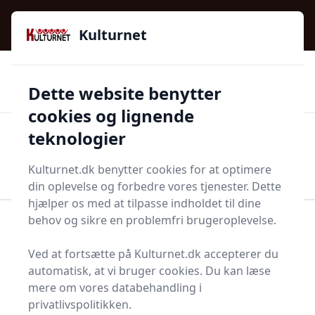
Kulturnet - Alt Det Gode I Livet | Din Kulturguide Siden
e menu
2016
Kulturnet
🌟🌟🌟🌟🌟
🌟
🚚
3.958 produktyper
Hurtig levering
Dette website benytter
🏷️
👍
97 kategorier
Kun godkendte butikker
cookies og lignende
teknologier
Men
Start søgning
Start søgning
Kulturnet.dk benytter cookies for at optimere
din oplevelse og forbedre vores tjenester. Dette
hjælper os med at tilpasse indholdet til dine
behov og sikre en problemfri brugeroplevelse.
Forside
Bolig og indretning
Køkken og spisestue
Bageudstyr
Springform
Ved at fortsætte på Kulturnet.dk accepterer du
Springforme - 25 på
automatisk, at vi bruger cookies. Du kan læse
mere om vores databehandling i
lager
privatlivspolitikken.