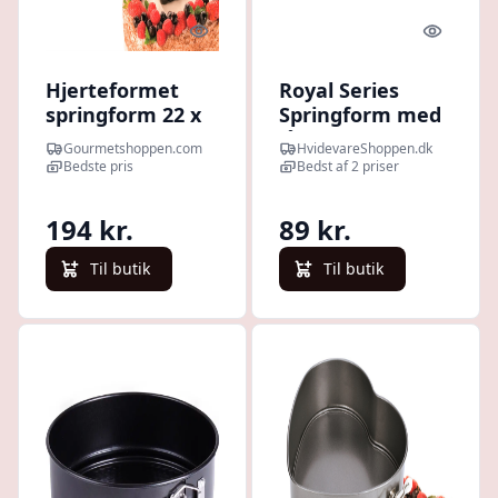
Quick look
Quick l
Hjerteformet
Royal Series
springform 22 x
Springform med
21 cm. - Hurtig
låg - Ø26cm
Gourmetshoppen.com
HvidevareShoppen.dk
levering
Bedste pris
Bedst af 2 priser
194 kr.
89 kr.
Til butik
Til butik