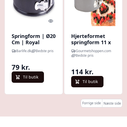
Quick look
Quick l
Springform | Ø20
Hjerteformet
Cm | Royal
springform 11 x
Series
11 cm. - Hurtig
Barlife.dk
Bedste pris
Gourmetshoppen.com
levering
Bedste pris
79 kr.
114 kr.
Til butik
Til butik
Forrige side
Næste side