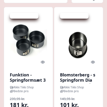
Udsalg - spar 24 %
Udsalg - spar 32 %
Quick look
Quick l
Funktion -
Blomsterberg - s
Springformsæt 3
Springform Dia
stk.
24 x 7,6 cm Stål
Rikki Tikki Shop
Rikki Tikki Shop
Bedste pris
Bedste pris
239,95 kr.
149,95 kr.
181 kr.
101 kr.