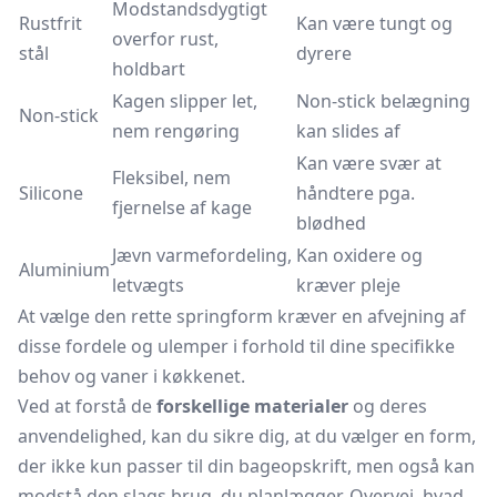
Modstandsdygtigt
Rustfrit
Kan være tungt og
overfor rust,
stål
dyrere
holdbart
Kagen slipper let,
Non-stick belægning
Non-stick
nem rengøring
kan slides af
Kan være svær at
Fleksibel, nem
Silicone
håndtere pga.
fjernelse af kage
blødhed
Jævn varmefordeling,
Kan oxidere og
Aluminium
letvægts
kræver pleje
At vælge den rette springform kræver en afvejning af
disse fordele og ulemper i forhold til dine specifikke
behov og vaner i køkkenet.
Ved at forstå de
forskellige materialer
og deres
anvendelighed, kan du sikre dig, at du vælger en form,
der ikke kun passer til din bageopskrift, men også kan
modstå den slags brug, du planlægger. Overvej, hvad