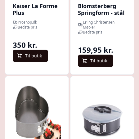
Kaiser La Forme
Blomsterberg
Plus
Springform - stål
- Flere størrelser
Proshop.dk
Erling Christensen
: Erling
Bedste pris
Møbler
Christensen
Bedste pris
Møbler
350 kr.
159,95 kr.
Til butik
Til butik