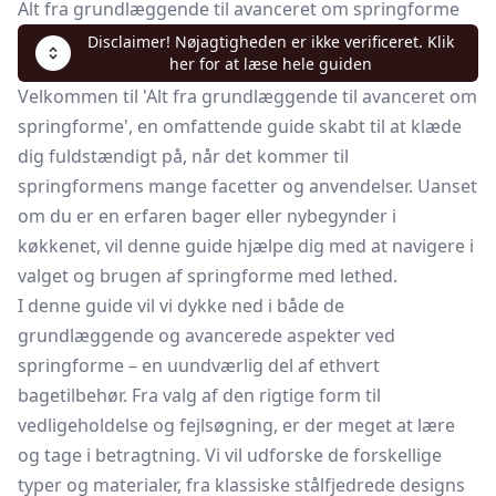
Alt fra grundlæggende til avanceret om springforme
Disclaimer! Nøjagtigheden er ikke verificeret. Klik
her for at læse hele guiden
Velkommen til 'Alt fra grundlæggende til avanceret om
springforme', en omfattende guide skabt til at klæde
dig fuldstændigt på, når det kommer til
springformens mange facetter og anvendelser. Uanset
om du er en erfaren bager eller nybegynder i
køkkenet, vil denne guide hjælpe dig med at navigere i
valget og brugen af springforme med lethed.
I denne guide vil vi dykke ned i både de
grundlæggende og avancerede aspekter ved
springforme – en uundværlig del af ethvert
bagetilbehør. Fra valg af den rigtige form til
vedligeholdelse og fejlsøgning, er der meget at lære
og tage i betragtning. Vi vil udforske de forskellige
typer og materialer, fra klassiske stålfjedrede designs