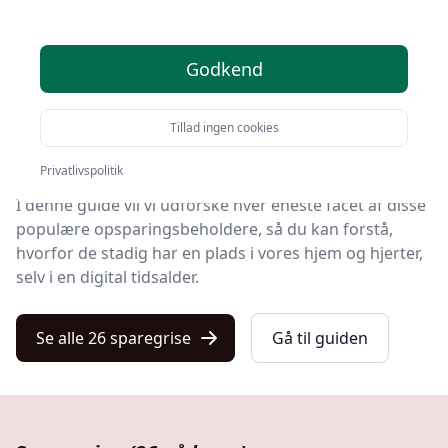
Velkommen til vores omfattende guide om sparegrise,
et fascinerende og nostalgisk emne, der har rødder
langt tilbage i historien.
Godkend
Sparegrisen er ikke blot en simpel genstand til
Tillad ingen cookies
opsparing, men et symbol på økonomisk dannelse,
læring og endog kreativitet.
Privatlivspolitik
I denne guide vil vi udforske hver eneste facet af disse
populære opsparingsbeholdere, så du kan forstå,
hvorfor de stadig har en plads i vores hjem og hjerter,
selv i en digital tidsalder.
Se alle 26 sparegrise
Gå til guiden