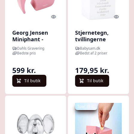
Quick look
Quick l
Georg Jensen
Stjernetegn,
Miniphant -
tvillingerne
Strawberry Blush
Dahls Gravering
Babysam.dk
Bedste pris
Bedst af 2 priser
599 kr.
179,95 kr.
Til butik
Til butik
Spar 39 kr.