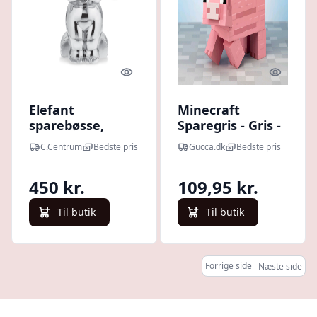
Quick look
Quick l
Elefant
Minecraft
sparebøsse,
Sparegris - Gris -
Krom m. fra
19 Cm
C.Centrum
Bedste pris
Gucca.dk
Bedste pris
Scrouples
450 kr.
109,95 kr.
Til butik
Til butik
Forrige side
Næste side