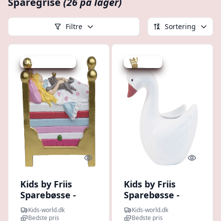
Sparegrise
(26 på lager)
Filtre
Sortering
Udsalg - spar 7 %
Spar -25 kr.
Quick look
Quick l
Kids by Friis
Kids by Friis
Sparebøsse -
Sparebøsse -
15x14x7,5 -
15x12x8 - Den
Kids-world.dk
Kids-world.dk
Prinsessen På
Grimme Ælling
Bedste pris
Bedste pris