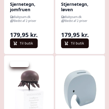
Sjernetegn,
Stjernetegn,
jomfruen
løven
Babysam.dk
Babysam.dk
Bedst af 2 priser
Bedst af 2 priser
179,95 kr.
179,95 kr.
Til butik
Til butik
Spar -20 kr.