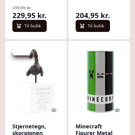
Ærten
239,95 kr.
229,95 kr.
204,95 kr.
Til butik
Til butik
Spar -30 kr.
Quick look
Quick l
Stjernetegn,
Minecraft
skorpionen
Figurer Metal