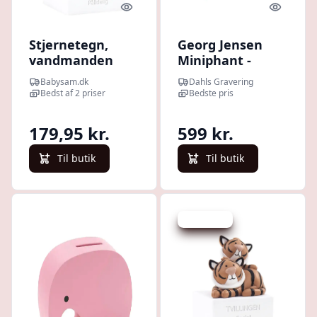
Quick look
Quick l
Stjernetegn,
Georg Jensen
vandmanden
Miniphant -
Blueberry
Babysam.dk
Dahls Gravering
Sprinkle
Bedst af 2 priser
Bedste pris
179,95 kr.
599 kr.
Til butik
Til butik
Spar -30 kr.