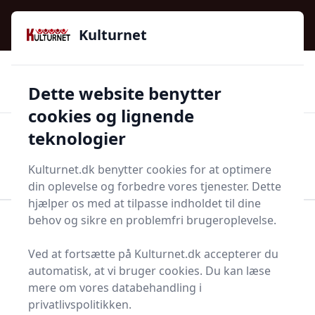
Kulturnet - Alt Det Gode I Livet | Din Kulturguide Siden
e menu
2016
Kulturnet
🌟🌟🌟🌟🌟
🌟
🚚
3.958 produktyper
Hurtig levering
Dette website benytter
🏷️
👍
97 kategorier
Kun godkendte butikker
cookies og lignende
teknologier
Men
Start søgning
Start søgning
Kulturnet.dk benytter cookies for at optimere
din oplevelse og forbedre vores tjenester. Dette
hjælper os med at tilpasse indholdet til dine
behov og sikre en problemfri brugeroplevelse.
Forside
Bolig og indretning
Diverse bolig og indretning
Sparegris
Ved at fortsætte på Kulturnet.dk accepterer du
Sparegrise - 26 på lager
automatisk, at vi bruger cookies. Du kan læse
mere om vores databehandling i
privatlivspolitikken.