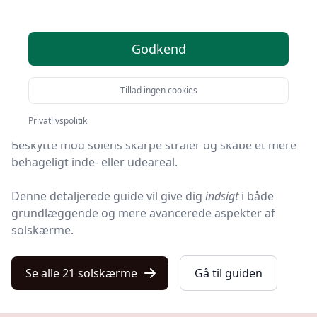
Velkommen til din ultimative
guide
om solskærme,
hvor vi dykker ned i alt, hvad der er værd at vide om
dette væsentlige tilbehør.
Godkend
Uanset om du kalder dem solafskærmninger,
Tillad ingen cookies
solbeskyttelse eller skyggeapparater, er deres formål
det samme:
Privatlivspolitik
Beskytte mod solens skarpe stråler og skabe et mere
behageligt inde- eller udeareal.
Denne detaljerede guide vil give dig
indsigt
i både
grundlæggende og mere avancerede aspekter af
solskærme.
Se alle 21 solskærme
Gå til guiden