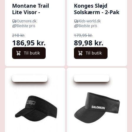
Montane Trail
Konges Sløjd
Lite Visor -
Solskærm - 2-Pak
ECLIPSE BLUE -
- Kick It
Outmore.dk
Kids-world.dk
Str. ONE SIZE -
Bedste pris
Bedste pris
Solskygge
210 kr.
179,95 kr.
186,95 kr.
89,98 kr.
Til butik
Til butik
Udsalg - spar 20 %
Udsalg - spar 21 %