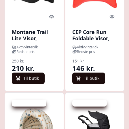
Quick look
Quick l
Montane Trail
CEP Core Run
Lite Visor,
Foldable Visor,
solskærm, sort
solskærm, neon
AktivVinter.dk
AktivVinter.dk
Bedste pris
Bedste pris
250 kr.
151 kr.
210 kr.
146 kr.
Til butik
Til butik
Udsalg - spar 30 %
Udsalg - spar 11 %