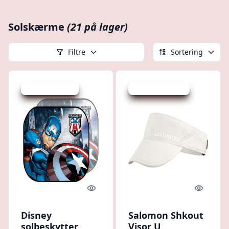
Solskærme
(21 på lager)
Filtre
Sortering
Udsalg - spar 5 %
Udsalg - spar 17 %
Quick look
Quick l
Disney
Salomon Shkout
solbeskytter
Visor U,