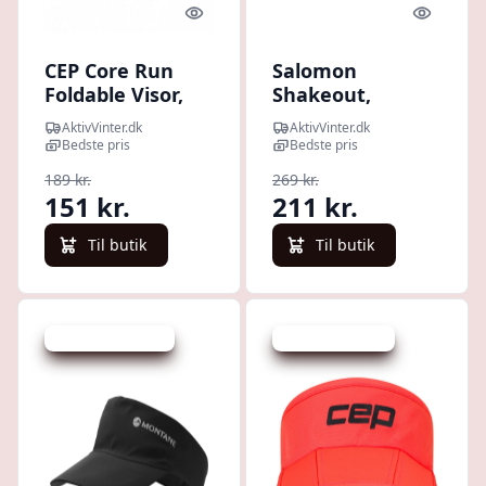
Quick look
Quick l
CEP Core Run
Salomon
Foldable Visor,
Shakeout,
solskærm, sort
solskærm, herre,
AktivVinter.dk
AktivVinter.dk
sort
Bedste pris
Bedste pris
189 kr.
269 kr.
151 kr.
211 kr.
Til butik
Til butik
Udsalg - spar 16 %
Udsalg - spar 3 %