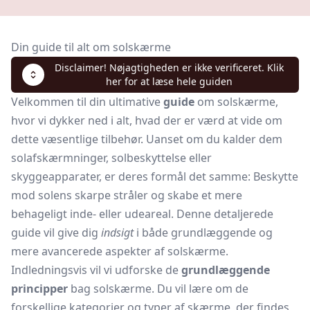
Din guide til alt om solskærme
Disclaimer! Nøjagtigheden er ikke verificeret. Klik
her for at læse hele guiden
Velkommen til din ultimative
guide
om solskærme,
hvor vi dykker ned i alt, hvad der er værd at vide om
dette væsentlige tilbehør. Uanset om du kalder dem
solafskærmninger, solbeskyttelse eller
skyggeapparater, er deres formål det samme: Beskytte
mod solens skarpe stråler og skabe et mere
behageligt inde- eller udeareal. Denne detaljerede
guide vil give dig
indsigt
i både grundlæggende og
mere avancerede aspekter af solskærme.
Indledningsvis vil vi udforske de
grundlæggende
principper
bag solskærme. Du vil lære om de
forskellige kategorier og typer af skærme, der findes