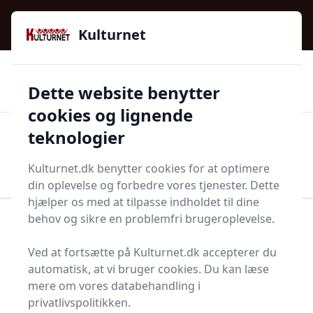
Kulturnet - Alt Det Gode I Livet | Din Kulturguide Siden
e menu
2016
Kulturnet
🌟🌟🌟🌟🌟
🌟
🚚
3.958 produktyper
Hurtig levering
Dette website benytter
🏷️
👍
97 kategorier
Kun godkendte butikker
cookies og lignende
teknologier
Men
Start søgning
Start søgning
Kulturnet.dk benytter cookies for at optimere
din oplevelse og forbedre vores tjenester. Dette
hjælper os med at tilpasse indholdet til dine
behov og sikre en problemfri brugeroplevelse.
Forside
Bolig og indretning
Terrasse og have
Solskærm
Ved at fortsætte på Kulturnet.dk accepterer du
Solskærme - 21 på lager
automatisk, at vi bruger cookies. Du kan læse
mere om vores databehandling i
privatlivspolitikken.