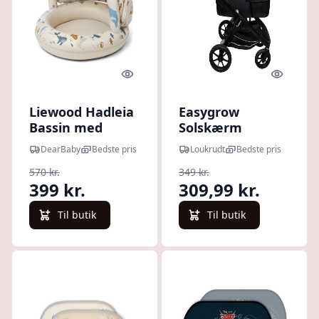
Quick look
Quick l
Liewood Hadleia
Easygrow
Bassin med
Solskærm
Solskærm Ø 108
DearBaby
Bedste pris
Loukrudt
Bedste pris
cm
570 kr.
349 kr.
399 kr.
309,99 kr.
Til butik
Til butik