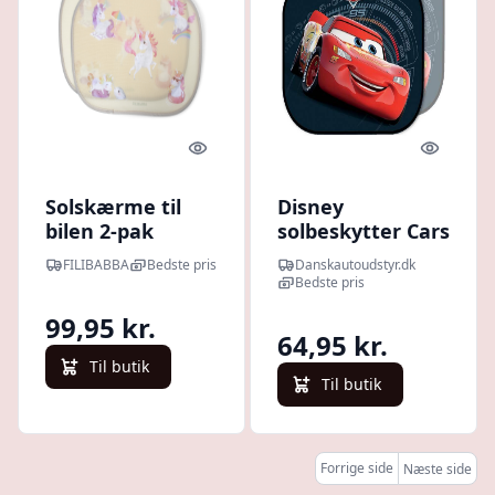
Quick look
Quick l
Solskærme til
Disney
bilen 2-pak
solbeskytter Cars
Unicorn Shores
2 - 2 stk. - 44x35
FILIBABBA
Bedste pris
Danskautoudstyr.dk
cm
Bedste pris
99,95 kr.
64,95 kr.
Til butik
Til butik
Forrige side
Næste side