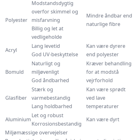
Modstandsdygtig
overfor skimmel og
Mindre åndbar end
Polyester
misfarvning
naturlige fibre
Billig og let at
vedligeholde
Lang levetid
Kan være dyrere
Acryl
God UV-beskyttelse
end polyester
Naturligt og
Kræver behandling
Bomuld
miljøvenligt
for at modstå
God åndbarhed
vejrforhold
Stærk og
Kan være sprødt
Glasfiber
varmebestandig
ved lave
Lang holdbarhed
temperaturer
Let og robust
Aluminium
Kan være dyrt
Korrosionsbestandig
Miljømæssige overvejelser