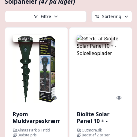
Solpaneler
(47 på lager)
Filtre
Sortering
Udsalg - spar 25 %
Udsalg - spar 9 %
Quick look
Quick l
Ryom
Biolite Solar
Muldvarpeskræmmer
Panel 10 + -
Solar
Solcelleoplader
Almas Park & Fritid
Outmore.dk
Bedste pris
Bedst af 2 priser