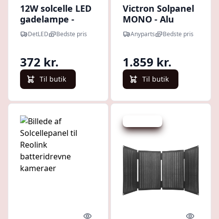
12W solcelle LED
Victron Solpanel
gadelampe -
MONO - Alu
1200lm, IP65,
285WP - 1251426
DetLED
Bedste pris
Anyparts
Bedste pris
6000K, sort, inkl.
solpanel og
372 kr.
1.859 kr.
batteri - Kulør :
Kold
Til butik
Til butik
Spar 144 kr.
Quick look
Quick l