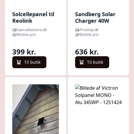
Solcellepanel til
Sandberg Solar
Reolink
Charger 40W
batteridrevne
LightWeight
Specialkamera.dk
Proshop.dk
kameraer
Bedste pris
Bedste pris
399 kr.
636 kr.
Til butik
Til butik