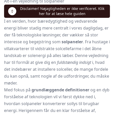
Alt-i-en vejledning til solpaneler
Disclaimer! Nøjagtigheden er ikke verificeret. Klik
her for at læse hele guiden
I en verden, hvor bæredygtighed og vedvarende
energi bliver stadig mere centralt i vores dagligdag, er
der få teknologiske løsninger, der vækker så stor
interesse og begejstring som
solpaneler
. Fra hustage i
villakvarterer til vidstrakte solcellefarme i det åbne
landskab er solenergi på alles læber. Denne vejledning
har til formål at give dig en
fuldstændig indsigt
i, hvad
det indebærer at installere solceller, de mange fordele
du kan opnå, samt nogle af de udfordringer, du måske
møder.
Med fokus på
grundlæggende definitioner
og en dyb
forståelse af teknologien vil vi først dykke ned i,
hvordan solpaneler konverterer sollys til brugbar
energi. Herigennem får du en klar forståelse af,