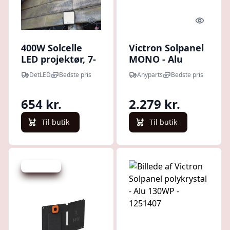
Quick look
Quick l
400W Solcelle
Victron Solpanel
LED projektør, 7-
MONO - Alu
i-1 CCT - IP65,
345WP - 1251424
DetLED
Bedste pris
Anyparts
Bedste pris
sort, LiFePO4
batteri, inkl.
654 kr.
2.279 kr.
solpanel og
batteriindikator
Til butik
Til butik
Spar -14 kr.