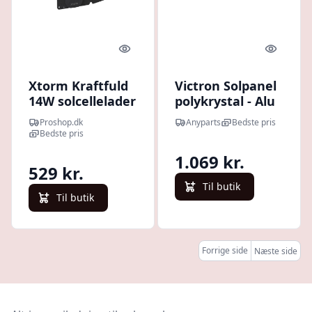
Quick look
Quick l
Xtorm Kraftfuld
Victron Solpanel
14W solcellelader
polykrystal - Alu
IPX4 USB-C/A
130WP - 1251407
Proshop.dk
Anyparts
Bedste pris
udgange
Bedste pris
1.069 kr.
529 kr.
Til butik
Til butik
Forrige side
Næste side