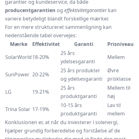
garantier og kundeservice, da både
producentgarantien
og
effektivitetgarantier
kan
variere betydeligt blandt forskellige mærker.
For en mere struktureret sammenligning kan
nedenstående tabel overvejes:
Mærke
Effektivitet
Garanti
Prisniveau
25 års
SolarWorld
18-20%
Mellem
ydelsesgaranti
25 års produkter
Øvre
SunPower
20-22%
og ydelsesgaranti
prisklasse
25 års
Mellem til
LG
19-21%
produktgaranti
høj
10-15 års
Lav til
Trina Solar
17-19%
produktgaranti
mellem
Konklusionen er, at når du investerer i solenergi,
hjælper grundig forberedelse og forståelse af de