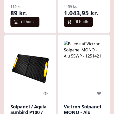
119 kr.
1159 kr.
89 kr.
1.043,95 kr.
Til butik
Til butik
Quick look
Quick l
Solpanel / Aqiila
Victron Solpanel
Sunbird P100 /
MONO - Alu