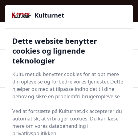
Kulturnet - Alt Det Gode I Livet | Din Kulturguide Siden
e menu
2016
Kulturnet
🌟🌟🌟🌟🌟
🌟
🚚
3.958 produktyper
Hurtig levering
Dette website benytter
🏷️
👍
97 kategorier
Kun godkendte butikker
cookies og lignende
teknologier
Men
Start søgning
Start søgning
Kulturnet.dk benytter cookies for at optimere
din oplevelse og forbedre vores tjenester. Dette
hjælper os med at tilpasse indholdet til dine
behov og sikre en problemfri brugeroplevelse.
Forside
Bolig og indretning
Terrasse og have
Solpanel
Ved at fortsætte på Kulturnet.dk accepterer du
Solpaneler - 47 på lager
automatisk, at vi bruger cookies. Du kan læse
mere om vores databehandling i
privatlivspolitikken.