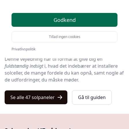
I en verden, hvor bæredygtighed og vedvarende
energi bliver stadig mere centralt i vores dagligdag, er
der få teknologiske løsninger, der vækker så stor
Godkend
interesse og begejstring som
solpaneler
.
Tillad ingen cookies
Fra hustage i villakvarterer til vidstrakte solcellefarme i
det åbne landskab er solenergi på alles læber.
Privatlivspolitik
Denne vejledning har til formål at give dig en
fuldstændig indsigt
i, hvad det indebærer at installere
solceller, de mange fordele du kan opnå, samt nogle af
de udfordringer, du måske møder.
Se alle 47 solpaneler
Gå til guiden