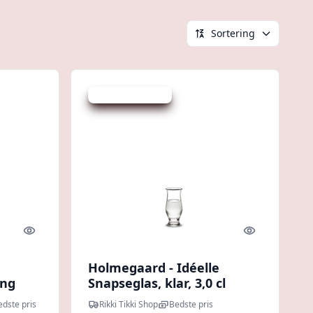
Sortering
Udsalg - spar 29 %
Quick look
Quick look
Holmegaard - Idéelle
ing
Snapseglas, klar, 3,0 cl
edste pris
Rikki Tikki Shop
Bedste pris