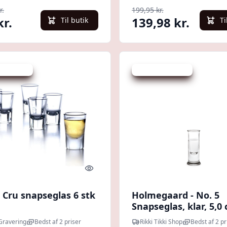
r.
199,95 kr.
kr.
139,98 kr.
Til butik
Ti
 spar 50 %
Udsalg - spar 37 %
Quick look
 Cru snapseglas 6 stk
Holmegaard - No. 5
Snapseglas, klar, 5,0 
Gravering
Bedst af 2 priser
Rikki Tikki Shop
Bedst af 2 pr