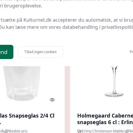
i brugeroplevelse.
kr.
99,95 kr.
Til butik
Ti
rtsætte på Kulturnet.dk accepterer du automatisk, at vi bru
Du kan læse mere om vores databehandling i privatlivspolit
end
Tillad ingen cookies
Pr
Quick look
las Snapseglas 2/4 Cl
Holmegaard Cabern
.
snapseglas 6 cl : Erli
Christensen Møbler
.dk
Bedste pris
Erling Christensen Møbler
B