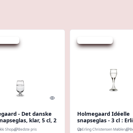
 spar 45 %
Udsalg - spar 29 %
Quick look
gaard - Det danske
Holmegaard Idéelle
napseglas, klar, 5 cl, 2
snapseglas - 3 cl : Erl
Christensen Møbler
ikki Shop
Bedste pris
Erling Christensen Møbler
B