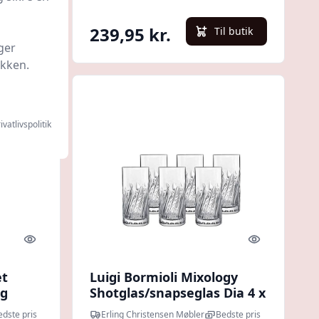
239,95 kr.
l butik
Til butik
ger
ikken.
ivatlivspolitik
Quick look
Quick look
et
Luigi Bormioli Mixology
ng
Shotglas/snapseglas Dia 4 x
8,8 cm 7 cl 6 stk - Klar :
edste pris
Erling Christensen Møbler
Bedste pris