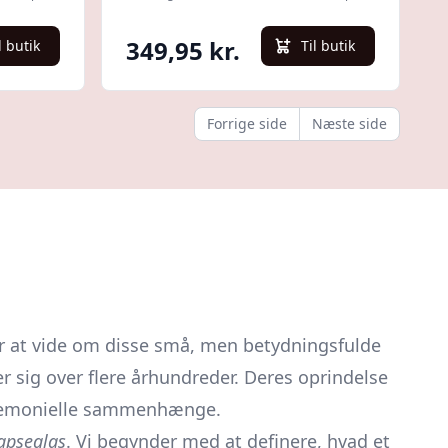
Erling Christensen Møbler
349,95 kr.
l butik
Til butik
Forrige side
Næste side
er at vide om disse små, men betydningsfulde
r sig over flere århundreder. Deres oprindelse
g ceremonielle sammenhænge.
apseglas
. Vi begynder med at definere, hvad et