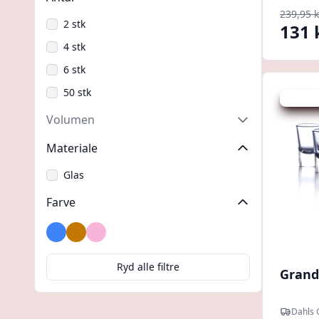
239,95 k
2 stk
131 
4 stk
6 stk
50 stk
Udsalg -
Volumen
Materiale
Glas
Farve
Blå
Gul
Lyserød
Transparent
Ryd alle filtre
Grand
Dahls 