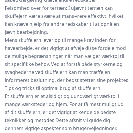
såbedklargøring kræve andre redskaber.
Følsomhed over for terræn: I ujævnt terræn kan
skuffejern være svære at manøvrere effektivt, hvilket
kan kræve hjælp fra andre redskaber til at opnå en
jævn bearbejdning.
Mens skuffejern lever op til mange krav inden for
havearbejde, er det vigtigt at afveje disse fordele mod
de mulige begrænsninger, når man vælger værktøj til
sit specifikke behov. Ved at forstå både styrkerne og
svaghederne ved skuffejern kan man træffe en
informeret beslutning, der bedst støtter sine projekter.
Tips og tricks til optimal brug af skuffejern
Et skuffejern er et alsidigt og uundværligt værktøj i
mange værksteder og hjem. For at få mest muligt ud
af dit skuffejern, er det vigtigt at kende de bedste
teknikker og metoder. Dette afsnit vil guide dig
gennem vigtige aspekter som brugervejledninger,