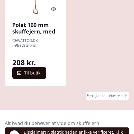
Quick look
Polet 160 mm
skuffejern, med
150 cm trskaft
WATTOO.DK
Bedste pris
208 kr.
Til butik
Forrige side
Næste side
Alt hvad du behøver at vide om skuffejern
Disclaimer! Nøjagtigheden er ikke verificeret. Klik