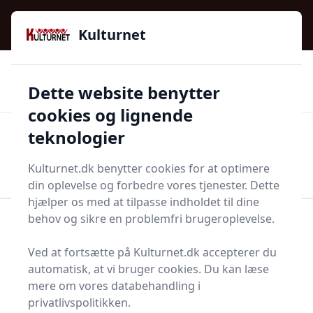
Kulturnet - Alt Det Gode I Livet | Din Kulturguide Siden
e menu
2016
Kulturnet
🌟🌟🌟🌟🌟
🌟
🚚
3.958 produktyper
Hurtig levering
Dette website benytter
🏷️
👍
97 kategorier
Kun godkendte butikker
cookies og lignende
teknologier
Men
Start søgning
Start søgning
Kulturnet.dk benytter cookies for at optimere
din oplevelse og forbedre vores tjenester. Dette
hjælper os med at tilpasse indholdet til dine
behov og sikre en problemfri brugeroplevelse.
Forside
Bolig og indretning
Kontor
Skuffejern
Ved at fortsætte på Kulturnet.dk accepterer du
Bedste skuffejern i 2025
automatisk, at vi bruger cookies. Du kan læse
- se de 7 bedste her
mere om vores databehandling i
privatlivspolitikken.