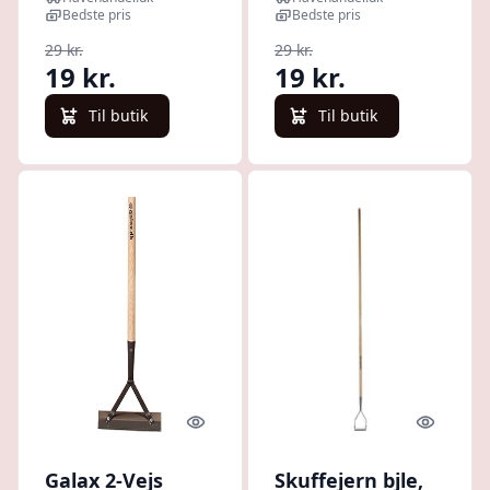
Bedste pris
Bedste pris
29 kr.
29 kr.
19 kr.
19 kr.
Til butik
Til butik
Quick look
Quick l
Galax 2-Vejs
Skuffejern bjle,