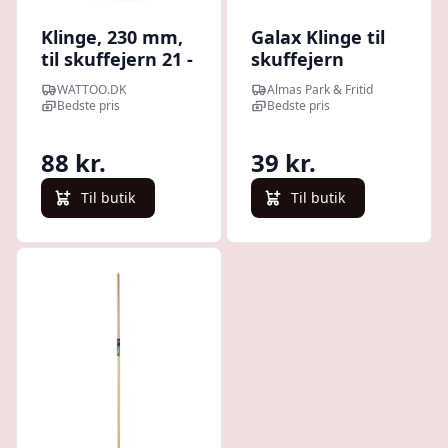
Klinge, 230 mm,
Galax Klinge til
til skuffejern 21 -
skuffejern
Fiskars
WATTOO.DK
Almas Park & Fritid
Bedste pris
Bedste pris
88 kr.
39 kr.
Til butik
Til butik