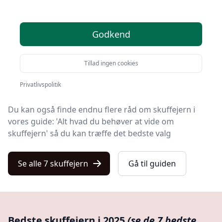
På Kulturnet finder du markedets bedste skuffejern. Vi
har udvalgt 7 produkter, så du nemt kan finde det
Godkend
rigtige.
Hvad enten du leder efter kvalitet, et prisvenligt valg,
Tillad ingen cookies
en specifik model eller gratis levering på skuffejern,
har vi gjort arbejdet nemt for dig med vores liste.
Privatlivspolitik
Du kan også finde endnu flere råd om skuffejern i
vores guide: 'Alt hvad du behøver at vide om
skuffejern' så du kan træffe det bedste valg
Se alle 7 skuffejern
Gå til guiden
Bedste skuffejern i 2025
(se de 7 bedste