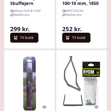
Skuffejern
100-10 mm, 1850
mm, bredde 100
Almas Park & Fritid
WATTOO.DK
mm
Bedste pris
Bedste pris
299 kr.
252 kr.
Til butik
Til butik
Quick look
Quick l