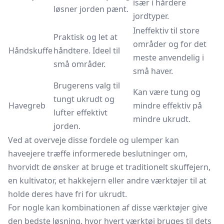
især i hårdere
løsner jorden pænt.
jordtyper.
Ineffektiv til store
Praktisk og let at
områder og for det
Håndskuffe
håndtere. Ideel til
meste anvendelig i
små områder.
små haver.
Brugerens valg til
Kan være tung og
tungt ukrudt og
Havegreb
mindre effektiv på
lufter effektivt
mindre ukrudt.
jorden.
Ved at overveje disse fordele og ulemper kan
haveejere træffe informerede beslutninger om,
hvorvidt de ønsker at bruge et traditionelt skuffejern,
en
kultivator,
et hakkejern eller andre værktøjer til at
holde deres have fri for ukrudt.
For nogle kan kombinationen af disse værktøjer give
den bedste løsning, hvor hvert værktøj bruges til dets