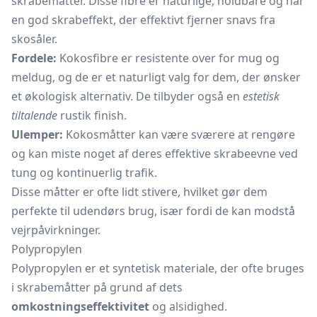
skrabemåtter. Disse fibre er naturlige, holdbare og har
en god skrabeffekt, der effektivt fjerner snavs fra
skosåler.
Fordele:
Kokosfibre er resistente over for mug og
meldug, og de er et naturligt valg for dem, der ønsker
et økologisk alternativ. De tilbyder også en
estetisk
tiltalende
rustik finish.
Ulemper:
Kokosmåtter
kan være sværere at rengøre
og kan miste noget af deres effektive skrabeevne ved
tung og kontinuerlig trafik.
Disse måtter er ofte lidt stivere, hvilket gør dem
perfekte til udendørs brug, især fordi de kan modstå
vejrpåvirkninger.
Polypropylen
Polypropylen er et syntetisk materiale, der ofte bruges
i skrabemåtter på grund af dets
omkostningseffektivitet
og alsidighed.