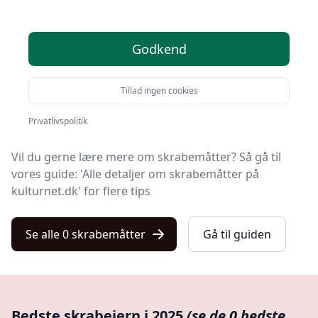
Velkommen til Kulturnet – her finder du de bedste
skrabemåtter på markedet. Vi har nøje udvalgt 0
Godkend
produkter, så du er sikret kvalitet.
Hvad enten du leder efter kvalitet, gode priser, en
Tillad ingen cookies
specifik model eller en skrabejern med fri levering,
finder du det hele på vores liste.
Privatlivspolitik
Vil du gerne lære mere om skrabemåtter? Så gå til
vores guide: 'Alle detaljer om skrabemåtter på
kulturnet.dk' for flere tips
Se alle 0 skrabemåtter
Gå til guiden
Bedste skrabejern i 2025
(se de 0 bedste