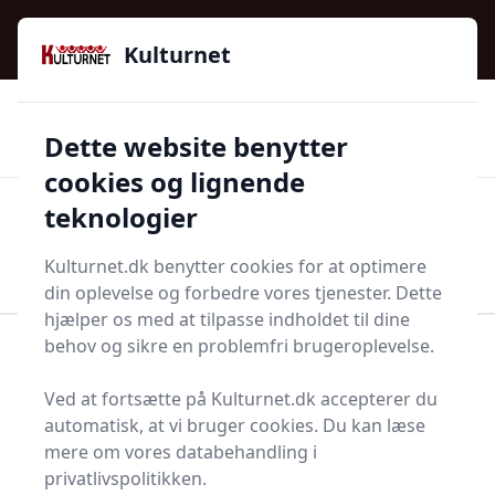
Kulturnet - Alt Det Gode I Livet | Din Kulturguide Siden
e menu
2016
Kulturnet
🌟🌟🌟🌟🌟
🌟
🚚
3.958 produktyper
Hurtig levering
Dette website benytter
🏷️
👍
97 kategorier
Kun godkendte butikker
cookies og lignende
teknologier
Men
Start søgning
Start søgning
Kulturnet.dk benytter cookies for at optimere
din oplevelse og forbedre vores tjenester. Dette
hjælper os med at tilpasse indholdet til dine
behov og sikre en problemfri brugeroplevelse.
Forside
Bolig og indretning
Entré
Skrabemåtte
Ved at fortsætte på Kulturnet.dk accepterer du
Bedste skrabejern i
automatisk, at vi bruger cookies. Du kan læse
2025 - se de 0 bedste her
mere om vores databehandling i
privatlivspolitikken.