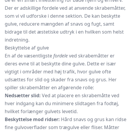
de er en smart investering for både hjem og erhverv.
Der er adskillige fordele ved at anvende skrabemåtter,
som vi vil udforske i denne sektion. De kan beskytte
gulve, reducere mængden af snavs og fugt, samt
bidrage til det æstetiske udtryk i en hvilken som helst
indretning.
Beskyttelse af gulve
En af de væsentligste
fordele
ved skrabemåtter er
deres evne til at beskytte dine gulve. Dette er især
vigtigt i områder med høj trafik, hvor gulve ofte
udsættes for slid og skader fra snavs og grus. Her
spiller skrabemåtter en afgørende rolle:
Nedsætter slid:
Ved at placere en skrabemåtte ved
hver indgang kan du minimere slidtagen fra fodtøj,
hvilket forlænger gulvets levetid.
Beskyttelse mod ridser:
Hård snavs og grus kan ridse
fine gulvoverflader som trægulve eller fliser. Måtter