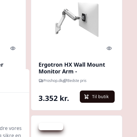
Quick look
Quick look
er
Ergotron HX Wall Mount
e:5-
Monitor Arm -
monteringspakke
Proshop.dk
Bedste pris
3.352 kr.
l butik
Til butik
Spar 316 kr.
edre vores
g sikre en