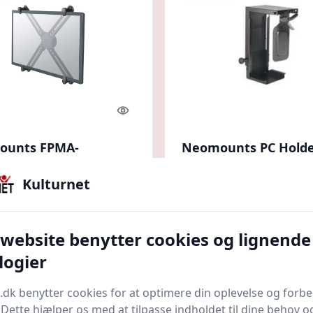
Quick look
ounts FPMA-
Neomounts PC Hold
ON - komponenter
Højde: 20-36cm Bredd
ntering
10cm
Kulturnet
p.dk
Bedste pris
Proshop.dk
Bedste pris
kr.
416 kr.
Til butik
Ti
 website benytter cookies og lignende
logier
 kr.
Spar 294 kr.
.dk benytter cookies for at optimere din oplevelse og forb
. Dette hjælper os med at tilpasse indholdet til dine behov o