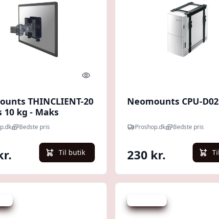
Quick look
unts THINCLIENT-20
Neomounts CPU-D02
s 10 kg - Maks
lse
p.dk
Bedste pris
Proshop.dk
Bedste pris
kr.
230 kr.
Til butik
Ti
 kr.
Spar 148 kr.