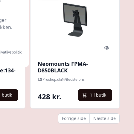
ger
ikken.
Quick look
Quick look
ivatlivspolitik
er
Neomounts FPMA-
e:134-
D850BLACK
Proshop.dk
Bedste pris
428 kr.
l butik
Til butik
Forrige side
Næste side