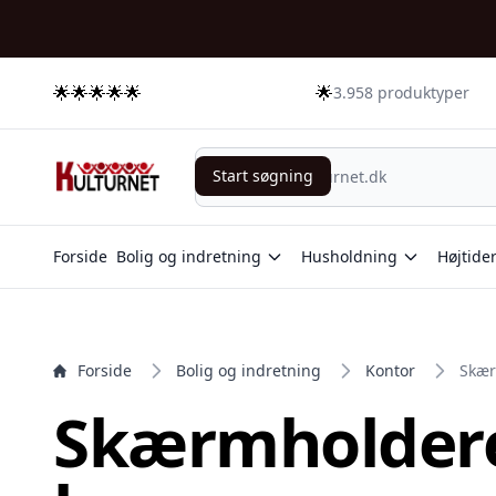
e menu
🌟🌟🌟🌟🌟
🌟
3.958 produktyper
Start søgning
Start søgning
Forside
Bolig og indretning
Husholdning
Højtide
Forside
Bolig og indretning
Kontor
Skær
Skærmholdere