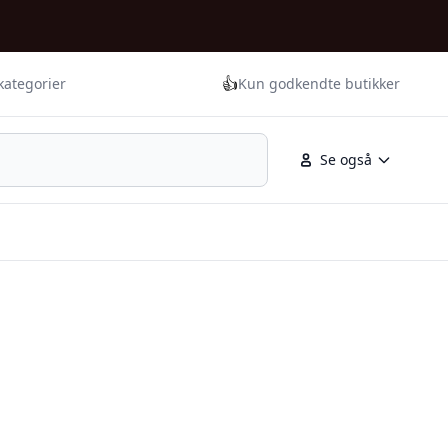
👍
kategorier
Kun godkendte butikker
Se også