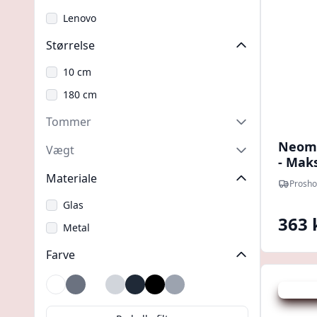
Lenovo
Størrelse
10 cm
180 cm
Tommer
Neomo
Vægt
- Mak
større
Materiale
Prosho
Glas
363 
Metal
Farve
Spar 208
Flerfarvet
Grå
Hvid
Lysegrå
Mørkegrå
Sort
Sølv