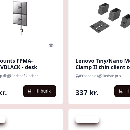
Quick look
ounts FPMA-
Lenovo Tiny/Nano M
VBLACK - desk
Clamp II thin client t
(Tilt & Swivel)
monitor mounting b
p.dk
Bedst af 2 priser
Proshop.dk
Bedste pris
kr.
337 kr.
Til butik
Ti
kr.
Spar 198 kr.