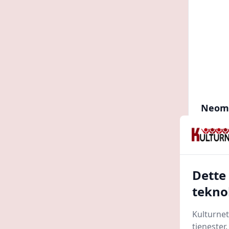
Neom
VESAN
til mo
Prosho
402 
Dette
tekno
Spar 106
Kulturnet
tjenester