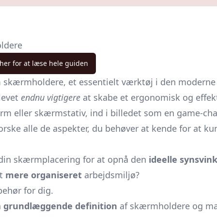
oldere
 her for at læse hele guiden
m skærmholdere, et essentielt værktøj i den modern
blevet
endnu vigtigere
at skabe et ergonomisk og effek
m eller skærmstativ, ind i billedet som en game-c
orske alle de aspekter, du behøver at kende for at ku
e din skærmplacering for at opnå den
ideelle synsvink
et
mere organiseret
arbejdsmiljø?
behør for dig.
n
grundlæggende definition
af skærmholdere og ma