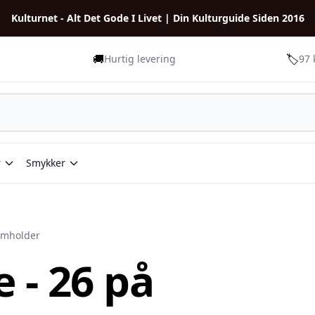
Kulturnet - Alt Det Gode I Livet | Din Kulturguide Siden 2016
🚚
🏷️
Hurtig levering
97 
r
Smykker
mholder
 - 26 på