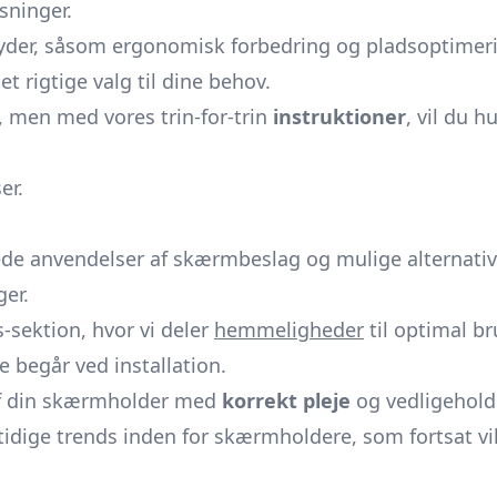
sninger.
yder, såsom ergonomisk forbedring og pladsoptimer
t rigtige valg til dine behov.
, men med vores trin-for-trin
instruktioner
, vil du h
er.
rede anvendelser af skærmbeslag og mulige alternativ
er.
s-sektion, hvor vi deler
hemmeligheder
til optimal br
e begår ved installation.
af din skærmholder med
korrekt pleje
og vedligehold
tidige trends inden for skærmholdere, som fortsat v