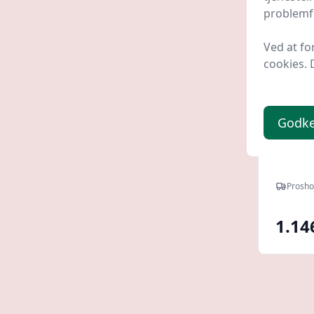
problemfr
Ved at fo
cookies. 
Godk
Neom
Prosho
1.14