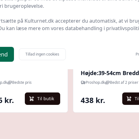
i brugeroplevelse.
rtsætte på Kulturnet.dk accepterer du automatisk, at vi bru
Du kan læse mere om vores databehandling i privatlivspolit
Quick look
end
Tillad ingen cookies
Pr
ounts FPMA-D960DG
Neomounts PC Hold
Højde:39-54cm Bredd
234mm
p.dk
Bedste pris
Proshop.dk
Bedst af 2 priser
6 kr.
438 kr.
Til butik
Ti