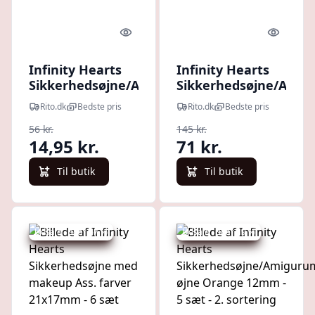
Quick look
Quick l
Infinity Hearts
Infinity Hearts
Sikkerhedsøjne/Amigurumi
Sikkerhedsøjne/Amig
øjne Grøn 30mm - 5 sæt - 2.
øjne i plastboks Ass. 
Rito.dk
Bedste pris
Rito.dk
Bedste pris
sortering
25mm - 18 sæt
56 kr.
145 kr.
14,95 kr.
71 kr.
Til butik
Til butik
Udsalg - spar 67 %
Udsalg - spar 79 %