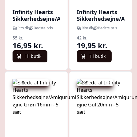
Infinity Hearts
Infinity Hearts
Sikkerhedsøjne/Amigurumi
Sikkerhedsøjne/Amig
øjne Brun 20mm - 5 sæt
øjne Blå 14mm - 5 sæ
Rito.dk
Bedste pris
Rito.dk
Bedste pris
55 kr.
42 kr.
16,95 kr.
19,95 kr.
Til butik
Til butik
Udsalg - spar 53 %
Udsalg - spar 68 %