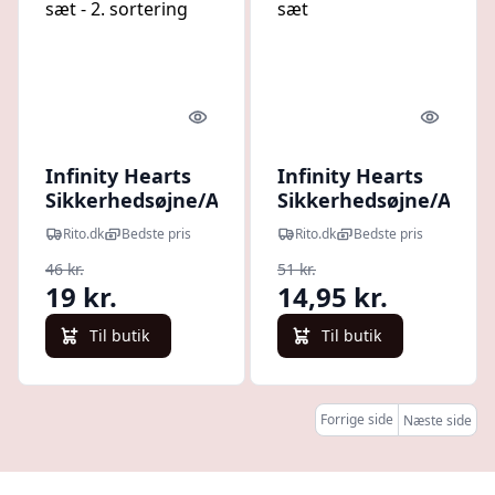
Quick look
Quick l
Infinity Hearts
Infinity Hearts
Sikkerhedsøjne/Amigurumi
Sikkerhedsøjne/Amig
øjne Guld 14mm - 5 sæt - 2.
øjne Gul 18mm - 5 sæ
Rito.dk
Bedste pris
Rito.dk
Bedste pris
sortering
46 kr.
51 kr.
19 kr.
14,95 kr.
Til butik
Til butik
Forrige side
Næste side