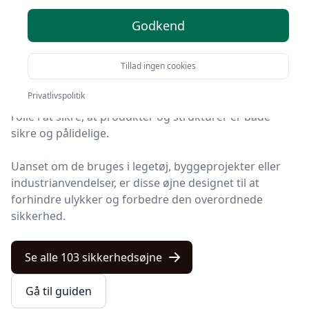
Godkend
I en verden hvor sikkerhed er blevet en topprioritet, er
sikkerhedsøjne en vigtig komponent, der ofte bliver
overset.
Tillad ingen cookies
Privatlivspolitik
Disse små, men afgørende enheder spiller en vigtig
rolle i at sikre, at produkter og strukturer er både
sikre og pålidelige.
Uanset om de bruges i legetøj, byggeprojekter eller
industrianvendelser, er disse øjne designet til at
forhindre ulykker og forbedre den overordnede
sikkerhed.
Se alle 103 sikkerhedsøjne
Gå til guiden