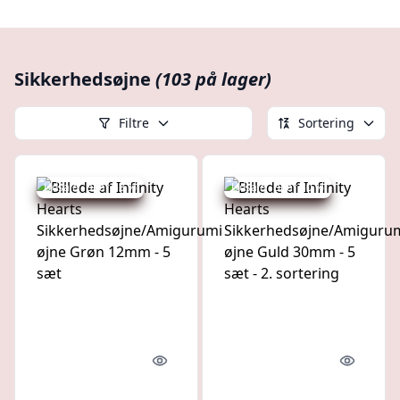
Sikkerhedsøjne
(103 på lager)
Filtre
Sortering
Udsalg - spar 53 %
Udsalg - spar 80 %
Quick look
Quick l