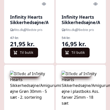
Quick look
Quick l
Infinity Hearts
Infinity Hearts
Sikkerhedsøjne/Amigurumi
Sikkerhedsøjne/Amig
øjne Grøn 16mm - 5 sæt
øjne Gul 20mm - 5 sæ
Rito.dk
Bedste pris
Rito.dk
Bedste pris
47 kr.
54 kr.
21,95 kr.
16,95 kr.
Til butik
Til butik
Udsalg - spar 73 %
Udsalg - spar 51 %