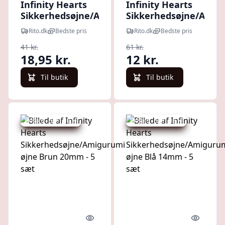
Infinity Hearts
Infinity Hearts
Sikkerhedsøjne/Amigurumi
Sikkerhedsøjne/Amig
øjne Grøn 12mm - 5 sæt
øjne Guld 30mm - 5 sæ
Rito.dk
Bedste pris
Rito.dk
Bedste pris
sortering
41 kr.
61 kr.
18,95 kr.
12 kr.
Til butik
Til butik
Udsalg - spar 69 %
Udsalg - spar 52 %
Quick look
Quick l