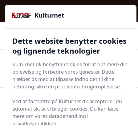
Kulturnet - Alt Det Gode I Livet | Din Kulturguide Siden
e menu
2016
Kulturnet
🌟🌟🌟🌟🌟
🌟
🚚
3.958 produktyper
Hurtig levering
Dette website benytter cookies
🏷️
👍
97 kategorier
Kun godkendte butikker
og lignende teknologier
Men
Kulturnet.dk benytter cookies for at optimere din
Start søgning
oplevelse og forbedre vores tjenester. Dette
Start søgning
hjælper os med at tilpasse indholdet til dine
behov og sikre en problemfri brugeroplevelse.
Forside
Bolig og indretning
Alarmer og sikkerhed
Ved at fortsætte på Kulturnet.dk accepterer du
ent
Sikkerhedsøjne
automatisk, at vi bruger cookies. Du kan læse
mere om vores databehandling i
Sikkerhedsøjne - 103 på
privatlivspolitikken.
lager