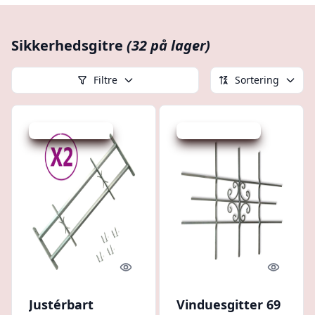
Sikkerhedsgitre
(32 på lager)
Filtre
Sortering
Udsalg - spar 20 %
Udsalg - spar 10 %
Quick look
Quick l
Justérbart
Vinduesgitter 69