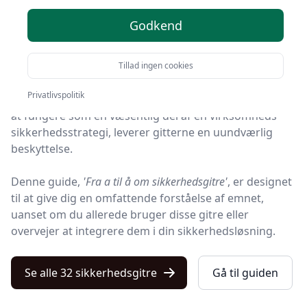
Godkend
I en verden, hvor sikkerhed bliver stadig vigtigere, er
sikkerhedsgitre
blevet et centralt element i både
private hjem og kommercielle bygninger.
Tillad ingen cookies
Privatlivspolitik
Fra at beskytte dine kære mod farer i dagligdagen til
at fungere som en væsentlig del af en virksomheds
sikkerhedsstrategi, leverer gitterne en uundværlig
beskyttelse.
Denne guide,
'Fra a til å om sikkerhedsgitre'
, er designet
til at give dig en omfattende forståelse af emnet,
uanset om du allerede bruger disse gitre eller
overvejer at integrere dem i din sikkerhedsløsning.
Se alle 32 sikkerhedsgitre
Gå til guiden