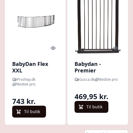
Quick look
Quick l
BabyDan Flex
Babydan -
XXL
Premier
sikkerhedsgitter
Sikkerhedsgitter
Proshop.dk
Gucca.dk
Bedste pris
sort 278-350 cm
- Trappegitter -
Bedste pris
Sort
469,95 kr.
743 kr.
Til butik
Til butik