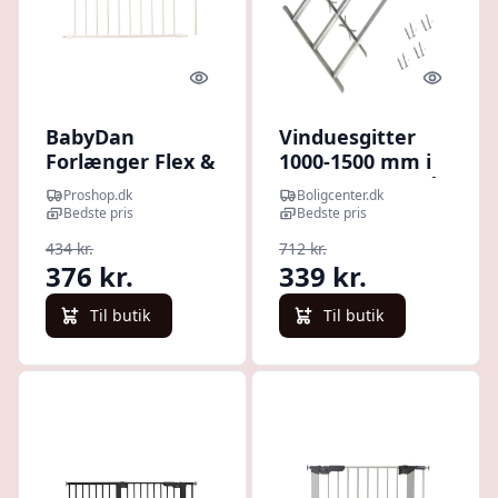
Quick look
Quick l
BabyDan
Vinduesgitter
Forlænger Flex &
1000-1500 mm i
OLAF
galvaniseret stål
Proshop.dk
Boligcenter.dk
sikkerhedsgitter
- sølv
Bedste pris
Bedste pris
72 cm, hvid
434 kr.
712 kr.
376 kr.
339 kr.
Til butik
Til butik