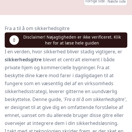
Forrige side
Næste side
Fra a til å om sikkerhedsgitre
Disclaimer! Nøjagtigheden er ikke verificeret. Klik
her for at læse hele guiden
I en verden, hvor sikkerhed bliver stadig vigtigere, er
sikkerhedsgitre
blevet et centralt element i både
private hjem og kommercielle bygninger. Fra at
beskytte dine kære mod farer i dagligdagen til at
fungere som en væsentlig del af en virksomheds
sikkerhedsstrategi, leverer gitterne en uundværlig
beskyttelse. Denne guide,
'Fra a til å om sikkerhedsgitre'
,
er designet til at give dig en omfattende forståelse af
emnet, uanset om du allerede bruger disse gitre eller
overvejer at integrere dem i din sikkerhedsløsning.
I takt med at teknologien skrider frem, er der sket en