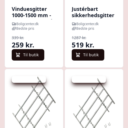
Vinduesgitter
Justérbart
1000-1500 mm -
sikkerhedsgitter
galvaniseret stål,
til vinduer - 2
Boligcenter.dk
Boligcenter.dk
sølv
stk., 1000-1500
Bedste pris
Bedste pris
mm
339 kr.
1287 kr.
259 kr.
519 kr.
Til butik
Til butik
Udsalg - spar 43 %
Udsalg - spar 57 %