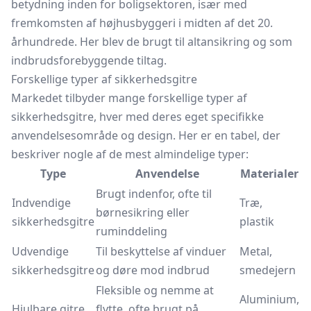
betydning inden for boligsektoren, især med
fremkomsten af højhusbyggeri i midten af det 20.
århundrede. Her blev de brugt til altansikring og som
indbrudsforebyggende tiltag.
Forskellige typer af sikkerhedsgitre
Markedet tilbyder mange forskellige typer af
sikkerhedsgitre, hver med deres eget specifikke
anvendelsesområde og design. Her er en tabel, der
beskriver nogle af de mest almindelige typer:
Type
Anvendelse
Materialer
Brugt indenfor, ofte til
Indvendige
Træ,
børnesikring eller
sikkerhedsgitre
plastik
ruminddeling
Udvendige
Til beskyttelse af vinduer
Metal,
sikkerhedsgitre
og døre mod indbrud
smedejern
Fleksible og nemme at
Aluminium,
Hjulbare gitre
flytte, ofte brugt på