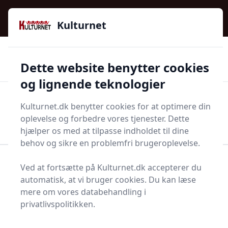
Kulturnet - Alt Det Gode I Livet | Din Kulturguide Siden
e menu
2016
Kulturnet
🌟🌟🌟🌟🌟
🌟
🚚
3.958 produktyper
Hurtig levering
Dette website benytter cookies
🏷️
👍
97 kategorier
Kun godkendte butikker
og lignende teknologier
Men
Kulturnet.dk benytter cookies for at optimere din
Start søgning
oplevelse og forbedre vores tjenester. Dette
Start søgning
hjælper os med at tilpasse indholdet til dine
behov og sikre en problemfri brugeroplevelse.
Forside
Bolig og indretning
Alarmer og sikkerhed
Ved at fortsætte på Kulturnet.dk accepterer du
Sikkerhedsgitter
automatisk, at vi bruger cookies. Du kan læse
mere om vores databehandling i
Sikkerhedsgitre - 32 på
privatlivspolitikken.
lager