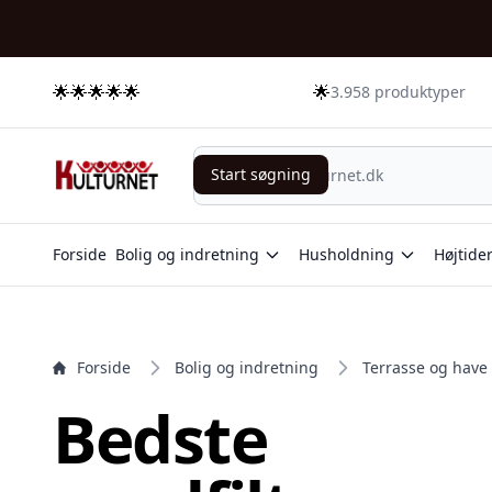
e menu
🌟🌟🌟🌟🌟
🌟
3.958 produktyper
Start søgning
Start søgning
Forside
Bolig og indretning
Husholdning
Højtide
Forside
Bolig og indretning
Terrasse og have
Bedste