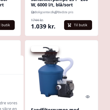
rt
W, 6000 l/t, blå/sort
Boligcenter.dk
Bedste pris
1744 kr.
1.039 kr.
l butik
Til butik
Udsalg - spar 7 %
Quick look
Quick look
edre vores
g sikre en
 W -
Sandfilterpumpe med