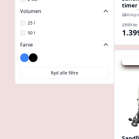
timer 
Volumen
9,5 m³
Boligce
25 l
2399 kr.
1.39
50 l
Farve
Blå
Sort
Udsalg -
Ryd alle filtre
Sandf