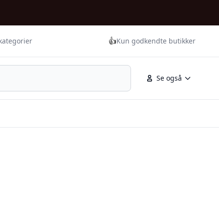
👍
kategorier
Kun godkendte butikker
Se også