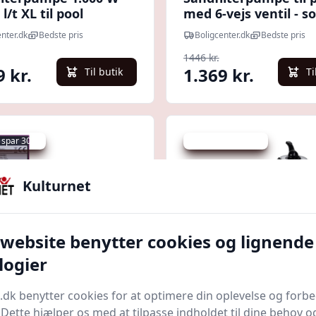
 l/t XL til pool
med 6-vejs ventil - so
nter.dk
Bedste pris
Boligcenter.dk
Bedste pris
1446 kr.
9 kr.
1.369 kr.
Til butik
Ti
 spar 30 %
Udsalg - spar 13 %
Kulturnet
 website benytter cookies og lignende
logier
Quick look
.dk benytter cookies for at optimere din oplevelse og forb
. Dette hjælper os med at tilpasse indholdet til dine behov o
ilterpumpe med
Sandfilterpumpe 600