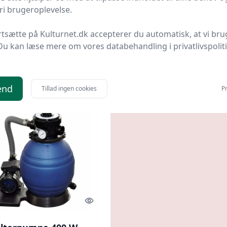
i brugeroplevelse.
- 450 W, 25 l tank, 8,5
17.000 l/t med forfilt
nter.dk
Bedste pris
Boligcenter.dk
Bedste pris
rtsætte på Kulturnet.dk accepterer du automatisk, at vi bru
2899 kr.
Du kan læse mere om vores databehandling i privatlivspolit
9 kr.
2.499 kr.
Til butik
Ti
end
Tillad ingen cookies
Pr
Quick look