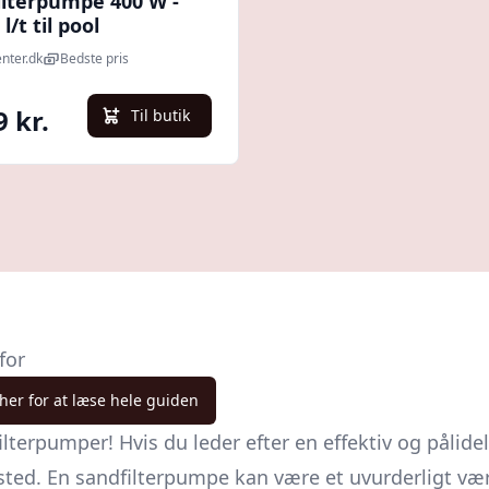
ilterpumpe 400 W -
l/t til pool
nter.dk
Bedste pris
9 kr.
Til butik
for
 her for at læse hele guiden
terpumper! Hvis du leder efter en effektiv og pålide
ted. En sandfilterpumpe kan være et uvurderligt værkt