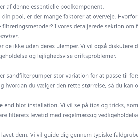
kter af denne essentielle poolkomponent.
l din pool, er der mange faktorer at overveje. Hvorf
re filtreringsmetoder? I vores detaljerede sektion om 
arelser
.
 de ikke uden deres ulemper. Vi vil også diskutere 
geholdelse og lejlighedsvise driftsproblemer.
r sandfilterpumper stor variation for at passe til fors
 hvordan du vælger den rette størrelse, så du kan opt
end blot installation. Vi vil se på tips og tricks, 
re filterets levetid med regelmæssig vedligeholdels
lle lavet dem. Vi vil guide dig gennem typiske faldgr