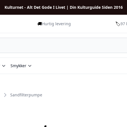
Kulturnet - Alt Det Gode I Livet | Din Kulturguide Siden 2016
🚚
🏷️
Hurtig levering
97 
r
Smykker
Sandfilterpumpe