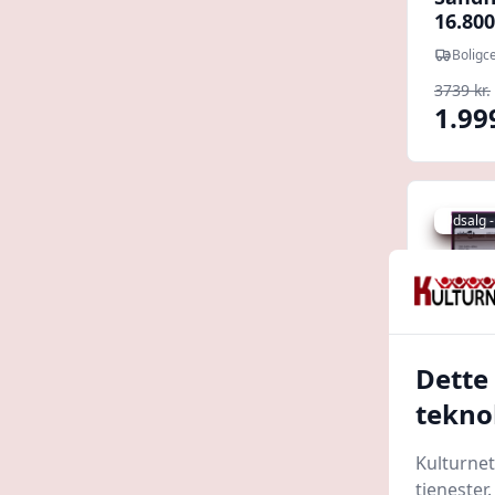
16.800
Boligce
3739 kr.
1.99
Udsalg -
Dette
tekno
Kulturnet
tjenester
Sandf