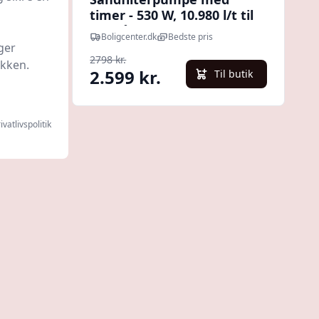
er
timer - 530 W, 10.980 l/t til
fritstående pools
Boligcenter.dk
Bedste pris
ger
2798 kr.
ikken.
2.599 kr.
l butik
Til butik
ivatlivspolitik