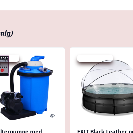
valg)
 spar 41 %
Udsalg - spar 21 %
Quick look
ilterpumpe med
EXIT Black Leather p