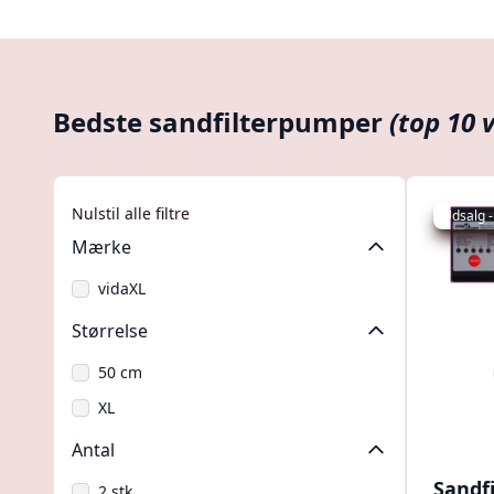
Bedste sandfilterpumper
(top 10 
Nulstil alle filtre
Udsalg -
Mærke
vidaXL
Størrelse
50 cm
XL
Antal
Sandf
2 stk