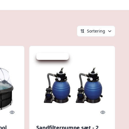
Sortering
Udsalg - spar 3 %
Quick look
Quick look
ool
Sandfilterpumpe sæt - 2