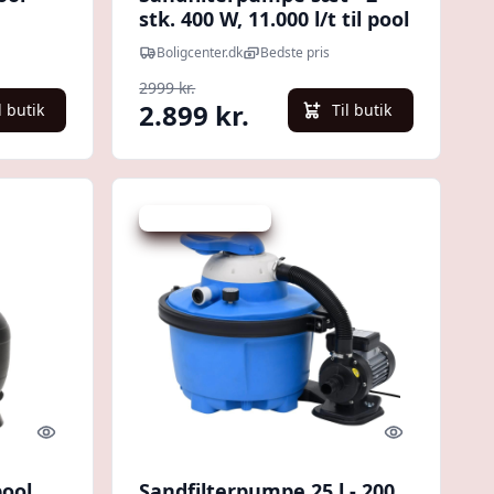
stk. 400 W, 11.000 l/t til pool
Boligcenter.dk
Bedste pris
rt
2999 kr.
2.899 kr.
l butik
Til butik
Udsalg - spar 40 %
Quick look
Quick look
pool
Sandfilterpumpe 25 l - 200