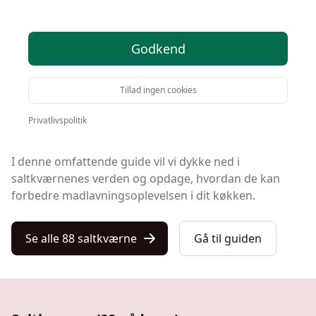
I køkkenet, hvor smag og teknik mødes, findes der et
redskab, som ofte overses men som er uundværligt
for enhver, der ønsker at forfine deres gastronomiske
Godkend
kreationer.
Tillad ingen cookies
Vi taler selvfølgelig om saltkværne, de små men
kraftfulde værktøjer, der hjælper os med at forvandle
Privatlivspolitik
almindeligt
salt
til en kulinarisk oplevelse.
I denne omfattende guide vil vi dykke ned i
saltkværnenes verden og opdage, hvordan de kan
forbedre madlavningsoplevelsen i dit køkken.
Se alle 88 saltkværne
Gå til guiden