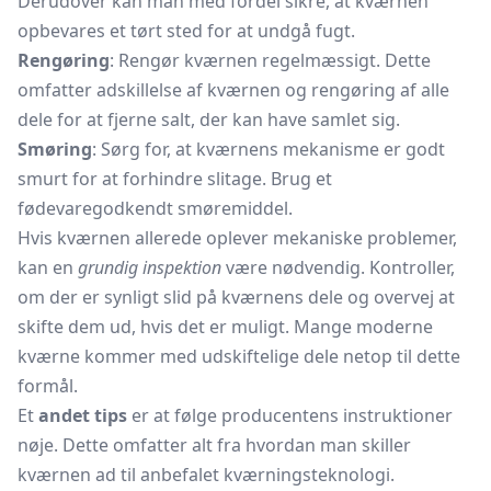
Derudover kan man med fordel sikre, at kværnen
opbevares et tørt sted for at undgå fugt.
Rengøring
: Rengør kværnen regelmæssigt. Dette
omfatter adskillelse af kværnen og rengøring af alle
dele for at fjerne salt, der kan have samlet sig.
Smøring
: Sørg for, at kværnens mekanisme er godt
smurt for at forhindre slitage. Brug et
fødevaregodkendt smøremiddel.
Hvis kværnen allerede oplever mekaniske problemer,
kan en
grundig inspektion
være nødvendig. Kontroller,
om der er synligt slid på kværnens dele og overvej at
skifte dem ud, hvis det er muligt. Mange moderne
kværne kommer med udskiftelige dele netop til dette
formål.
Et
andet tips
er at følge producentens instruktioner
nøje. Dette omfatter alt fra hvordan man skiller
kværnen ad til anbefalet kværningsteknologi.