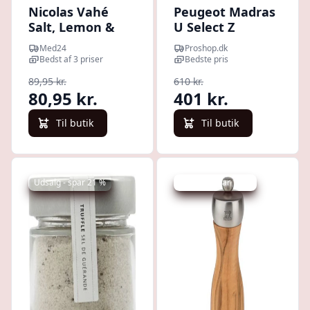
Nicolas Vahé
Peugeot Madras
Salt, Lemon &
U Select Z
Thyme - 320 g.
saltkværn
Med24
Proshop.dk
rustfrit
Bedst af 3 priser
Bedste pris
stål/oliventræ
89,95 kr.
610 kr.
21cm
80,95 kr.
401 kr.
Til butik
Til butik
Udsalg - spar 21 %
Udsalg - spar 10 %