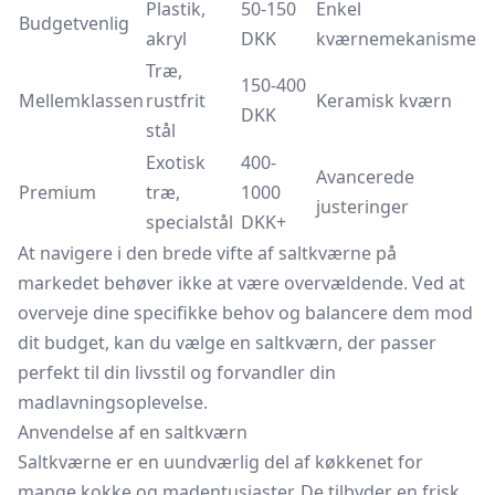
Plastik,
50-150
Enkel
Budgetvenlig
akryl
DKK
kværnemekanisme
Træ,
150-400
Mellemklassen
rustfrit
Keramisk kværn
DKK
stål
Exotisk
400-
Avancerede
Premium
træ,
1000
justeringer
specialstål
DKK+
At navigere i den brede vifte af saltkværne på
markedet behøver ikke at være overvældende. Ved at
overveje dine specifikke behov og balancere dem mod
dit budget, kan du vælge en saltkværn, der passer
perfekt til din livsstil og forvandler din
madlavningsoplevelse.
Anvendelse af en saltkværn
Saltkværne er en uundværlig del af køkkenet for
mange kokke og madentusiaster. De tilbyder en frisk