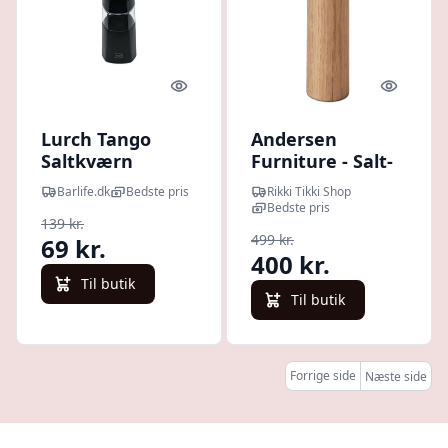
Quick look
Quick l
Lurch Tango
Andersen
Saltkværn
Furniture - Salt-
eller peber
Barlife.dk
Bedste pris
Rikki Tikki Shop
kværn, eg
Bedste pris
139 kr.
499 kr.
69 kr.
400 kr.
Til butik
Til butik
Forrige side
Næste side