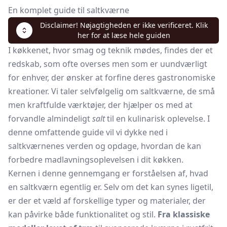
En komplet guide til saltkværne
Disclaimer! Nøjagtigheden er ikke verificeret. Klik
her for at læse hele guiden
I køkkenet, hvor smag og teknik mødes, findes der et
redskab, som ofte overses men som er uundværligt
for enhver, der ønsker at forfine deres gastronomiske
kreationer. Vi taler selvfølgelig om saltkværne, de små
men kraftfulde værktøjer, der hjælper os med at
forvandle almindeligt
salt
til en kulinarisk oplevelse. I
denne omfattende guide vil vi dykke ned i
saltkværnenes verden og opdage, hvordan de kan
forbedre madlavningsoplevelsen i dit køkken.
Kernen i denne gennemgang er forståelsen af, hvad
en saltkværn egentlig er. Selv om det kan synes ligetil,
er der et væld af forskellige typer og materialer, der
kan påvirke både funktionalitet og stil.
Fra klassiske