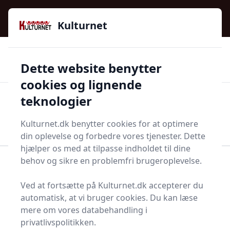
Kulturnet - Alt Det Gode I Livet | Din Kulturguide Siden
e menu
2016
Kulturnet
🌟🌟🌟🌟🌟
🌟
🚚
3.958 produktyper
Hurtig levering
Dette website benytter
🏷️
👍
97 kategorier
Kun godkendte butikker
cookies og lignende
teknologier
Men
Start søgning
Start søgning
Kulturnet.dk benytter cookies for at optimere
din oplevelse og forbedre vores tjenester. Dette
hjælper os med at tilpasse indholdet til dine
behov og sikre en problemfri brugeroplevelse.
Forside
Bolig og indretning
Køkken og spisestue
Diverse køkken og spisestue
Saltkværn
Ved at fortsætte på Kulturnet.dk accepterer du
Saltkværne - 88 på lager
automatisk, at vi bruger cookies. Du kan læse
mere om vores databehandling i
privatlivspolitikken.