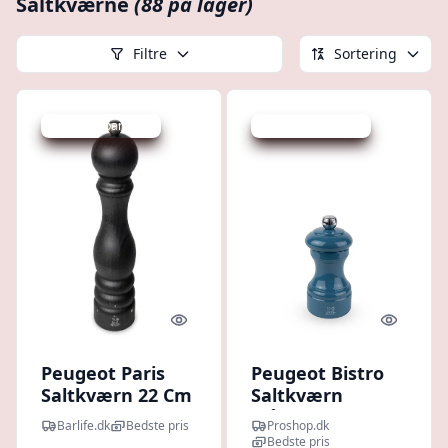
Saltkværne
(88 på lager)
Filtre
Sortering
Udsalg - spar 18 %
Udsalg - spar 20 %
Quick look
Quick l
Peugeot Paris
Peugeot Bistro
Saltkværn 22 Cm
Saltkværn
Grafit Bøg
Blå10cm
Barlife.dk
Bedste pris
Proshop.dk
Bedste pris