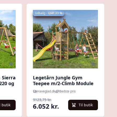
Udsalg - spar 33 %
Quick look
Quick look
 Sierra
Legetårn Jungle Gym
220 og
Teepee m/2-Climb Module
200 og gul rutschebane
Haveglad.dk
Bedste pris
9123,75 kr.
6.052 kr.
l butik
Til butik