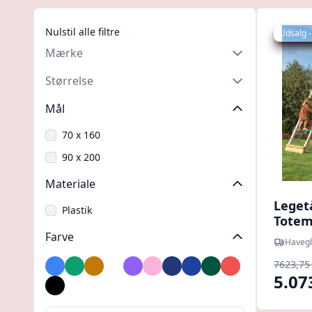
Nulstil alle filtre
Udsalg -
Mærke
Størrelse
Mål
70 x 160
90 x 200
Materiale
Leget
Plastik
Totem
200 b
Farve
Havegl
7623,75 
Blå
Grøn
Gul
Hvid
Lilla
Lyserød
Marineblå
Mørkeblå
Mørkegrøn
Rød
5.07
Sort