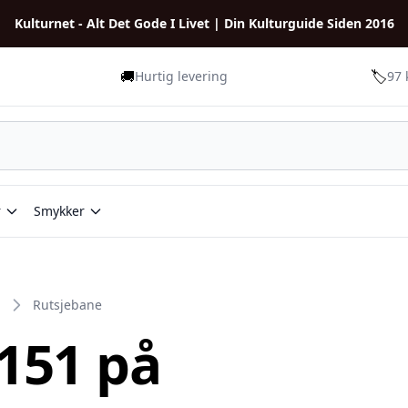
Kulturnet - Alt Det Gode I Livet | Din Kulturguide Siden 2016
🚚
🏷️
Hurtig levering
97 
r
Smykker
Rutsjebane
 151 på