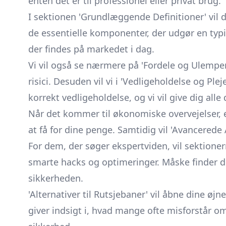
enten det er til professionel eller privat brug.
I sektionen 'Grundlæggende Definitioner' vil d
de essentielle komponenter, der udgør en typi
der findes på markedet i dag.
Vi vil også se nærmere på 'Fordele og Ulempe
risici. Desuden vil vi i 'Vedligeholdelse og Plej
korrekt vedligeholdelse, og vi vil give dig alle
Når det kommer til økonomiske overvejelser, e
at få for dine penge. Samtidig vil 'Avancered
For dem, der søger ekspertviden, vil sektione
smarte hacks og optimeringer. Måske finder d
sikkerheden.
'Alternativer til Rutsjebaner' vil åbne dine ø
giver indsigt i, hvad mange ofte misforstår o