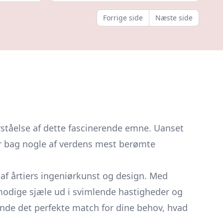
Forrige side
Næste side
rståelse af dette fascinerende emne. Uanset
er bag nogle af verdens mest berømte
 af årtiers ingeniørkunst og design. Med
 modige sjæle ud i svimlende hastigheder og
finde det perfekte match for dine behov, hvad