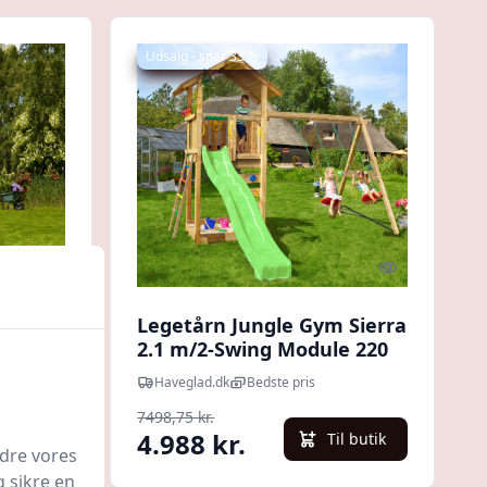
Udsalg - spar 33 %
Quick look
Quick look
m
Legetårn Jungle Gym Sierra
2.1 m/2-Swing Module 220
og grøn rutschebane
Haveglad.dk
Bedste pris
7498,75 kr.
4.988 kr.
l butik
Til butik
edre vores
g sikre en