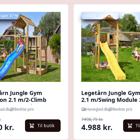
 spar 37 %
Udsalg - spar 33 %
Quick look
årn Jungle Gym
Legetårn Jungle Gym
on 2.1 m/2-Climb
2.1 m/Swing Module 
e 220 og blå
gul rutschebane
ad.dk
Bedste pris
Haveglad.dk
Bedste pris
ebane
.
7498,75 kr.
0 kr.
4.988 kr.
Til butik
Ti