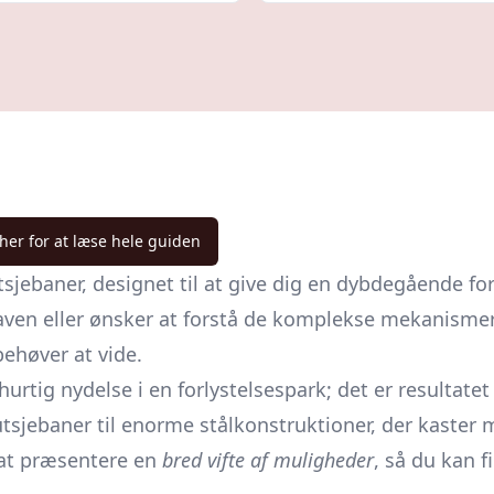
 her for at læse hele guiden
jebaner, designet til at give dig en dybdegående fo
 haven eller ønsker at forstå de komplekse mekanism
behøver at vide.
rtig nydelse i en forlystelsespark; det er resultatet
utsjebaner til enorme stålkonstruktioner, der kaster
 at præsentere en
bred vifte af muligheder
, så du kan 