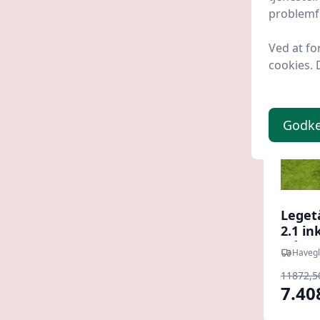
problemfr
Udsalg -
Ved at fo
cookies. 
Godk
Leget
2.1 in
blå r
Havegl
11872,50
7.40