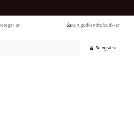
👍
kategorier
Kun godkendte butikker
Se også