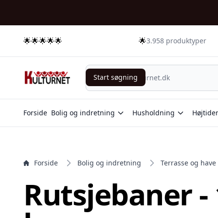
e menu
🌟🌟🌟🌟🌟
🌟
3.958 produktyper
Start søgning
Start søgning
Forside
Bolig og indretning
Husholdning
Højtide
Forside
Bolig og indretning
Terrasse og have
Rutsjebaner -