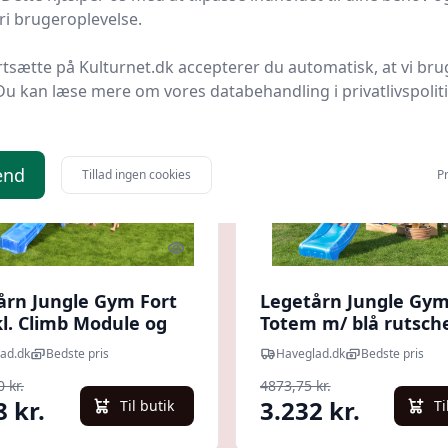
i brugeroplevelse.
 spar 37 %
Udsalg - spar 33 %
rtsætte på Kulturnet.dk accepterer du automatisk, at vi bru
Du kan læse mere om vores databehandling i privatlivspolit
end
Tillad ingen cookies
Pr
Quick look
årn Jungle Gym Fort
Legetårn Jungle Gy
kl. Climb Module og
Totem m/ blå rutsc
utschebane
ad.dk
Bedste pris
Haveglad.dk
Bedste pris
 kr.
4873,75 kr.
8 kr.
3.232 kr.
Til butik
Ti