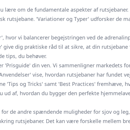
u lære om de fundamentale aspekter af rutsjebaner. H
sk rutsjebane. 'Variationer og Typer' udforsker de ma
r', hvor vi balancerer begejstringen ved de adrenal
e' give dig praktiske råd til at sikre, at din rutsjeban
 de tips, du behøver.
r 'Prisguide' din ven. Vi sammenligner markedets for
e Anvendelser' vise, hvordan rutsjebaner har fundet v
rne 'Tips og Tricks' samt 'Best Practices' fremhæve,
u ud af, hvordan du bygger den perfekte hjemmelave
jne for de andre spændende muligheder for sjov og leg
mkring rutsjebaner. Det kan være forskelle mellem b