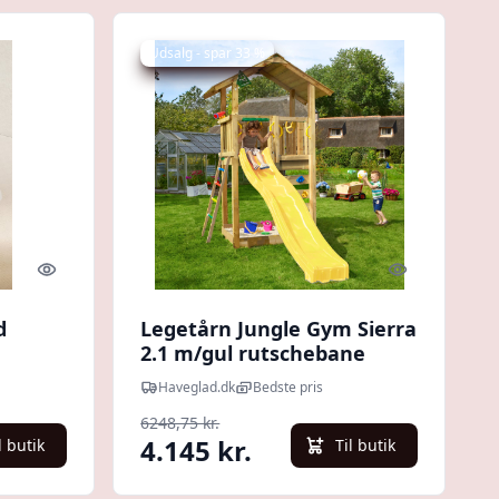
Udsalg - spar 33 %
Quick look
Quick look
d
Legetårn Jungle Gym Sierra
2.1 m/gul rutschebane
Haveglad.dk
Bedste pris
6248,75 kr.
4.145 kr.
l butik
Til butik