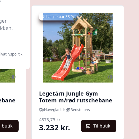
Udsalg - spar 33 %
ger
ikken.
ivatlivspolitik
Quick look
Quick look
m
Legetårn Jungle Gym
hebane
Totem m/rød rutschebane
Haveglad.dk
Bedste pris
4873,75 kr.
3.232 kr.
l butik
Til butik