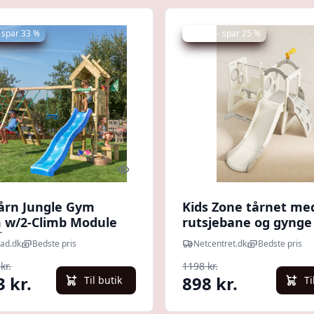
 spar 33 %
Udsalg - spar 25 %
Quick look
årn Jungle Gym
Kids Zone tårnet me
 w/2-Climb Module
rutsjebane og gynge
lå rutschebane
ad.dk
Bedste pris
Netcentret.dk
Bedste pris
kr.
1198 kr.
3 kr.
898 kr.
Til butik
Ti