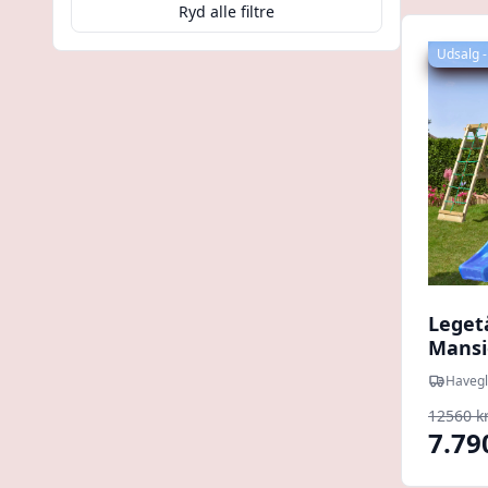
Ryd alle filtre
Udsalg -
Leget
Mansi
Modul
Havegl
rutsj
12560 kr
7.79