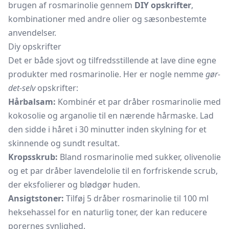
brugen af rosmarinolie gennem
DIY opskrifter
,
kombinationer med andre olier og sæsonbestemte
anvendelser.
Diy opskrifter
Det er både sjovt og tilfredsstillende at lave dine egne
produkter med rosmarinolie. Her er nogle nemme
gør-
det-selv
opskrifter:
Hårbalsam:
Kombinér et par dråber rosmarinolie med
kokosolie og arganolie til en nærende hårmaske. Lad
den sidde i håret i 30 minutter inden skylning for et
skinnende og sundt resultat.
Kropsskrub:
Bland rosmarinolie med sukker, olivenolie
og et par dråber lavendelolie til en forfriskende scrub,
der eksfolierer og blødgør huden.
Ansigtstoner:
Tilføj 5 dråber rosmarinolie til 100 ml
heksehassel for en naturlig toner, der kan reducere
porernes synlighed.