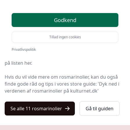
Søger du efter de bedste rosmarinolier? På Kulturnet
Godkend
har vi udvalgt de 11 mest populære produkter, så du
nemt kan træffe et godt valg.
Tillad ingen cookies
Leder du efter et godt rosmarinolie tilbud? Vil du have
gratis fragt? Eller har du allerede en bestemt model i
Privatlivspolitik
tankerne? Du finder det hele blandt de 11 produkter
på listen her.
Hvis du vil vide mere om rosmarinolier, kan du også
finde gode råd og tips i vores store guide: 'Dyk ned i
verdenen af rosmarinolier på kulturnet.dk'
Se alle 11 rosmarinolier
Gå til guiden