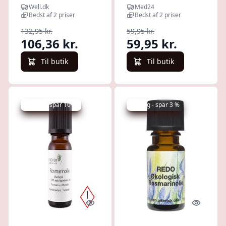
ml
Well.dk
Med24
Bedst af 2 priser
Bedst af 2 priser
132,95 kr.
59,95 kr.
106,36 kr.
59,95 kr.
Til butik
Til butik
Udsalg - spar 10 %
Udsalg - spar 3 %
Quick look
Quick l