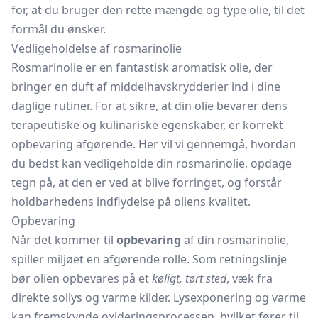
for, at du bruger den rette mængde og type olie, til det
formål du ønsker.
Vedligeholdelse af rosmarinolie
Rosmarinolie er en fantastisk aromatisk olie, der
bringer en duft af middelhavskrydderier ind i dine
daglige rutiner. For at sikre, at din olie bevarer dens
terapeutiske og kulinariske egenskaber, er korrekt
opbevaring afgørende. Her vil vi gennemgå, hvordan
du bedst kan vedligeholde din rosmarinolie, opdage
tegn på, at den er ved at blive forringet, og forstår
holdbarhedens indflydelse på oliens kvalitet.
Opbevaring
Når det kommer til
opbevaring
af din rosmarinolie,
spiller miljøet en afgørende rolle. Som retningslinje
bør olien opbevares på et
køligt, tørt sted
, væk fra
direkte sollys og varme kilder. Lysexponering og varme
kan fremskynde oxideringsprocessen, hvilket fører til