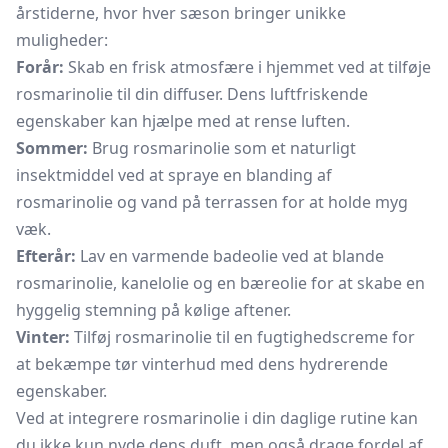
årstiderne, hvor hver sæson bringer unikke
muligheder:
Forår:
Skab en frisk atmosfære i hjemmet ved at tilføje
rosmarinolie til din diffuser. Dens luftfriskende
egenskaber kan hjælpe med at rense luften.
Sommer:
Brug rosmarinolie som et naturligt
insektmiddel ved at spraye en blanding af
rosmarinolie og vand på terrassen for at holde myg
væk.
Efterår:
Lav en varmende
badeolie
ved at blande
rosmarinolie, kanelolie og en bæreolie for at skabe en
hyggelig stemning på kølige aftener.
Vinter:
Tilføj rosmarinolie til en fugtighedscreme for
at bekæmpe tør vinterhud med dens hydrerende
egenskaber.
Ved at integrere rosmarinolie i din daglige rutine kan
du ikke kun nyde dens duft, men også drage fordel af