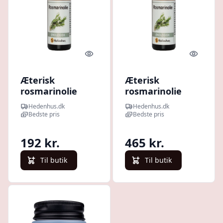
Quick look
Quick l
Æterisk
Æterisk
rosmarinolie
rosmarinolie
økologisk 50 ml -
økologisk 250 ml
Hedenhus.dk
Hedenhus.dk
Frisk urteagtig
glasflaske -
Bedste pris
Bedste pris
duft, hud- og
Hedenhus -
hårpleje,
Hudpleje,
192 kr.
465 kr.
aromaterapi -
hårpleje,
Hedenhus
aromaterapi,
Til butik
Til butik
frisk duft