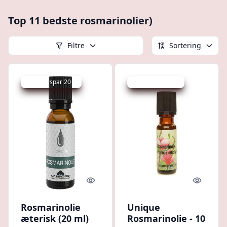
Top 11 bedste rosmarinolier)
Filtre
Sortering
Udsalg - spar 20 %
Udsalg - spar 6 %
Quick look
Quick l
Rosmarinolie
Unique
æterisk (20 ml)
Rosmarinolie - 10