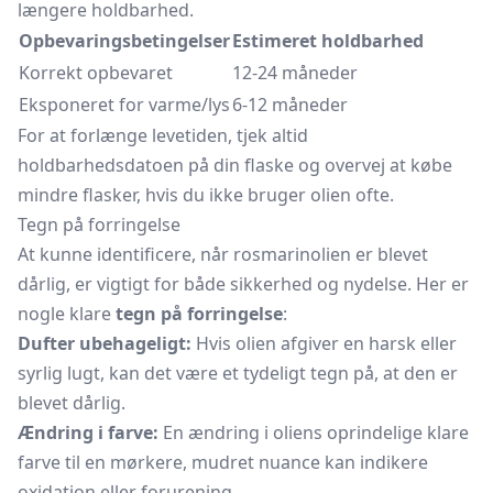
længere holdbarhed.
Opbevaringsbetingelser
Estimeret holdbarhed
Korrekt opbevaret
12-24 måneder
Eksponeret for varme/lys
6-12 måneder
For at forlænge levetiden, tjek altid
holdbarhedsdatoen på din flaske og overvej at købe
mindre flasker, hvis du ikke bruger olien ofte.
Tegn på forringelse
At kunne identificere, når rosmarinolien er blevet
dårlig, er vigtigt for både sikkerhed og nydelse. Her er
nogle klare
tegn på forringelse
:
Dufter ubehageligt:
Hvis olien afgiver en harsk eller
syrlig lugt, kan det være et tydeligt tegn på, at den er
blevet dårlig.
Ændring i farve:
En ændring i oliens oprindelige klare
farve til en mørkere, mudret nuance kan indikere
oxidation eller forurening.