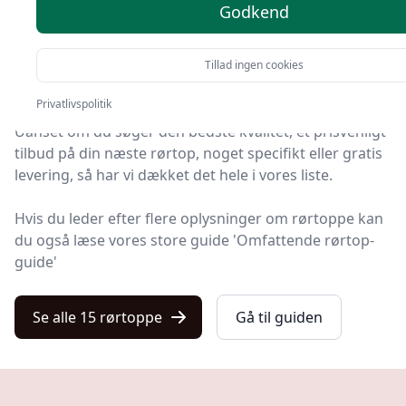
Godkend
Du er landet på Kulturnet, det helt rigtige sted at finde
rørtoppe. Vi har udvalgt de 15 bedste produkter lige
Tillad ingen cookies
nu, så du er sikret et godt køb!
Privatlivspolitik
Uanset om du søger den bedste kvalitet, et prisvenligt
tilbud på din næste rørtop, noget specifikt eller gratis
levering, så har vi dækket det hele i vores liste.
Hvis du leder efter flere oplysninger om rørtoppe kan
du også læse vores store guide 'Omfattende rørtop-
guide'
Se alle 15 rørtoppe
Gå til guiden