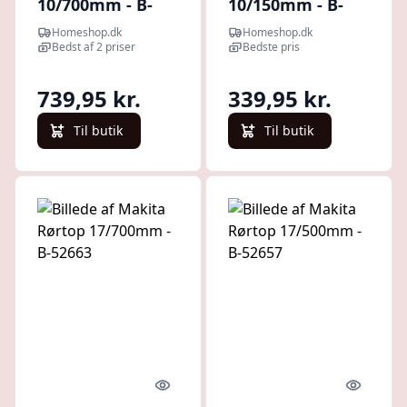
10/700mm - B-
10/150mm - B-
52560
52532
Homeshop.dk
Homeshop.dk
Bedst af 2 priser
Bedste pris
739,95 kr.
339,95 kr.
Til butik
Til butik
Quick look
Quick l