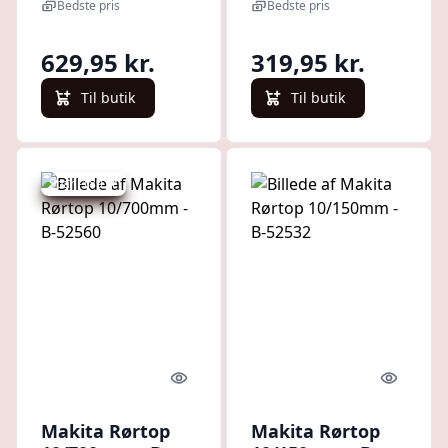
Bedste pris
Bedste pris
629,95 kr.
319,95 kr.
Til butik
Til butik
Spar -189 kr.
Quick look
Quick l
Makita Rørtop
Makita Rørtop