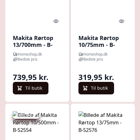
Quick look
Quick l
Makita Rørtop
Makita Rørtop
13/700mm - B-
10/75mm - B-
52613
52526
Homeshop.dk
Homeshop.dk
Bedste pris
Bedste pris
739,95 kr.
319,95 kr.
Til butik
Til butik
Spar -181 kr.