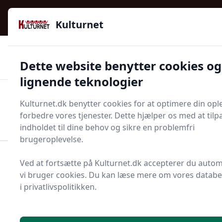
Kulturnet - Alt Det Gode I Livet | Din Kulturguide Siden
e menu
2016
Kulturnet
🌟🌟🌟🌟🌟
🌟
🚚
3.958 produktyper
Hurtig levering
Dette website benytter cookies og
🏷️
👍
97 kategorier
Kun godkendte butikker
lignende teknologier
Men
Kulturnet.dk benytter cookies for at optimere din opl
Start søgning
forbedre vores tjenester. Dette hjælper os med at tilp
Start søgning
indholdet til dine behov og sikre en problemfri
brugeroplevelse.
Forside
Bolig og indretning
Ved at fortsætte på Kulturnet.dk accepterer du automa
Pejs, brændeovn og tilbehør
Rørtop
vi bruger cookies. Du kan læse mere om vores datab
i privatlivspolitikken.
Bedste rørtoppe - top 15
valg