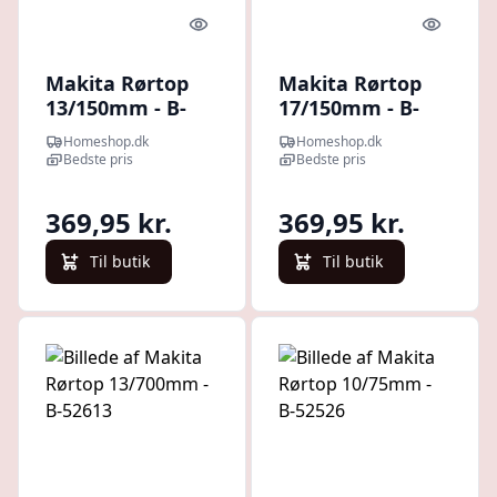
Quick look
Quick l
Makita Rørtop
Makita Rørtop
13/150mm - B-
17/150mm - B-
52582
52635
Homeshop.dk
Homeshop.dk
Bedste pris
Bedste pris
369,95 kr.
369,95 kr.
Til butik
Til butik