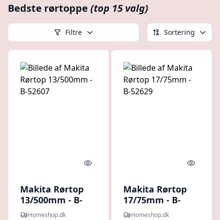
Bedste rørtoppe
(top 15 valg)
Filtre
Sortering
Quick look
Quick l
Makita Rørtop
Makita Rørtop
13/500mm - B-
17/75mm - B-
52607
52629
Homeshop.dk
Homeshop.dk