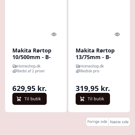
Quick look
Quick l
Makita Rørtop
Makita Rørtop
10/500mm - B-
13/75mm - B-
52554
52576
Homeshop.dk
Homeshop.dk
Bedst af 2 priser
Bedste pris
629,95 kr.
319,95 kr.
Til butik
Til butik
Forrige side
Næste side