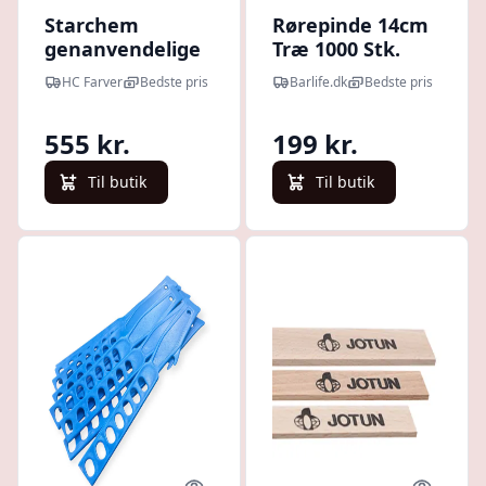
Starchem
Rørepinde 14cm
genanvendelige
Træ 1000 Stk.
rørepinde - 500
HC Farver
Bedste pris
Barlife.dk
Bedste pris
stk
555 kr.
199 kr.
Til butik
Til butik