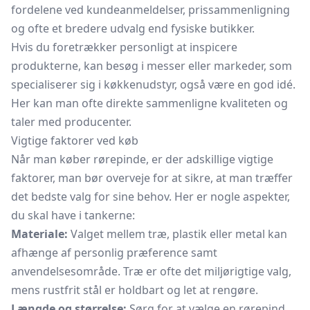
fordelene ved kundeanmeldelser, prissammenligning
og ofte et bredere udvalg end fysiske butikker.
Hvis du foretrækker personligt at inspicere
produkterne, kan besøg i messer eller markeder, som
specialiserer sig i køkkenudstyr, også være en god idé.
Her kan man ofte direkte sammenligne kvaliteten og
taler med producenter.
Vigtige faktorer ved køb
Når man køber rørepinde, er der adskillige vigtige
faktorer, man bør overveje for at sikre, at man træffer
det bedste valg for sine behov. Her er nogle aspekter,
du skal have i tankerne:
Materiale:
Valget mellem træ, plastik eller metal kan
afhænge af personlig præference samt
anvendelsesområde. Træ er ofte det miljørigtige valg,
mens rustfrit stål er holdbart og let at rengøre.
Længde og størrelse:
Sørg for at vælge en rørepind,