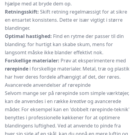
hjælpe med at bryde dem op.
Retningsskift:
Skift retning regelmæssigt for at sikre
en ensartet konsistens. Dette er især vigtigt i større
blandinger.
Optimal hastighed:
Find en rytme der passer til din
blanding; for hurtigt kan skabe skum, mens for
langsomt måske ikke blander effektivt nok.
Forskellige materialer:
Prøv at eksperimentere med
rørepinde
i forskellige materialer. Metal, træ og plastik
har hver deres fordele afhængigt af det, der røres.
Avancerede anvendelser af rørepinde
Selvom mange ser på rørepinde som simple værktøjer,
kan de anvendes i en række
kreative
og avancerede
måder. For eksempel kan en 'dobbelt rørepinde-teknik'
benyttes i professionelle køkkener for at optimere
blandingens luftighed. Ved at anvende to pinde fra
hver sin side af en skål, kan du opnå en mere luftig og