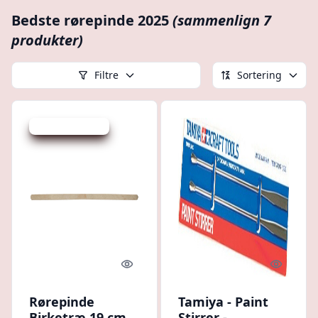
Bedste rørepinde 2025
(sammenlign 7
produkter)
Filtre
Sortering
Udsalg - spar 6 %
Quick look
Quick l
Rørepinde
Tamiya - Paint
Birketræ 19 cm
Stirrer -