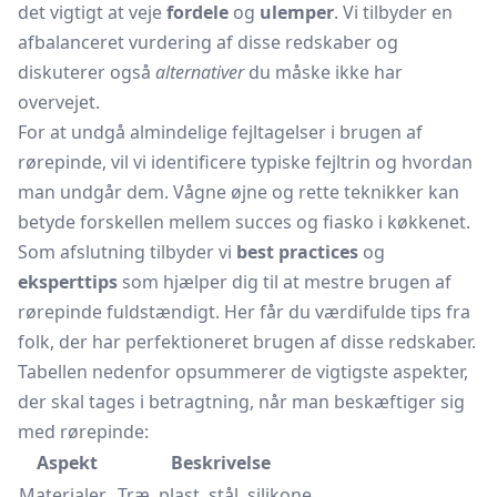
det vigtigt at veje
fordele
og
ulemper
. Vi tilbyder en
afbalanceret vurdering af disse redskaber og
diskuterer også
alternativer
du måske ikke har
overvejet.
For at undgå almindelige fejltagelser i brugen af
rørepinde, vil vi identificere typiske fejltrin og hvordan
man undgår dem. Vågne øjne og rette teknikker kan
betyde forskellen mellem succes og fiasko i køkkenet.
Som afslutning tilbyder vi
best practices
og
eksperttips
som hjælper dig til at mestre brugen af
rørepinde fuldstændigt. Her får du værdifulde tips fra
folk, der har perfektioneret brugen af disse redskaber.
Tabellen nedenfor opsummerer de vigtigste aspekter,
der skal tages i betragtning, når man beskæftiger sig
med rørepinde:
Aspekt
Beskrivelse
Materialer
Træ, plast, stål, silikone