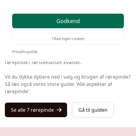
produkter
Godkend
Leder du efter de bedste rørepinde? På Kulturnet har
vi udvalgt 7 produkter, så du let kan finde din favorit.
Tillad ingen cookies
På vores liste finder du både de de bedste tilbud på
Privatlivspolitik
rørepinde i 2025, produkter med gratis levering og
rørepinde i førsteklasses kvalitet.
Vil du dykke dybere ned i valg og brugen af rørepinde?
Så læs også vores store guide: 'Alle aspekter af
rørepinde'
Se alle 7 rørepinde
Gå til guiden