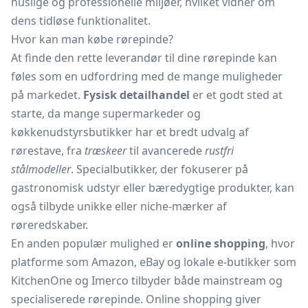
huslige og professionelle miljøer, hvilket vidner om
dens tidløse funktionalitet.
Hvor kan man købe rørepinde?
At finde den rette leverandør til dine rørepinde kan
føles som en udfordring med de mange muligheder
på markedet.
Fysisk detailhandel
er et godt sted at
starte, da mange supermarkeder og
køkkenudstyrsbutikker har et bredt udvalg af
rørestave, fra
træskeer
til avancerede
rustfri
stålmodeller
. Specialbutikker, der fokuserer på
gastronomisk udstyr eller bæredygtige produkter, kan
også tilbyde unikke eller niche-mærker af
røreredskaber.
En anden populær mulighed er
online shopping
, hvor
platforme som Amazon, eBay og lokale e-butikker som
KitchenOne og Imerco tilbyder både mainstream og
specialiserede rørepinde. Online shopping giver