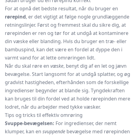
Sådan bruger du en rørepind korrekt
For at opnå det bedste resultat, når du bruger en
rørepind
, er det vigtigt at følge nogle grundlæggende
retningslinjer. Først og fremmest skal du sikre dig, at
rørepinden er ren og tør for at undgå at kontaminere
din væske eller blanding. Hvis du bruger en træ- eller
bambuspind, kan det være en fordel at dyppe den i
varmt vand for at lette omrøringen lidt.
Når du skal røre en
væske
, benyt dig af en let og jævn
bevægelse. Start langsomt for at undgå splatter, og øg
gradvist hastigheden, efterhånden som de forskellige
ingredienser begynder at blande sig. Tyngdekraften
kan bruges til din fordel ved at holde rørepinden mere
lodret, når du arbejder med tykke væsker.
Tips og tricks til effektiv omrøring
Svuppe-bevægelsen:
For ingredienser, der nemt
klumper, kan en
svuppende
bevægelse med rørepinden