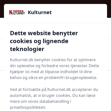
Kulturnet - Alt Det Gode I Livet | Din Kulturguide Siden
e menu
2016
Kulturnet
🌟🌟🌟🌟🌟
🌟
🚚
3.958 produktyper
Hurtig levering
Dette website benytter
🏷️
👍
97 kategorier
Kun godkendte butikker
cookies og lignende
teknologier
Men
Start søgning
Start søgning
Kulturnet.dk benytter cookies for at optimere
din oplevelse og forbedre vores tjenester. Dette
hjælper os med at tilpasse indholdet til dine
behov og sikre en problemfri brugeroplevelse.
Forside
Bolig og indretning
Køkken og spisestue
Rørepinde
Ved at fortsætte på Kulturnet.dk accepterer du
Bedste rørepinde 2025 -
automatisk, at vi bruger cookies. Du kan læse
mere om vores databehandling i
sammenlign 7
privatlivspolitikken.