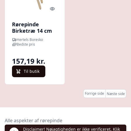
Quick look
Rørepinde
Birketræ 14 cm
1000 stk
Hertels Boresko
Bedste pris
157,19 kr.
Til butik
Forrige side
Næste side
Alle aspekter af rørepinde
Disclaimer! Nøjagtigheden er ikke verificeret. Klik