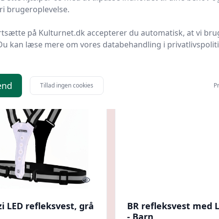
i brugeroplevelse.
erytter.dk
Bedste pris
ActivePet.dk
Bedste pris
rtsætte på Kulturnet.dk accepterer du automatisk, at vi bru
kr.
29 kr.
Til butik
Ti
Du kan læse mere om vores databehandling i privatlivspolit
end
Tillad ingen cookies
Pr
Quick look
i LED refleksvest, grå
BR refleksvest med L
- Barn