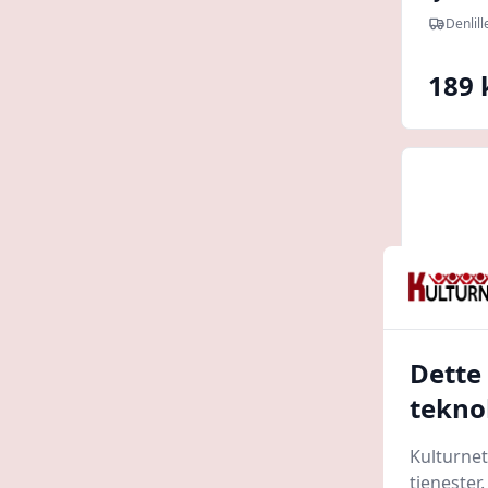
Denlill
189 
Dette
tekno
HKM r
Kulturnet
lys - 
tjenester