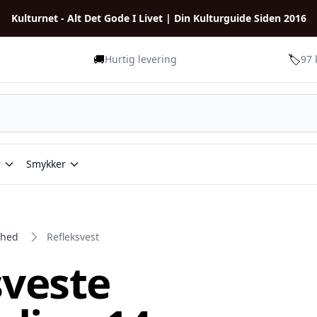
Kulturnet - Alt Det Gode I Livet | Din Kulturguide Siden 2016
🚚
🏷️
Hurtig levering
97 
r
Smykker
rhed
Refleksvest
sveste