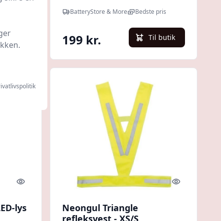
BatteryStore & More
Bedste pris
ger
199 kr.
l butik
Til butik
ikken.
ivatlivspolitik
Quick look
Quick look
ED-lys
Neongul Triangle
refleksvest - XS/S