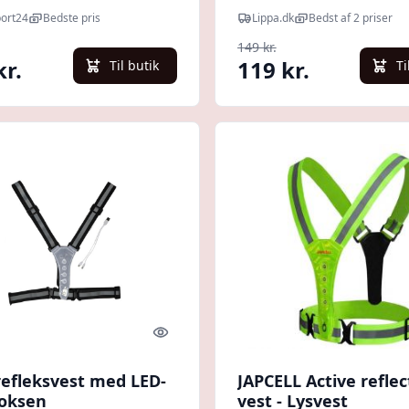
port24
Bedste pris
Lippa.dk
Bedst af 2 priser
149 kr.
kr.
119 kr.
Til butik
Ti
Quick look
efleksvest med LED-
JAPCELL Active reflec
Voksen
vest - Lysvest