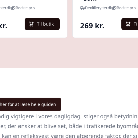
nter.dk
Bedste pris
Denlillerytter.dk
Bedste pris
kr.
269 kr.
Til butik
Ti
 her for at læse hele guiden
dig vigtigere i vores dagligdag, stiger også betydnin
r, der ønsker at blive set, både i trafikerede byomr
, kan en refleksvest være den afgørende faktor, der sik