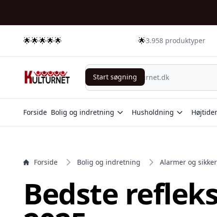
e menu
🌟🌟🌟🌟🌟
🌟
3.958 produktyper
Start søgning
Start søgning
Forside
Bolig og indretning
Husholdning
Højtide
Forside
Bolig og indretning
Alarmer og sikke
Bedste reflek