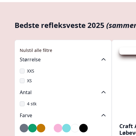
Bedste refleksveste 2025
(sammen
Nulstil alle filtre
Udsalg -
Størrelse
XXS
XS
Antal
4 stk
Farve
Craft 
Grå
Grøn
Gul
Hvid
Lyserød
Mintgrøn
Neon
Sort
Løbev