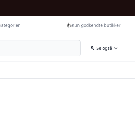
👍
kategorier
Kun godkendte butikker
Se også