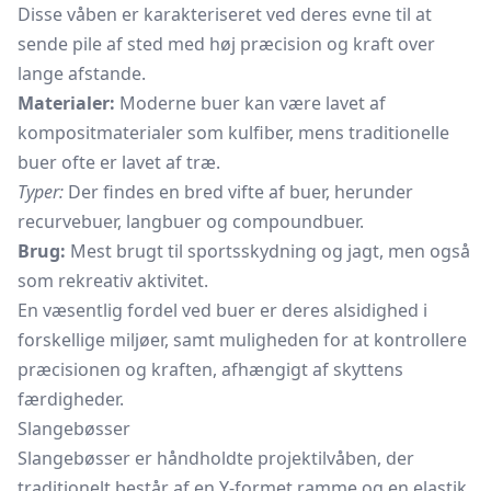
Disse våben er karakteriseret ved deres evne til at
sende pile af sted med høj præcision og kraft over
lange afstande.
Materialer:
Moderne buer kan være lavet af
kompositmaterialer som kulfiber, mens traditionelle
buer ofte er lavet af træ.
Typer:
Der findes en bred vifte af buer, herunder
recurvebuer, langbuer og compoundbuer.
Brug:
Mest brugt til sportsskydning og jagt, men også
som rekreativ aktivitet.
En væsentlig fordel ved buer er deres alsidighed i
forskellige miljøer, samt muligheden for at kontrollere
præcisionen og kraften, afhængigt af skyttens
færdigheder.
Slangebøsser
Slangebøsser er håndholdte projektilvåben, der
traditionelt består af en Y-formet ramme og en elastik.