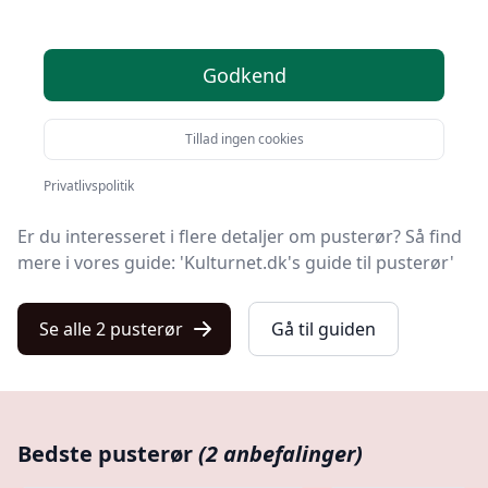
Find de bedste pusterør på Kulturnet! Vi har udvalgt 2
Godkend
top-produkter, så du er sikret kvalitet og værdi.
Uanset om du prioriterer høj kvalitet uanset prisen,
Tillad ingen cookies
om du leder efter et pusterør med fri fragt, eller du vil
finde den bedste pris, så finder du løsningen her.
Privatlivspolitik
Er du interesseret i flere detaljer om pusterør? Så find
mere i vores guide: 'Kulturnet.dk's guide til pusterør'
Se alle 2 pusterør
Gå til guiden
Bedste pusterør
(2 anbefalinger)