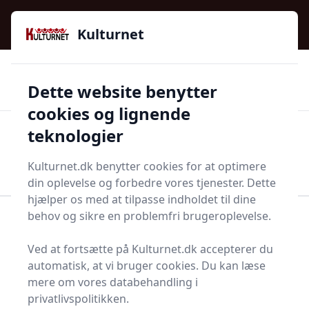
Kulturnet - Alt Det Gode I Livet | Din Kulturguide Siden
e menu
2016
Kulturnet
🌟🌟🌟🌟🌟
🌟
🚚
3.958 produktyper
Hurtig levering
Dette website benytter
🏷️
👍
97 kategorier
Kun godkendte butikker
cookies og lignende
teknologier
Men
Start søgning
Start søgning
Kulturnet.dk benytter cookies for at optimere
din oplevelse og forbedre vores tjenester. Dette
hjælper os med at tilpasse indholdet til dine
behov og sikre en problemfri brugeroplevelse.
Forside
Bolig og indretning
Fest og festoppyntning
Pusterør
Ved at fortsætte på Kulturnet.dk accepterer du
Bedste pusterør - 2
automatisk, at vi bruger cookies. Du kan læse
mere om vores databehandling i
anbefalinger
privatlivspolitikken.