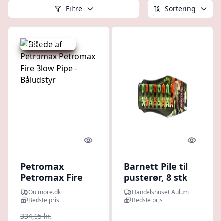
Filtre
Sortering
Udsalg - spar 9 %
Quick look
Quick l
Petromax
Barnett Pile til
Petromax Fire
pusterør, 8 stk
Blow Pipe -
Outmore.dk
Handelshuset Aulum
Båludstyr
Bedste pris
Bedste pris
334,95 kr.