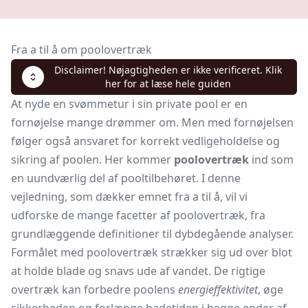
Fra a til å om poolovertræk
Disclaimer! Nøjagtigheden er ikke verificeret. Klik
her for at læse hele guiden
At nyde en svømmetur i sin private pool er en
fornøjelse mange drømmer om. Men med fornøjelsen
følger også ansvaret for korrekt vedligeholdelse og
sikring af poolen. Her kommer
poolovertræk
ind som
en uundværlig del af pooltilbehøret. I denne
vejledning, som dækker emnet fra a til å, vil vi
udforske de mange facetter af poolovertræk, fra
grundlæggende definitioner til dybdegående analyser.
Formålet med poolovertræk strækker sig ud over blot
at holde blade og snavs ude af vandet. De rigtige
overtræk kan forbedre poolens
energieffektivitet
, øge