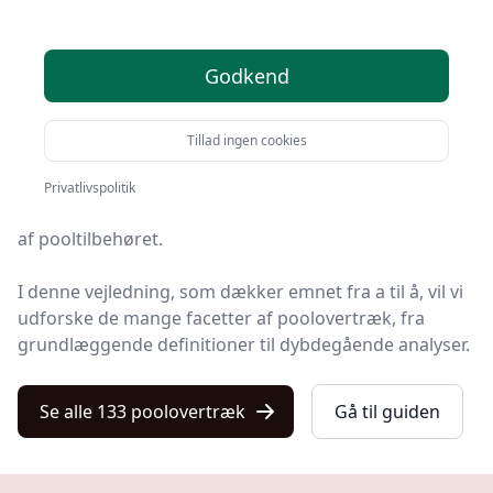
At nyde en svømmetur i sin private pool er en
Godkend
fornøjelse mange drømmer om.
Men med fornøjelsen følger også ansvaret for korrekt
Tillad ingen cookies
vedligeholdelse og sikring af poolen.
Privatlivspolitik
Her kommer
poolovertræk
ind som en uundværlig del
af pooltilbehøret.
I denne vejledning, som dækker emnet fra a til å, vil vi
udforske de mange facetter af poolovertræk, fra
grundlæggende definitioner til dybdegående analyser.
Se alle 133 poolovertræk
Gå til guiden