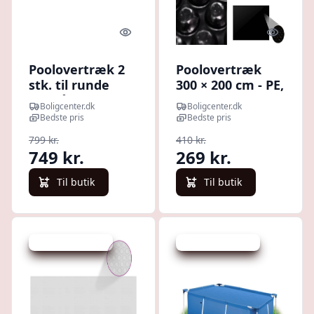
Quick look
Quick l
Poolovertræk 2
Poolovertræk
stk. til runde
300 × 200 cm - PE,
fritstående pools
sort
Boligcenter.dk
Boligcenter.dk
450-457 cm -
Bedste pris
Bedste pris
mørkeblå
799 kr.
410 kr.
749 kr.
269 kr.
Til butik
Til butik
Udsalg - spar 15 %
Udsalg - spar 35 %