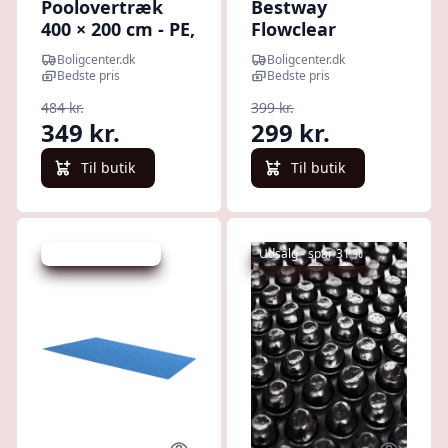
Poolovertræk
Bestway
400 × 200 cm - PE,
Flowclear
sort
poolovertræk
Boligcenter.dk
Boligcenter.dk
488 cm -
Bedste pris
Bedste pris
antracitgrå
484 kr.
399 kr.
349 kr.
299 kr.
Til butik
Til butik
Udsalg - spar 37 %
Udsalg - spar 31 %