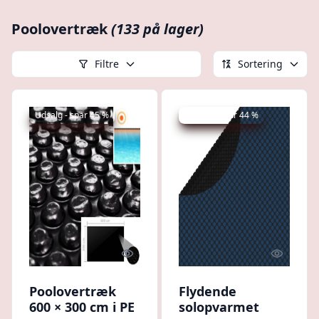
Poolovertræk
(133 på lager)
Filtre
Sortering
Udsalg - spar 45 %
Udsalg - spar 44 %
Quick look
Quick l
Poolovertræk
Flydende
600 × 300 cm i PE
solopvarmet