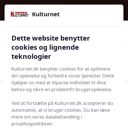
Kulturnet - Alt Det Gode I Livet | Din Kulturguide Siden
e menu
2016
Kulturnet
🌟🌟🌟🌟🌟
🌟
🚚
3.958 produktyper
Hurtig levering
Dette website benytter
🏷️
👍
97 kategorier
Kun godkendte butikker
cookies og lignende
teknologier
Men
Start søgning
Start søgning
Kulturnet.dk benytter cookies for at optimere
din oplevelse og forbedre vores tjenester. Dette
hjælper os med at tilpasse indholdet til dine
behov og sikre en problemfri brugeroplevelse.
Forside
Bolig og indretning
Terrasse og have
Poolovertræk
Ved at fortsætte på Kulturnet.dk accepterer du
Poolovertræk - 133 på
automatisk, at vi bruger cookies. Du kan læse
mere om vores databehandling i
lager
privatlivspolitikken.