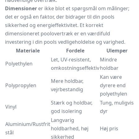
nødvendige overtræk.
Dimensioner
er ikke blot et spørgsmål om målinger;
det er også en faktor, der bidrager til din pools
sikkerhed og energieffektivitet. Et korrekt
dimensioneret poolovertræk er en værdifuld
investering i din pools vedligeholdelse og varighed.
Materiale
Fordele
Ulemper
Let, UV-resistent,
Mindre
Polyethylen
omkostningseffektiv
holdbar
Kan være
Mere holdbar,
Polypropylen
dyrere end
vejrbestandig
polyethylen
Stærk og holdbar,
Tung, muligvis
Vinyl
god isolering
dyr
Langvarig
Aluminium/Rustfrit
holdbarhed, høj
Høj pris
stål
sikkerhed