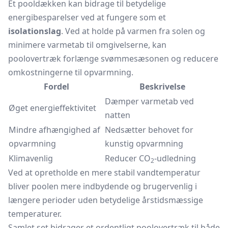
Et pooldækken kan bidrage til betydelige
energibesparelser ved at fungere som et
isolationslag
. Ved at holde på varmen fra solen og
minimere varmetab til omgivelserne, kan
poolovertræk forlænge svømmesæsonen og reducere
omkostningerne til opvarmning.
Fordel
Beskrivelse
Dæmper varmetab ved
Øget energieffektivitet
natten
Mindre afhængighed af
Nedsætter behovet for
opvarmning
kunstig opvarmning
Klimavenlig
Reducer CO
-udledning
2
Ved at opretholde en mere stabil vandtemperatur
bliver poolen mere indbydende og brugervenlig i
længere perioder uden betydelige årstidsmæssige
temperaturer.
Samlet set bidrager et ordentligt poolovertræk til både