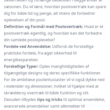
sikkerheden og forlænge badetiden i begge ender af
sæsonen. Du vil lære, hvordan poolovertræk kan spare
dig for både tid og penge, alt imens de forbedrer
oplevelsen af din pool.
Definition og Formål med Poolovertræk:
Hvad er et
poolovertræk egentlig, og hvordan kan det forbedre
din samlede pooloplevelse?
Fordele ved Anvendelse:
Udforsk de forskellige
praktiske fordele, fra øget sikkerhed til
energibesparelser.
Forskellige Typer:
Oplev mangfoldigheden af
tilgængelige designs og deres specifikke funktioner.
For de ambitiøse poolentusiaster vil vi også dykke ned
i
materialer
og
dimensioner
, hvilket vil hjælpe med at
skræddersy overtræk til både funktion og stil.
Desuden tilbydes
tips og tricks
til optimal anvendelse,
avancerede anvendelser samt
alternativer
til