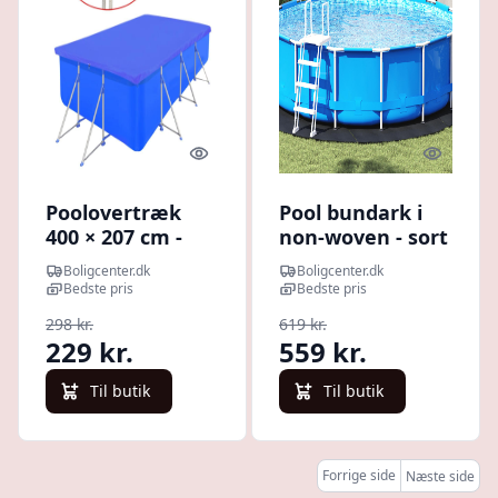
Quick look
Quick l
Poolovertræk
Pool bundark i
400 × 207 cm -
non-woven - sort
rektangulært PE
Ø 366 cm
Boligcenter.dk
Boligcenter.dk
90 g/m²,
Bedste pris
Bedste pris
mørkeblå
298 kr.
619 kr.
229 kr.
559 kr.
Til butik
Til butik
Forrige side
Næste side