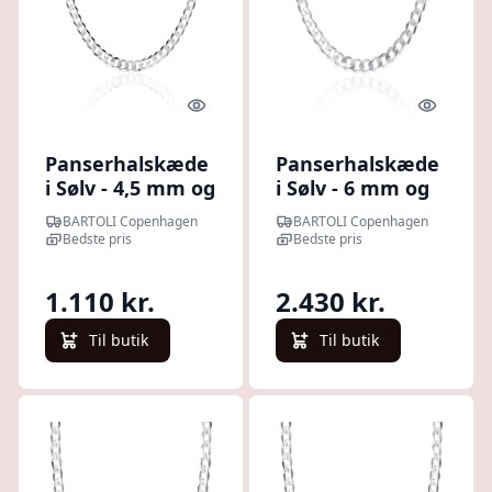
Quick look
Quick l
Panserhalskæde
Panserhalskæde
i Sølv - 4,5 mm og
i Sølv - 6 mm og
50 cm
60 cm
BARTOLI Copenhagen
BARTOLI Copenhagen
Bedste pris
Bedste pris
1.110 kr.
2.430 kr.
Til butik
Til butik