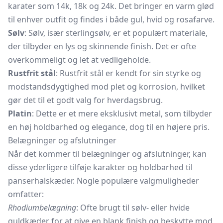
karater som 14k, 18k og 24k. Det bringer en varm glød
til enhver outfit og findes i både gul, hvid og rosafarve.
Sølv
: Sølv, især sterlingsølv, er et populært materiale,
der tilbyder en lys og skinnende finish. Det er ofte
overkommeligt og let at vedligeholde.
Rustfrit stål
: Rustfrit stål er kendt for sin styrke og
modstandsdygtighed mod plet og korrosion, hvilket
gør det til et godt valg for hverdagsbrug.
Platin
: Dette er et mere eksklusivt metal, som tilbyder
en høj holdbarhed og elegance, dog til en højere pris.
Belægninger og afslutninger
Når det kommer til belægninger og afslutninger, kan
disse yderligere tilføje karakter og holdbarhed til
panserhalskæder. Nogle populære valgmuligheder
omfatter:
Rhodiumbelægning
: Ofte brugt til sølv- eller hvide
guldkæder for at give en blank finish og beskytte mod