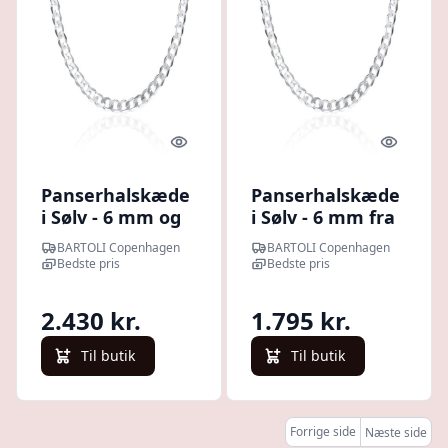
Quick look
Quick l
Panserhalskæde
Panserhalskæde
i Sølv - 6 mm og
i Sølv - 6 mm fra
55 cm
45 cm
BARTOLI Copenhagen
BARTOLI Copenhagen
Bedste pris
Bedste pris
2.430 kr.
1.795 kr.
Til butik
Til butik
Forrige side
Næste side