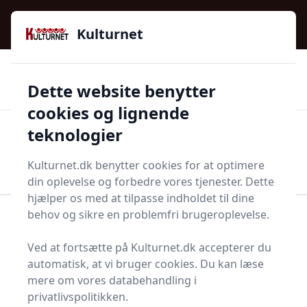
Kulturnet - Alt Det Gode I Livet | Din Kulturguide Siden
e menu
2016
Kulturnet
🌟🌟🌟🌟🌟
🌟
🚚
3.958 produktyper
Hurtig levering
Dette website benytter
🏷️
👍
97 kategorier
Kun godkendte butikker
cookies og lignende
teknologier
Men
Start søgning
Start søgning
Kulturnet.dk benytter cookies for at optimere
din oplevelse og forbedre vores tjenester. Dette
hjælper os med at tilpasse indholdet til dine
behov og sikre en problemfri brugeroplevelse.
Forside
Smykker
Halskæder
Panserhalskæde
Ved at fortsætte på Kulturnet.dk accepterer du
Panserhalskæder - 22
automatisk, at vi bruger cookies. Du kan læse
på lager
mere om vores databehandling i
privatlivspolitikken.