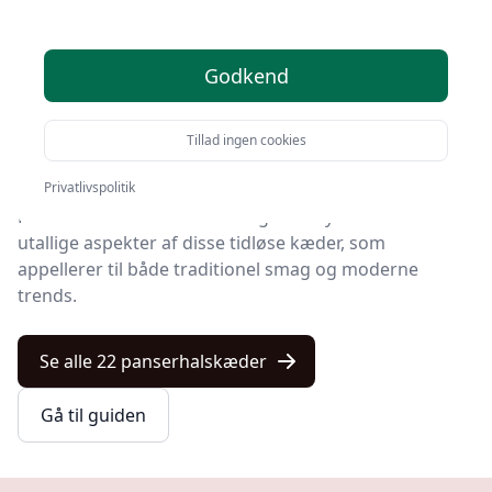
Velkommen til en fascinerende rejse ind i
panserhalskædernes verden.
Godkend
Disse smukke, robuste smykker har i mange år været
et fast element i både herrers og damers
Tillad ingen cookies
smykkekollektioner.
Privatlivspolitik
På kulturnet.dk inviterer vi dig til at dykke ned i de
utallige aspekter af disse tidløse kæder, som
appellerer til både traditionel smag og moderne
trends.
Se alle 22 panserhalskæder
Gå til guiden