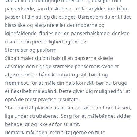
Ved at vælge det rigtige materiale og design til din
panserkæde, kan du skabe et unikt smykke, der både
passer til din stil og dit budget. Uanset om du er til det
klassiske og elegante eller det moderne og
iøjnefaldende, findes der en panserhalskæde, der kan
matche din personlighed og behov.
Størrelser og pasform
Sådan måler du din hals til en panserhalskæde
At vælge den rigtige størrelse panserhalskæde er
afgørende for både komfort og stil. Først og
fremmest, for at måle din hals korrekt, bør du bruge
et fleksibelt målebånd. Dette giver dig mulighed for at
opnå de mest præcise resultater.
Start med at placere målebåndet tæt rundt om halsen,
lige under strubebenet. Sørg for, at målebåndet sidder
behageligt og ikke er for stramt.
Bemærk målingen, men tilføj gerne en til to