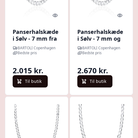
Quick look
Quick l
Panserhalskæde
Panserhalskæde
i Sølv - 7 mm fra
i Sølv - 7 mm og
45 cm
60 cm
BARTOLI Copenhagen
BARTOLI Copenhagen
Bedste pris
Bedste pris
2.015 kr.
2.670 kr.
Til butik
Til butik