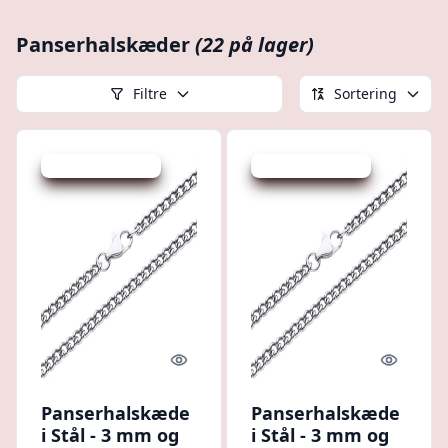
Panserhalskæder
(22 på lager)
Filtre
Sortering
Udsalg - spar 20 %
Udsalg - spar 22 %
Quick look
Quick l
Panserhalskæde
Panserhalskæde
i Stål - 3 mm og
i Stål - 3 mm og