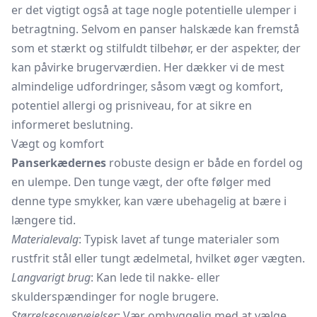
er det vigtigt også at tage nogle potentielle ulemper i
betragtning. Selvom en panser halskæde kan fremstå
som et stærkt og stilfuldt tilbehør, er der aspekter, der
kan påvirke brugerværdien. Her dækker vi de mest
almindelige udfordringer, såsom vægt og komfort,
potentiel allergi og prisniveau, for at sikre en
informeret beslutning.
Vægt og komfort
Panserkædernes
robuste design er både en fordel og
en ulempe. Den tunge vægt, der ofte følger med
denne type smykker, kan være ubehagelig at bære i
længere tid.
Materialevalg
: Typisk lavet af tunge materialer som
rustfrit stål eller tungt ædelmetal, hvilket øger vægten.
Langvarigt brug
: Kan lede til nakke- eller
skulderspændinger for nogle brugere.
Størrelsesovervejelser
: Vær omhyggelig med at vælge