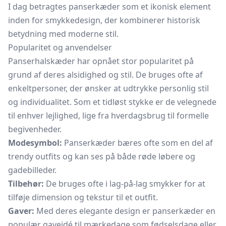
I dag betragtes panserkæder som et ikonisk element
inden for smykkedesign, der kombinerer historisk
betydning med moderne stil.
Popularitet og anvendelser
Panserhalskæder har opnået stor popularitet på
grund af deres alsidighed og stil. De bruges ofte af
enkeltpersoner, der ønsker at udtrykke personlig stil
og individualitet. Som et tidløst stykke er de velegnede
til enhver lejlighed, lige fra hverdagsbrug til formelle
begivenheder.
Modesymbol:
Panserkæder bæres ofte som en del af
trendy outfits og kan ses på både røde løbere og
gadebilleder.
Tilbehør:
De bruges ofte i lag-på-lag smykker for at
tilføje dimension og tekstur til et outfit.
Gaver:
Med deres elegante design er panserkæder en
populær gaveidé til mærkedage som fødselsdage eller