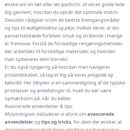
ønske om en tæt eller løs pasform, vil vores guide lede
dig gennem, hvordan du opnår det optimale match.
Desuden rådgiver vi om de bedste fremgangsmåder
og tips til
vedligeholdelse og pleje
, hvilket sikrer, at din
panserhalskæde forbliver smuk og strålende i mange
år fremover. Forstå de forskellige rengøringsmetoder,
der anbefales til forskellige materialer, og hvordan
man opbevarer dem korrekt.
Er du også nysgerrig på hvordan man navigerer
prislandskabet, så tag et kig på vores
prisguide og
købsråd
. Her tilbyder vi en sammenligning af de typiske
prisklasser og anbefalinger til, hvad du bør være
opmærksom på, når du køber.
Avancerede anvendelser & tips
Afslutningsvis inkluderer vi afsnit om
avancerede
anvendelser
og
tips og tricks
, for dem der ønsker at
eksperimentere med deres smykker og forsøge nye