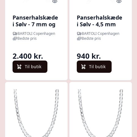
Quick look
Quick l
Panserhalskæde
Panserhalskæde
i Sølv - 7 mm og
i Sølv - 4,5 mm
55 cm
fra 45 cm
BARTOLI Copenhagen
BARTOLI Copenhagen
Bedste pris
Bedste pris
2.400 kr.
940 kr.
Til butik
Til butik