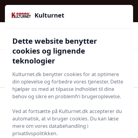
Kulturnet - Alt Det Gode I Livet | Din Kulturguide Siden
e menu
2016
Kulturnet
🌟🌟🌟🌟🌟
🌟
🚚
3.958 produktyper
Hurtig levering
Dette website benytter
🏷️
👍
97 kategorier
Kun godkendte butikker
cookies og lignende
teknologier
Men
Start søgning
Start søgning
Kulturnet.dk benytter cookies for at optimere
din oplevelse og forbedre vores tjenester. Dette
hjælper os med at tilpasse indholdet til dine
behov og sikre en problemfri brugeroplevelse.
Forside
Smykker
Øreringe og piercinger
Ørekæde
Ved at fortsætte på Kulturnet.dk accepterer du
Bedste ørekæder og
automatisk, at vi bruger cookies. Du kan læse
mere om vores databehandling i
tilbud - top 20
privatlivspolitikken.