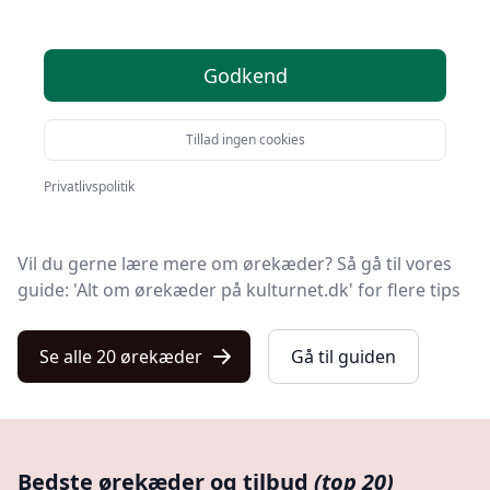
Søger du efter de bedste ørekæder? På Kulturnet har
Godkend
vi udvalgt de 20 mest populære produkter, så du nemt
kan træffe et godt valg.
Tillad ingen cookies
Blandt de 20 udvalgte produkter finder du både
skarpe tilbud, ørekæde med gratis fragt og modeller i
Privatlivspolitik
topkvalitet.
Vil du gerne lære mere om ørekæder? Så gå til vores
guide: 'Alt om ørekæder på kulturnet.dk' for flere tips
Se alle 20 ørekæder
Gå til guiden
Bedste ørekæder og tilbud
(top 20)