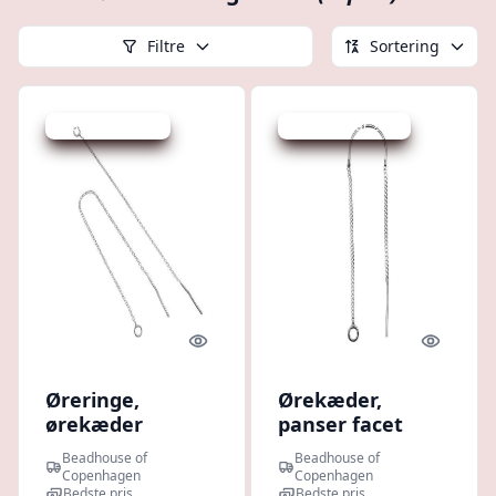
Filtre
Sortering
Udsalg - spar 1 %
Udsalg - spar 25 %
Quick look
Quick l
Øreringe,
Ørekæder,
ørekæder
panser facet
ankerkæde,
krog og loddet
Beadhouse of
Beadhouse of
sterlingsølv,
øsken,
Copenhagen
Copenhagen
Bedste pris
Bedste pris