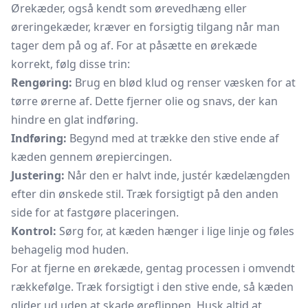
Ørekæder, også kendt som
ørevedhæng
eller
øreringekæder, kræver en forsigtig tilgang når man
tager dem på og af. For at påsætte en ørekæde
korrekt, følg disse trin:
Rengøring:
Brug en blød klud og renser væsken for at
tørre ørerne af. Dette fjerner olie og snavs, der kan
hindre en glat indføring.
Indføring:
Begynd med at trække den stive ende af
kæden gennem ørepiercingen.
Justering:
Når den er halvt inde, justér kædelængden
efter din ønskede stil. Træk forsigtigt på den anden
side for at fastgøre placeringen.
Kontrol:
Sørg for, at kæden hænger i lige linje og føles
behagelig mod huden.
For at fjerne en ørekæde, gentag processen i omvendt
rækkefølge. Træk forsigtigt i den stive ende, så kæden
glider ud uden at skade øreflippen. Husk altid at