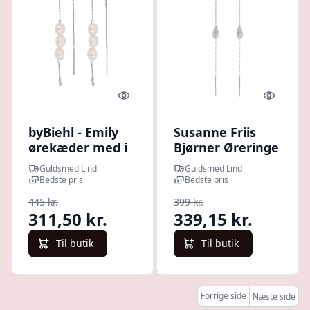
Quick look
Quick l
byBiehl - Emily
Susanne Friis
ørekæder med i
Bjørner Øreringe
sølv med perler -
- Sølv ørekæde
Guldsmed Lind
Guldsmed Lind
4-4702wp-r
med dråbe
Bedste pris
Bedste pris
formet lyserød
445 kr.
399 kr.
krystal - 5560-1-
311,50 kr.
339,15 kr.
112
Til butik
Til butik
Forrige side
Næste side