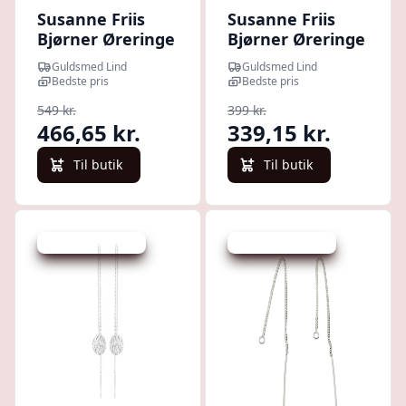
Susanne Friis
Susanne Friis
Bjørner Øreringe
Bjørner Øreringe
- SFB - Forgyldt
- SFB - Sølv
Guldsmed Lind
Guldsmed Lind
sølv ørekæde
ørekæder med
Bedste pris
Bedste pris
med perle - 5334-
blå dråbe krystal
549 kr.
399 kr.
2
- 5560-1-174
466,65 kr.
339,15 kr.
Til butik
Til butik
Udsalg - spar 15 %
Udsalg - spar 23 %