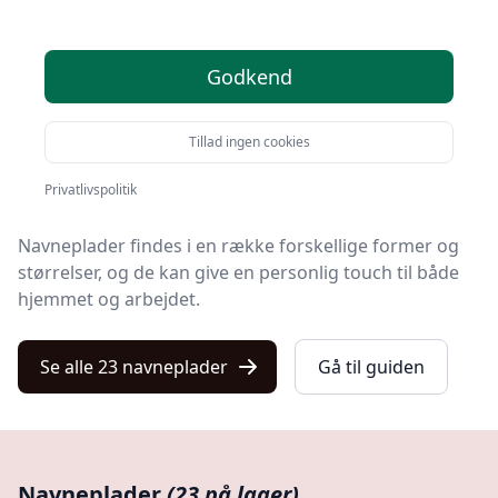
Velkommen til Kulturnet.dk's ultimative guide til
navneplader.
Godkend
I denne omfattende guide vil vi tage dig igennem alt,
hvad du behøver at vide om navneplader, fra den
Tillad ingen cookies
grundlæggende forståelse af, hvad de er, til
avancerede anvendelser i hverdagen.
Privatlivspolitik
Navneplader findes i en række forskellige former og
størrelser, og de kan give en personlig touch til både
hjemmet og arbejdet.
Se alle 23 navneplader
Gå til guiden
Navneplader
(23 på lager)