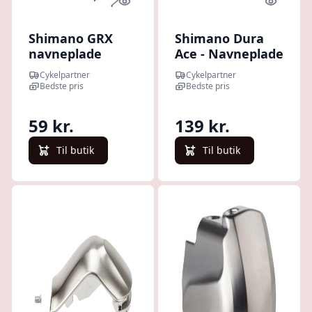
Quick look
Quick l
Shimano GRX
Shimano Dura
navneplade
Ace - Navneplade
venstre og skrue
og skrue - Til
Cykelpartner
Cykelpartner
til skiftegreb
højre STI-greb -
Bedste pris
Bedste pris
model ST-RX610
ST-R9100
59 kr.
139 kr.
Til butik
Til butik