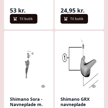
R7000 Sort
Cykelreservedele
53 kr.
24,95 kr.
Til butik
Til butik
Quick look
Quick l
Shimano Sora -
Shimano GRX
Navneplade m.
navneplade