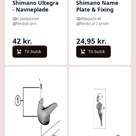
Shimano Ultegra
Shimano Name
- Navneplade
Plate & Fixing
højre for STI greb
Screw R.h. St-
Cykelpartner
Bikepack.dk
- ST-6800
4700 -
Bedste pris
Bedst af 2 priser
Cykelreservedele
42 kr.
24,95 kr.
Til butik
Til butik