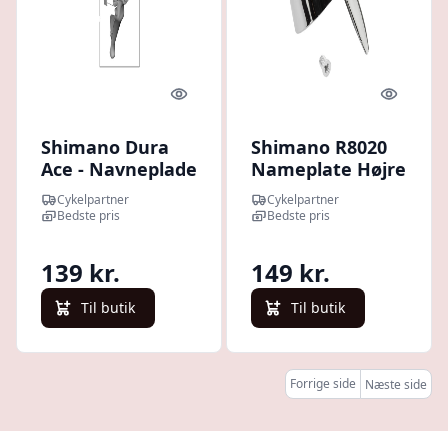
Quick look
Quick l
Shimano Dura
Shimano R8020
Ace - Navneplade
Nameplate Højre
og skrue - Til
Cykelpartner
Cykelpartner
venstre STI-greb
Bedste pris
Bedste pris
- ST-R9100
139 kr.
149 kr.
Til butik
Til butik
Forrige side
Næste side