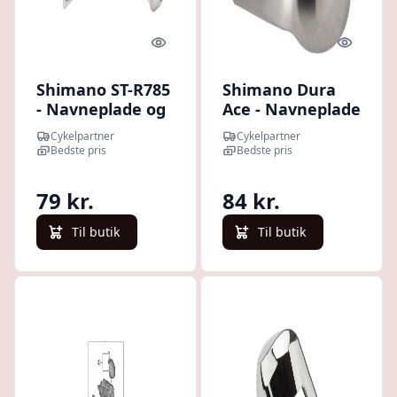
Quick look
Quick l
Shimano ST-R785
Shimano Dura
- Navneplade og
Ace - Navneplade
skrue til venstre
højre for STI greb
Cykelpartner
Cykelpartner
skiftegreb
- ST-9000
Bedste pris
Bedste pris
79 kr.
84 kr.
Til butik
Til butik