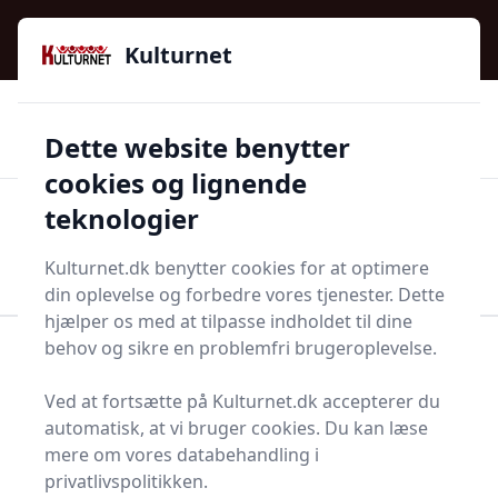
Kulturnet - Alt Det Gode I Livet | Din Kulturguide Siden
e menu
2016
Kulturnet
🌟🌟🌟🌟🌟
🌟
🚚
3.958 produktyper
Hurtig levering
Dette website benytter
🏷️
👍
97 kategorier
Kun godkendte butikker
cookies og lignende
teknologier
Men
Start søgning
Start søgning
Kulturnet.dk benytter cookies for at optimere
din oplevelse og forbedre vores tjenester. Dette
hjælper os med at tilpasse indholdet til dine
behov og sikre en problemfri brugeroplevelse.
Forside
Bolig og indretning
Kontor
Navneplade
Ved at fortsætte på Kulturnet.dk accepterer du
Navneplader - 23 på
automatisk, at vi bruger cookies. Du kan læse
lager
mere om vores databehandling i
privatlivspolitikken.