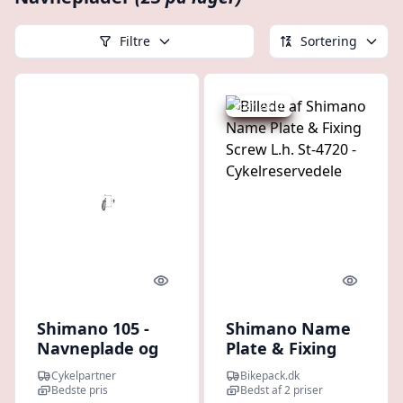
Filtre
Sortering
Spar 24 kr.
Quick look
Quick l
Shimano 105 -
Shimano Name
Navneplade og
Plate & Fixing
skrue - Til højre
Screw L.h. St-
Cykelpartner
Bikepack.dk
STI-greb - ST-
4720 -
Bedste pris
Bedst af 2 priser