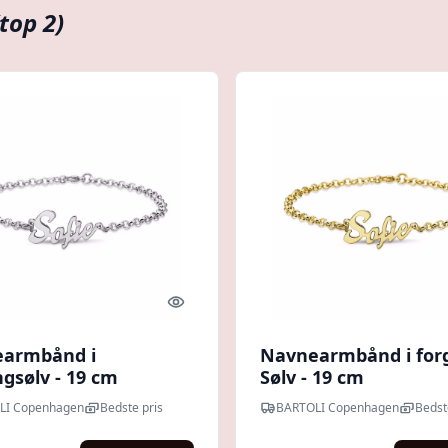
(top 2)
Quick look
armbånd i
Navnearmbånd i forg
ngsølv - 19 cm
Sølv - 19 cm
LI Copenhagen
Bedste pris
BARTOLI Copenhagen
Bedst