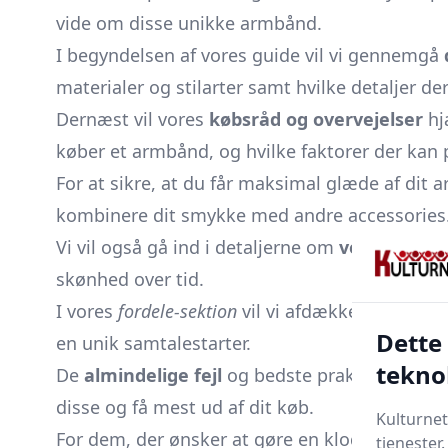
vide om disse unikke armbånd.
I begyndelsen af vores guide vil vi gennemgå
materialer og stilarter samt hvilke detaljer de
Dernæst vil vores
købsråd og overvejelser
hjæ
køber et armbånd, og hvilke faktorer der kan 
For at sikre, at du får maksimal glæde af dit a
kombinere dit smykke med andre accessories
Vi vil også gå ind i detaljerne om
vedligeholde
skønhed over tid.
I vores
fordele-sektion
vil vi afdække de mange 
Dette
en unik samtalestarter.
tekno
De
almindelige fejl
og bedste praksis vil udd
disse og få mest ud af dit køb.
Kulturnet
For dem, der ønsker at gøre en klog investerin
tjenester