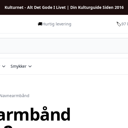
Kulturnet - Alt Det Gode I Livet | Din Kulturguide Siden 2016
🚚
🏷️
Hurtig levering
97 
r
Smykker
Navnearmbånd
earmbånd