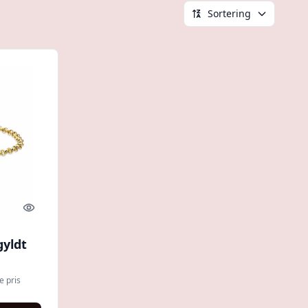
Sortering
Quick look
yldt
e pris