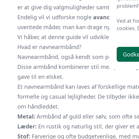
problemfr
er at give dig valgmuligheder samt en forståe
Endelig vil vi udforske nogle
avancerede anv
Ved at fo
uventede måder, man kan drage nytte af disse
cookies. 
Vi håber, at denne guide vil udvikle din forstå
Hvad er navnearmbånd?
Godk
Navnearmbånd, også kendt som personaliserede
Disse armbånd kombinerer stil med personlig
gave til en elsket.
Et navnearmbånd kan laves af forskellige mater
formelle og casual lejligheder. De tilbyder i
om håndleddet.
Metal:
Armbånd af guld eller sølv, som ofte s
Læder:
En rustik og naturlig stil, der giver et 
Stof:
Farverige og ofte budgetvenlige, med mu