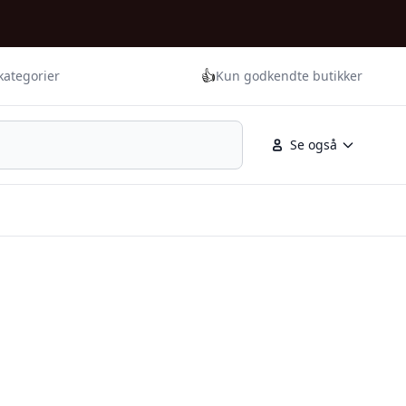
👍
kategorier
Kun godkendte butikker
Se også