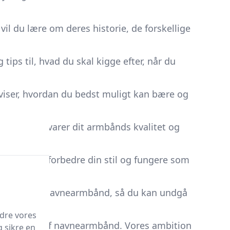
il du lære om deres historie, de forskellige
tips til, hvad du skal kigge efter, når du
 viser, hvordan du bedst muligt kan bære og
ytter og bevarer dit armbånds kvalitet og
an det kan forbedre din stil og fungere som
r og bruger navnearmbånd, så du kan undgå
edre vores
er, verden af navnearmbånd. Vores ambition
g sikre en