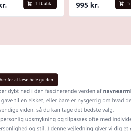
kr.
995 kr.
Til butik
Ti
 her for at læse hele guiden
er dybt ned i den fascinerende verden af
navnearm
gave til en elsket, eller bare er nysgerrig om hvad de 
dvendige viden, så du kan tage det bedste valg.
ersonlig udsmykning og tilpasses ofte med individer
rsonlighed og stil. I denne vejledning giver vi dig et