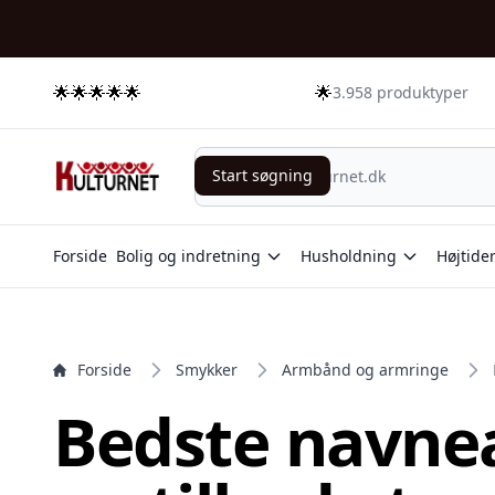
e menu
🌟🌟🌟🌟🌟
🌟
3.958 produktyper
Start søgning
Start søgning
Forside
Bolig og indretning
Husholdning
Højtide
Forside
Smykker
Armbånd og armringe
Bedste navn