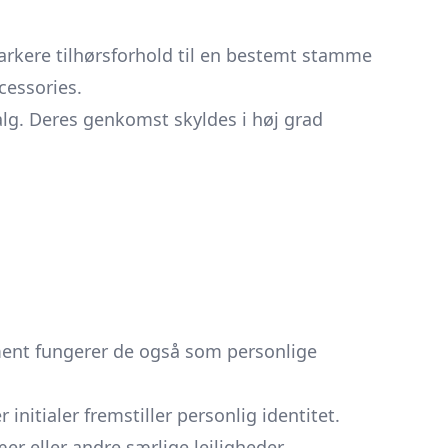
arkere tilhørsforhold til en bestemt stamme
ccessories.
lg. Deres genkomst skyldes i høj grad
ment fungerer de også som personlige
nitialer fremstiller personlig identitet.
r eller andre særlige lejligheder.