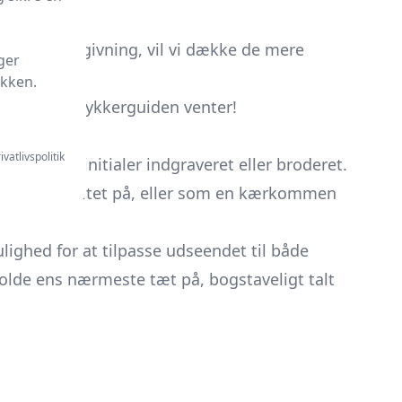
 unik gavegivning, vil vi dække de mere
ger
ikken.
 din rejse? Dykkerguiden venter!
ivatlivspolitik
e eller initialer indgraveret eller broderet.
e ens identitet på, eller som en kærkommen
lighed for at tilpasse udseendet til både
holde ens nærmeste tæt på, bogstaveligt talt