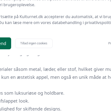
i brugeroplevelse.
lse af, hvor du får mest værdi for pengene.
endelser
af navnearmbånd. Fra personlig branding til
rtsætte på Kulturnet.dk accepterer du automatisk, at vi bru
 smykker.
Du kan læse mere om vores databehandling i privatlivspolit
else og kærlighed til navnearmbånd. Klar til at starte
end
Tillad ingen cookies
Pr
 armbånd, er smykker designet med individuelle navn
 betydning og fungerer ofte som en måde at fremvis
ialer såsom metal, læder, eller stof, hvilket giver mu
kke kun en æstetisk appel, men også en unik måde at 
es som luksuriøse og holdbare.
afslappet look.
lighed for skiftende designs.