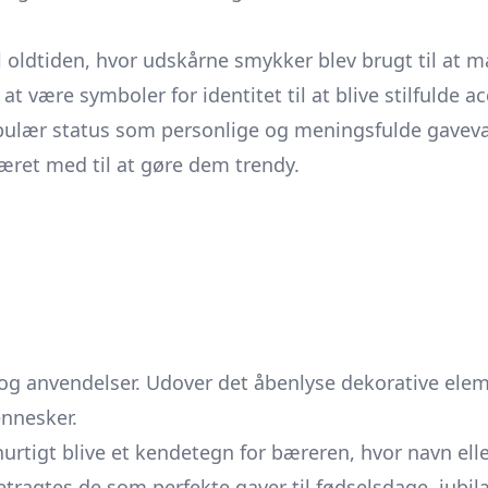
 oldtiden, hvor udskårne smykker blev brugt til at m
 at være symboler for identitet til at blive stilfulde a
pulær status som personlige og meningsfulde gaveva
æret med til at gøre dem trendy.
g anvendelser. Udover det åbenlyse dekorative ele
nnesker.
igt blive et kendetegn for bæreren, hvor navn eller i
ragtes de som perfekte gaver til fødselsdage, jubilæe