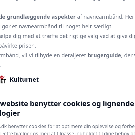
de grundlæggende aspekter
af navnearmbånd. Her v
r gør et navnearmbånd til noget helt særligt.
lpe dig med at træffe det rigtige valg ved at give dig 
påvirke prisen.
rmbånd, vil vi tilbyde en detaljeret
brugerguide
, der
.
lse og pleje
, hvor du lærer, hvordan man bedst besk
Kulturnet
fordele ved at eje et navnearmbånd, inklusive hvord
 website benytter cookies og lignende
logier
anne dig om de hyppigste faldgruber, når man købe
.dk benytter cookies for at optimere din oplevelse og forb
g, vi tilbyder en
prissammenligning
samt alternativ
. Dette hjælper os med at tilpasse indholdet til dine behov o