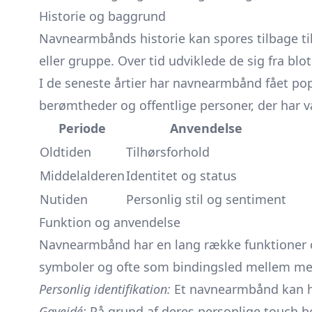
Historie og baggrund
Navnearmbånds historie kan spores tilbage til
eller gruppe. Over tid udviklede de sig fra blot
I de seneste årtier har navnearmbånd fået po
berømtheder og offentlige personer, der har v
Periode
Anvendelse
Oldtiden
Tilhørsforhold
Middelalderen
Identitet og status
Nutiden
Personlig stil og sentiment
Funktion og anvendelse
Navnearmbånd har en lang række funktioner o
symboler og ofte som bindingsled mellem me
Personlig identifikation:
Et navnearmbånd kan hurt
Gaveidé:
På grund af deres personlige touch bet