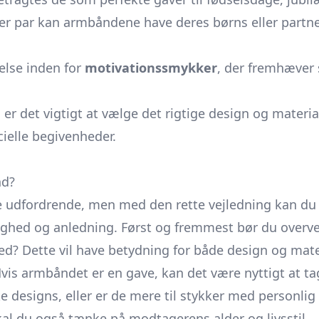
er par kan armbåndene have deres børns eller partne
lse inden for
motivationssmykker
, der fremhæver s
r det vigtigt at vælge det rigtige design og materia
cielle begivenheder.
nd?
udfordrende, men med den rette vejledning kan du f
ghed og anledning. Først og fremmest bør du overveje
nhed? Dette vil have betydning for både design og mate
vis armbåndet er en gave, kan det være nyttigt at t
 designs, eller er de mere til stykker med personlig
kal du også tænke på modtagerens alder og livsstil.