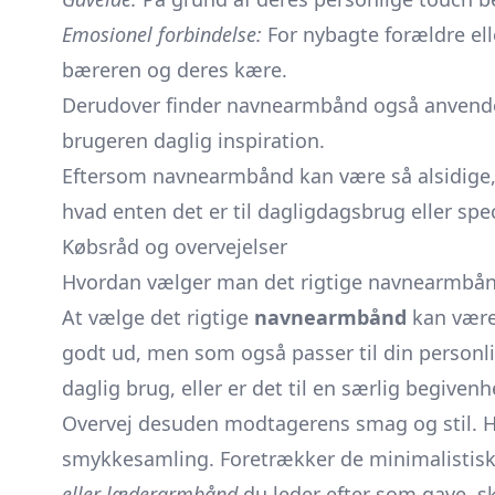
Emosionel forbindelse:
For nybagte forældre ell
bæreren og deres kære.
Derudover finder navnearmbånd også anvende
brugeren daglig inspiration.
Eftersom navnearmbånd kan være så alsidige, e
hvad enten det er til dagligdagsbrug eller spe
Købsråd og overvejelser
Hvordan vælger man det rigtige navnearmbå
At vælge det rigtige
navnearmbånd
kan være 
godt ud, men som også passer til din personli
daglig brug, eller er det til en særlig begive
Overvej desuden modtagerens smag og stil. H
smykkesamling. Foretrækker de minimalistiske
eller læderarmbånd
du leder efter som gave, s