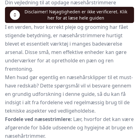
Din vejledning til at opdage næsehårstrimmere
Disclaimer! Nøjagtigheden er ikke verificeret. Klik
her for at læse hele guiden
I en verden, hvor korrekt pleje og grooming har fået
stigende betydning, er næsehårstrimmere hurtigt
blevet et essentielt værktøj i manges badeværelse
arsenal. Disse små, men effektive enheder kan gøre
underværker for at opretholde en pæn og ren
fremtoning.
Men hvad gør egentlig en næsehårsklipper til et must-
have redskab? Dette spørgsmål vil vi besvare gennem
en grundig udforskning i denne guide, så du kan få
indsigt i alt fra fordelene ved regelmæssig brug til de
tekniske aspekter ved vedligeholdelse.
Fordele ved næsestrimlere:
Lær, hvorfor det kan være
afgørende for både udseende og hygiejne at bruge en
næsehårtrimmer.