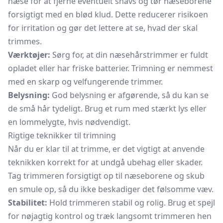
næse for at fjerne eventuelt snavs og tør næseborene
forsigtigt med en blød klud. Dette reducerer risikoen
for irritation og gør det lettere at se, hvad der skal
trimmes.
Værktøjer:
Sørg for, at din næsehårstrimmer er fuldt
opladet eller har friske batterier. Trimning er nemmest
med en skarp og velfungerende trimmer.
Belysning:
God belysning er afgørende, så du kan se
de små hår tydeligt. Brug et rum med stærkt lys eller
en lommelygte, hvis nødvendigt.
Rigtige teknikker til trimning
Når du er klar til at trimme, er det vigtigt at anvende
teknikken korrekt for at undgå ubehag eller skader.
Tag trimmeren forsigtigt op til næseborene og skub
en smule op, så du ikke beskadiger det følsomme væv.
Stabilitet:
Hold trimmeren stabil og rolig. Brug et spejl
for nøjagtig kontrol og træk langsomt trimmeren hen