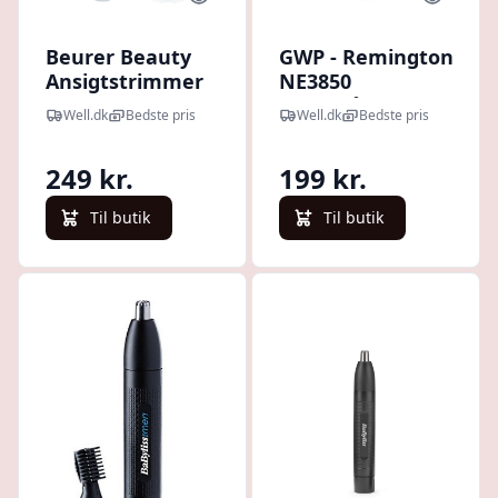
Beurer Beauty
GWP - Remington
Ansigtstrimmer
NE3850
HL 16 Hvid (1 stk)
Næsehårstrimmer
Well.dk
Bedste pris
Well.dk
Bedste pris
249 kr.
199 kr.
Til butik
Til butik