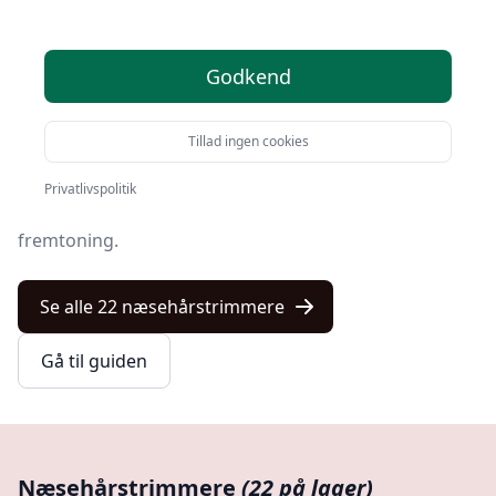
I en verden, hvor korrekt pleje og grooming har fået
Godkend
stigende betydning, er næsehårstrimmere hurtigt
blevet et essentielt værktøj i manges badeværelse
arsenal.
Tillad ingen cookies
Disse små, men effektive enheder kan gøre
Privatlivspolitik
underværker for at opretholde en pæn og ren
fremtoning.
Se alle 22 næsehårstrimmere
Gå til guiden
Næsehårstrimmere
(22 på lager)