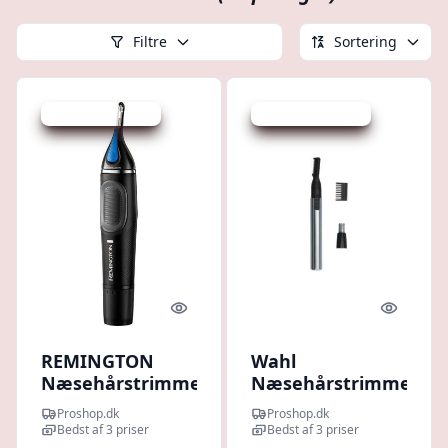
Filtre
Sortering
Udsalg - spar 19 %
Udsalg - spar 16 %
Quick look
Quick l
REMINGTON
Wahl
Næsehårstrimmer
Næsehårstrimmer
NE3870 Nano
Micro Groomsman
Proshop.dk
Proshop.dk
Series
5640-616
Bedst af 3 priser
Bedst af 3 priser