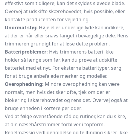
effektivt som tidligere, kan det skyldes sløvede blade.
Overvej at udskifte skærehovedet, hvis possible, eller
kontakte producenten for vejledning.
Unormal støj:
Høje eller underlige lyde kan indikere,
at der er hår eller snavs fanget i bevægelige dele. Rens
trimmeren grundigt for at løse dette problem.
Batteriproblemer:
Hvis trimmerens batteri ikke
holder så længe som før, kan du prøve at udskifte
batteriet med et nyt. For eksterne batterityper, sørg
for at bruge anbefalede mærker og modeller.
Overophedning:
Mindre overophedning kan være
normalt, men hvis det sker ofte, tjek om der er
blokering i skærehovedet og rens det. Overvej også at
bruge enheden i kortere perioder.
Ved at følge ovenstående råd og rutiner, kan du sikre,
at din næsehårstrimmer forbliver i topform.
Regelmæssig vedligeholdelse og fejlfinding sikrer ikke