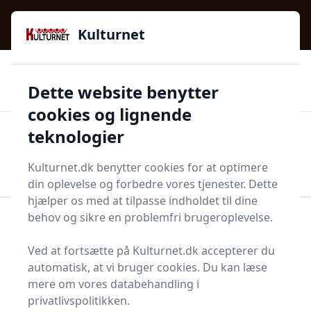
Kulturnet - Alt Det Gode I Livet | Din Kulturguide Siden
e menu
2016
Kulturnet
🌟🌟🌟🌟🌟
🌟
🚚
3.958 produktyper
Hurtig levering
Dette website benytter
🏷️
👍
97 kategorier
Kun godkendte butikker
cookies og lignende
teknologier
Men
Start søgning
Start søgning
Kulturnet.dk benytter cookies for at optimere
din oplevelse og forbedre vores tjenester. Dette
hjælper os med at tilpasse indholdet til dine
behov og sikre en problemfri brugeroplevelse.
Forside
Husholdning
Sæbe og shampoo
Næsehårstrimmer
Ved at fortsætte på Kulturnet.dk accepterer du
Næsehårstrimmere - 22
automatisk, at vi bruger cookies. Du kan læse
mere om vores databehandling i
på lager
privatlivspolitikken.