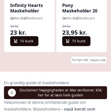
Infinity Hearts
Pony
Maskeholder
Maskeholder 20
20cm til pindenr.
cm
Rito.dk
Bedste pris
Rito.dk
Bedste pris
4-5mm - 1 stk
34 kr.
34 kr.
23 kr.
23,95 kr.
Til butik
Til butik
Forrige side
Næste side
En grundig guide til maskeholdere
Disclaimer! Nøjagtigheden er ikke verificeret. Klik
her for at læse hele guiden
Velkommen til denne omfattende guide om
maskeholdere. Maskeholdere
– også kendt som