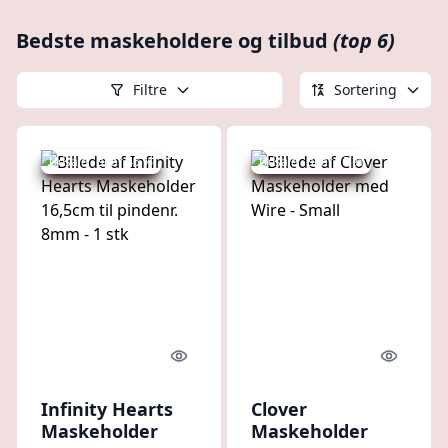
Bedste maskeholdere og tilbud
(top 6)
Filtre
Sortering
Udsalg - spar 45 %
Udsalg - spar 15 %
Quick look
Quick l
Infinity Hearts
Clover
Maskeholder
Maskeholder