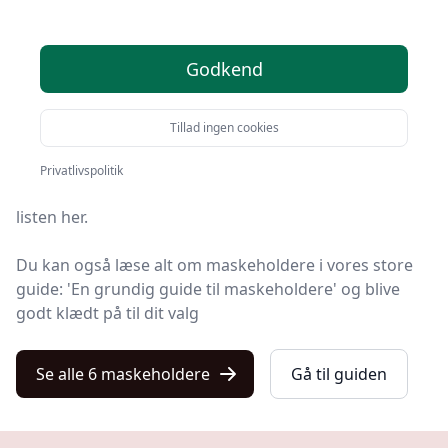
Kulturnet er stedet at finde maskeholdere. Vi har
Godkend
samlet 6 top-produkter, så du hurtigt kan vælge det
bedste.
Tillad ingen cookies
Leder du efter et godt maskeholder tilbud? Vil du have
gratis fragt? Eller har du allerede en bestemt model i
Privatlivspolitik
tankerne? Du finder det hele blandt de 6 produkter på
listen her.
Du kan også læse alt om maskeholdere i vores store
guide: 'En grundig guide til maskeholdere' og blive
godt klædt på til dit valg
Se alle 6 maskeholdere
Gå til guiden