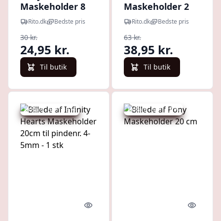
Maskeholder 8
Maskeholder 2
cm
stk. 13,30cm til
Rito.dk
Bedste pris
Rito.dk
Bedste pris
pindenr. 3,75-
30 kr.
63 kr.
8,00mm
24,95 kr.
38,95 kr.
Til butik
Til butik
Udsalg - spar 32 %
Udsalg - spar 29 %
Quick look
Quick l