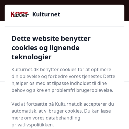
Kulturnet - Alt Det Gode I Livet | Din Kulturguide Siden
e menu
2016
Kulturnet
🌟🌟🌟🌟🌟
🌟
🚚
3.958 produktyper
Hurtig levering
Dette website benytter
🏷️
👍
97 kategorier
Kun godkendte butikker
cookies og lignende
teknologier
Men
Start søgning
Start søgning
Kulturnet.dk benytter cookies for at optimere
din oplevelse og forbedre vores tjenester. Dette
hjælper os med at tilpasse indholdet til dine
behov og sikre en problemfri brugeroplevelse.
Forside
Bolig og indretning
Køkken og spisestue
Maskeholder
Ved at fortsætte på Kulturnet.dk accepterer du
Bedste maskeholdere
automatisk, at vi bruger cookies. Du kan læse
mere om vores databehandling i
og tilbud - top 6
privatlivspolitikken.