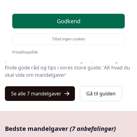
Velkommen til Kulturnet! Vi har gjort arbejdet for dig
og udvalgt 7 af de bedste mandelgaver på markedet.
Godkend
Uanset om du ønsker kvalitet, tilbud på mandelgaver,
en bestemt type eller fri levering, kan du finde det
Tillad ingen cookies
bedste valg blandt vores 7 udvalgte produkter her.
Privatlivspolitik
Hvis du vil vide mere om mandelgaver, kan du også
finde gode råd og tips i vores store guide: 'Alt hvad du
skal vide om mandelgaver'
Se alle 7 mandelgaver
Gå til guiden
Bedste mandelgaver
(7 anbefalinger)