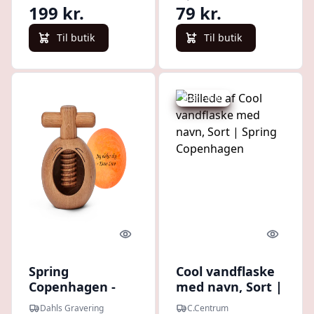
199 kr.
79 kr.
Til butik
Til butik
Spar -26 kr.
Quick look
Quick l
Spring
Cool vandflaske
Copenhagen -
med navn, Sort |
Crush
Spring
Dahls Gravering
C.Centrum