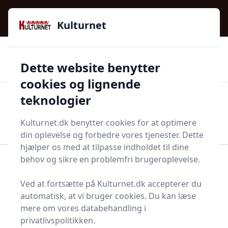
Kulturnet - Alt Det Gode I Livet | Din Kulturguide Siden
e menu
2016
Kulturnet
🌟🌟🌟🌟🌟
🌟
🚚
3.958 produktyper
Hurtig levering
Dette website benytter
🏷️
👍
97 kategorier
Kun godkendte butikker
cookies og lignende
teknologier
Men
Start søgning
Start søgning
Kulturnet.dk benytter cookies for at optimere
din oplevelse og forbedre vores tjenester. Dette
hjælper os med at tilpasse indholdet til dine
behov og sikre en problemfri brugeroplevelse.
Forside
Højtider
Mandelgave
Ved at fortsætte på Kulturnet.dk accepterer du
Bedste mandelgaver - 7
automatisk, at vi bruger cookies. Du kan læse
anbefalinger
mere om vores databehandling i
privatlivspolitikken.