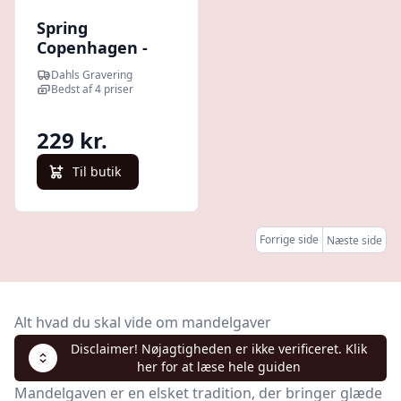
Spring
Copenhagen -
poppy
Dahls Gravering
Bedst af 4 priser
229 kr.
Til butik
Forrige side
Næste side
Alt hvad du skal vide om mandelgaver
Disclaimer! Nøjagtigheden er ikke verificeret. Klik
her for at læse hele guiden
Mandelgaven er en elsket tradition, der bringer glæde