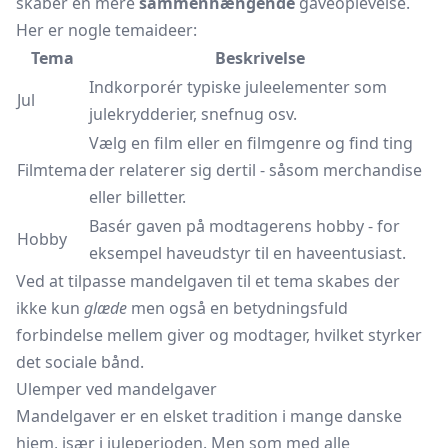
skaber en mere
sammenhængende
gaveoplevelse.
Her er nogle temaideer:
Tema
Beskrivelse
Indkorporér typiske juleelementer som
Jul
julekrydderier, snefnug osv.
Vælg en film eller en filmgenre og find ting
Filmtema
der relaterer sig dertil - såsom merchandise
eller billetter.
Basér gaven på modtagerens hobby - for
Hobby
eksempel haveudstyr til en haveentusiast.
Ved at tilpasse mandelgaven til et tema skabes der
ikke kun
glæde
men også en betydningsfuld
forbindelse mellem giver og modtager, hvilket styrker
det sociale bånd.
Ulemper ved mandelgaver
Mandelgaver er en elsket tradition i mange danske
hjem, især i juleperioden. Men som med alle