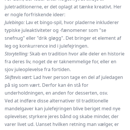
juletraditionerne, er det oplagt at tænke kreativt. Her
er nogle forfriskende ideer:
Julebingo:
Lav et bingo-spil, hvor pladerne inkluderer
typiske juleaktiviteter og -fænomener som "se
snefnug" eller "drik gløgg". Det bringer et element af
leg og konkurrence ind i julefejringen.
Storytelling:
Skab en tradition hvor alle deler en historie
fra deres liv, noget de er taknemmelige for, eller en
sjov juleoplevelse fra fortiden.
Skiftevis vært:
Lad hver person tage en del af juledagen
på sig som vært. Derfor kan én stå for
underholdningen, en anden for desserten, osv.
Ved at indføre disse alternativer til traditionelle
mandelgaver kan julefejringen blive beriget med nye
oplevelser, styrkere jeres bånd og skabe minder, der
varer livet ud. Uanset hvilken retning man vælger, er