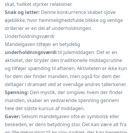
skat, hvilket styrker relationer.
Snak og latter:
Denne konkurrence skaber sjove
øjeblikke, hvor hemmelighedsfulde blikke og venlige
drillerier er en del af underholdningen.
Underholdningsværdi
Mandelgaven tilføjer en betydelig
underholdningsværdi
til julemiddagen. Det er en
aktivitet, der bryder den traditionelle middagsrutine
og tilføjer spænding til aftenen. Aktiviteten er ikke kun
for dem der finder mandlen, men også for dem der
deltager i dramaet ved at overvåge andres tallerkener.
Spenning:
Den mystik, der omgiver, hvem der finder
mandlen, skaber en vedvarende spenning gennem
hele det sidste kursus af middagen.
Gaver:
Selvom mandelgaven ofte er symbolsk eller
beskeden, er dens betydning stor. Det kan være alt fra
en lille dekoration til en sjov gadget, der kan begejstre