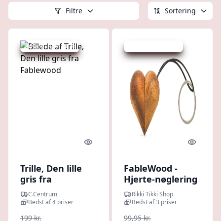
Filtre
Sortering
Udsalg - spar 18 %
Udsalg - spar 20 %
Quick look
Quick l
Trille, Den lille
FableWood -
gris fra
Hjerte-nøglering
Fablewood
C.Centrum
Rikki Tikki Shop
Bedst af 4 priser
Bedst af 3 priser
199 kr.
99,95 kr.