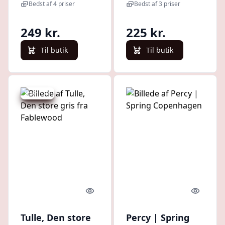
nøddeknækker
Copenhagen
Bedst af 4 priser
Bedst af 3 priser
249 kr.
225 kr.
Til butik
Til butik
Spar 1 kr.
Quick look
Quick l
Tulle, Den store
Percy | Spring