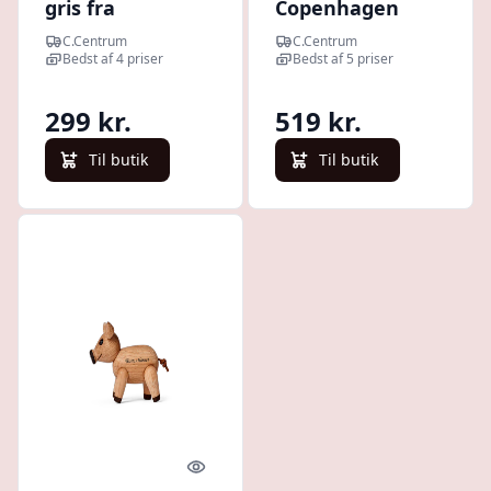
gris fra
Copenhagen
Fablewood
C.Centrum
C.Centrum
Bedst af 4 priser
Bedst af 5 priser
299 kr.
519 kr.
Til butik
Til butik
Quick look