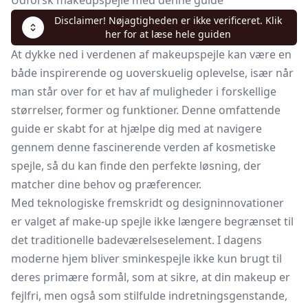
Udforsk makeupspejle med denne guide
Disclaimer! Nøjagtigheden er ikke verificeret. Klik
her for at læse hele guiden
At dykke ned i verdenen af makeupspejle kan være en
både inspirerende og uoverskuelig oplevelse, især når
man står over for et hav af muligheder i forskellige
størrelser, former og funktioner. Denne omfattende
guide er skabt for at hjælpe dig med at navigere
gennem denne fascinerende verden af kosmetiske
spejle, så du kan finde den perfekte løsning, der
matcher dine behov og præferencer.
Med teknologiske fremskridt og designinnovationer
er valget af make-up spejle ikke længere begrænset til
det traditionelle badeværelseselement. I dagens
moderne hjem bliver sminkespejle ikke kun brugt til
deres primære formål, som at sikre, at din makeup er
fejlfri, men også som stilfulde indretningsgenstande,