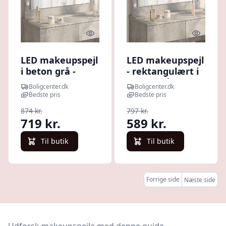
Quick look
Quick l
LED makeupspejl
LED makeupspejl
i beton grå -
- rektangulært i
rektangulært
beton grå, 100 ×
Boligcenter.dk
Boligcenter.dk
100 × 55 × 18 cm
45 × 18 cm
Bedste pris
Bedste pris
874 kr.
797 kr.
719 kr.
589 kr.
Til butik
Til butik
Forrige side
Næste side