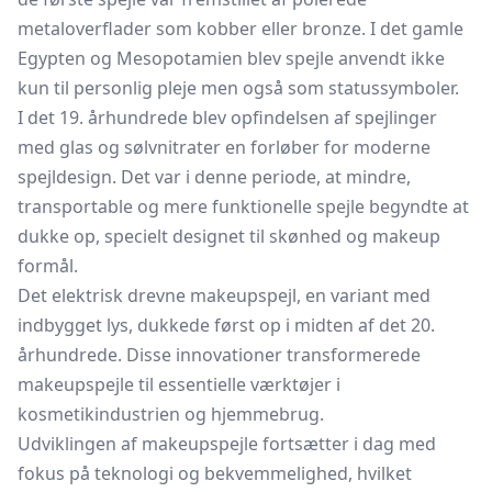
metaloverflader som kobber eller bronze. I det gamle
Egypten og Mesopotamien blev spejle anvendt ikke
kun til personlig pleje men også som statussymboler.
I det 19. århundrede blev opfindelsen af spejlinger
med glas og sølvnitrater en forløber for moderne
spejldesign. Det var i denne periode, at mindre,
transportable og mere funktionelle spejle begyndte at
dukke op, specielt designet til skønhed og makeup
formål.
Det elektrisk drevne makeupspejl, en variant med
indbygget lys, dukkede først op i midten af det 20.
århundrede. Disse innovationer transformerede
makeupspejle til essentielle værktøjer i
kosmetikindustrien og hjemmebrug.
Udviklingen af makeupspejle fortsætter i dag med
fokus på teknologi og bekvemmelighed, hvilket