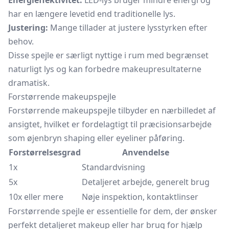
Energieffektivitet:
LED-lys bruger mindre energi og
har en længere levetid end traditionelle lys.
Justering:
Mange tillader at justere lysstyrken efter
behov.
Disse spejle er særligt nyttige i rum med begrænset
naturligt lys og kan forbedre makeupresultaterne
dramatisk.
Forstørrende makeupspejle
Forstørrende makeupspejle tilbyder en nærbilledet af
ansigtet, hvilket er fordelagtigt til præcisionsarbejde
som øjenbryn shaping eller eyeliner påføring.
Forstørrelsesgrad
Anvendelse
1x
Standardvisning
5x
Detaljeret arbejde, generelt brug
10x eller mere
Nøje inspektion, kontaktlinser
Forstørrende spejle er essentielle for dem, der ønsker
perfekt detaljeret makeup eller har brug for hjælp