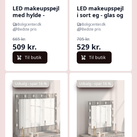
LED makeupspejl
LED makeupspejl
med hylde -
i sort eg - glas og
rektangulært,
konstrueret træ,
Boligcenter.dk
Boligcenter.dk
røget eg 60 × 55 ×
60 × 55 × 18 cm
Bedste pris
Bedste pris
18 cm
665 kr.
705 kr.
509 kr.
529 kr.
Til butik
Til butik
Udsalg - spar 16 %
Udsalg - spar 16 %