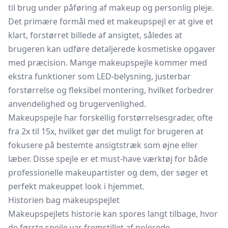
til brug under påføring af makeup og personlig pleje.
Det primære formål med et makeupspejl er at give et
klart, forstørret billede af ansigtet, således at
brugeren kan udføre detaljerede kosmetiske opgaver
med præcision. Mange makeupspejle kommer med
ekstra funktioner som LED-belysning, justerbar
forstørrelse og fleksibel montering, hvilket forbedrer
anvendelighed og brugervenlighed.
Makeupspejle har forskellig forstørrelsesgrader, ofte
fra 2x til 15x, hvilket gør det muligt for brugeren at
fokusere på bestemte ansigtstræk som øjne eller
læber. Disse spejle er et must-have værktøj for både
professionelle makeupartister og dem, der søger et
perfekt makeuppet look i hjemmet.
Historien bag makeupspejlet
Makeupspejlets historie kan spores langt tilbage, hvor
de første spejle var fremstillet af polerede