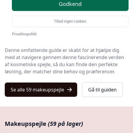
Godkend
At dykke ned i verdenen af makeupspejle kan være en
både inspirerende og uoverskuelig oplevelse, især når
Tillad ingen cookies
man står over for et hav af muligheder i forskellige
Privatlivspolitik
størrelser, former og funktioner.
Denne omfattende guide er skabt for at hjælpe dig
med at navigere gennem denne fascinerende verden
af kosmetiske spejle, så du kan finde den perfekte
løsning, der matcher dine behov og præferencer.
Se alle 59 makeupspejle
Gå til guiden
Makeupspejle
(59 på lager)