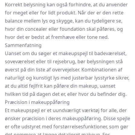
Korrekt belysning kan også forhindre, at du anvender
for meget eller for lidt produkt. Når der er den rette
balance mellem lys og skygge, kan du tydeligere se,
hvor din concealer eller foundation skal påføres, og
hvor det er bedst at fremhæve eller tone ned.
Sammenfatning
Uanset om du søger et makeupspejl til badeværelset,
soveværelset eller til rejsebrug, bør belysningen stå
øverst på din liste af overvejelser. Kombinationen af
naturligt og kunstigt lys med justerbar lysstyrke sikrer,
at du altid fejlfrit kan påføre din makeup, uanset
hvilken tid på dagen det er, eller hvor du befinder dig.
Præcision i makeuppåføring
Et makeupspejl er et uundværligt værktøj for alle, der
ønsker præcision i deres makeuppåføring. Disse spejle
er ofte udstyret med forstørrelsesfunktioner, som gør
det nemmere at lægge detaljeret makeup. For