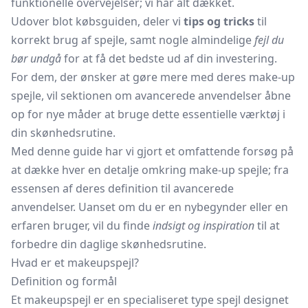
funktionelle overvejelser; vi har alt dækket.
Udover blot købsguiden, deler vi
tips og tricks
til
korrekt brug af spejle, samt nogle almindelige
fejl du
bør undgå
for at få det bedste ud af din investering.
For dem, der ønsker at gøre mere med deres make-up
spejle, vil sektionen om avancerede anvendelser åbne
op for nye måder at bruge dette essentielle værktøj i
din skønhedsrutine.
Med denne guide har vi gjort et omfattende forsøg på
at dække hver en detalje omkring make-up spejle; fra
essensen af deres definition til avancerede
anvendelser. Uanset om du er en nybegynder eller en
erfaren bruger, vil du finde
indsigt og inspiration
til at
forbedre din daglige skønhedsrutine.
Hvad er et makeupspejl?
Definition og formål
Et makeupspejl er en specialiseret type spejl designet