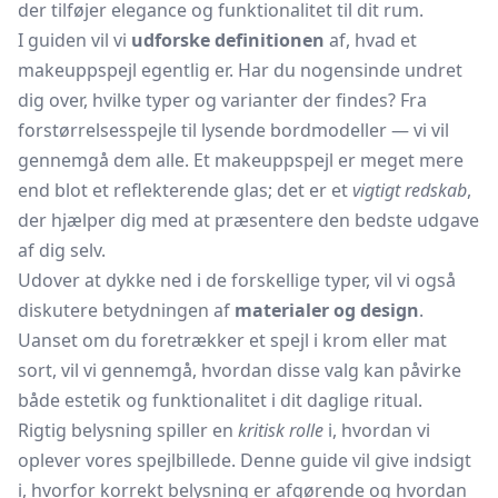
der tilføjer elegance og funktionalitet til dit rum.
I guiden vil vi
udforske definitionen
af, hvad et
makeuppspejl egentlig er. Har du nogensinde undret
dig over, hvilke typer og varianter der findes? Fra
forstørrelsesspejle til lysende bordmodeller — vi vil
gennemgå dem alle. Et makeuppspejl er meget mere
end blot et reflekterende glas; det er et
vigtigt redskab
,
der hjælper dig med at præsentere den bedste udgave
af dig selv.
Udover at dykke ned i de forskellige typer, vil vi også
diskutere betydningen af
materialer og design
.
Uanset om du foretrækker et spejl i krom eller mat
sort, vil vi gennemgå, hvordan disse valg kan påvirke
både estetik og funktionalitet i dit daglige ritual.
Rigtig belysning spiller en
kritisk rolle
i, hvordan vi
oplever vores spejlbillede. Denne guide vil give indsigt
i, hvorfor korrekt belysning er afgørende og hvordan