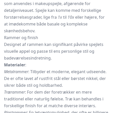
som anvendes i makeupspejle, afgørende for
detaljeniveauet. Spejle kan komme med forskellige
forstørrelsesgrader, lige fra
1x
til
10x
eller højere, for
at imødekomme både basale og komplekse
skønhedsbehov.
Rammer og finish
Designet af rammen kan signifikant påvirke spejlets
visuelle appel og passe til ens personlige stil og
badeværelsesindretning.
Materialer
:
Metalrammer
: Tilbyder et moderne, elegant udseende.
De er ofte lavet af rustfrit stål eller børstet nikkel, der
sikrer både stil og holdbarhed.
Trærammer
: For dem der foretrækker en mere
traditionel eller naturlig følelse. Træ kan behandles i
forskellige finish for at matche diverse interiørs.
Plastrammer
: En letvægtsmulighed, der ofte er billigere