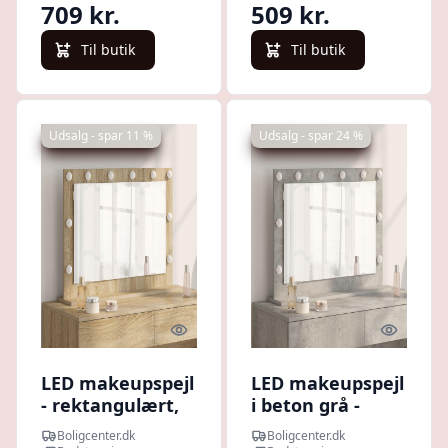
709 kr.
509 kr.
Til butik
Til butik
Udsalg - spar 11 %
Udsalg - spar 24 %
Quick look
Quick l
LED makeupspejl
LED makeupspejl
- rektangulært,
i beton grå -
sonoma eg 80 ×
rektangulært 80
Boligcenter.dk
Boligcenter.dk