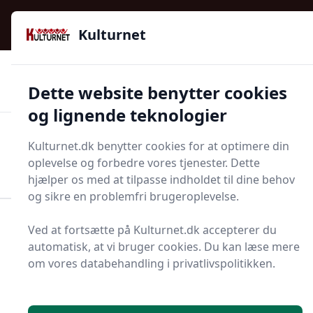
Kulturnet - Alt Det Gode I Livet | Din Kulturguide Siden
e menu
2016
Kulturnet
🌟🌟🌟🌟🌟
🌟
🚚
3.958 produktyper
Hurtig levering
Dette website benytter cookies
🏷️
👍
97 kategorier
Kun godkendte butikker
og lignende teknologier
Men
Kulturnet.dk benytter cookies for at optimere din
Start søgning
oplevelse og forbedre vores tjenester. Dette
Start søgning
hjælper os med at tilpasse indholdet til dine behov
og sikre en problemfri brugeroplevelse.
Forside
Bolig og indretning
Badeværelse og Sauna
Ved at fortsætte på Kulturnet.dk accepterer du
Makeupspejl
automatisk, at vi bruger cookies. Du kan læse mere
om vores databehandling i privatlivspolitikken.
Makeupspejle - 59 på
lager