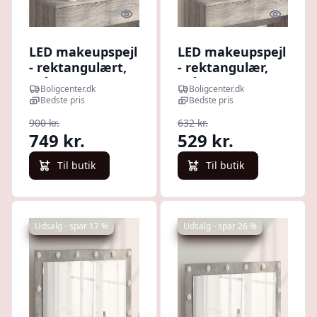
Quick look
Quick l
LED makeupspejl
LED makeupspejl
- rektangulært,
- rektangulær,
grå sonoma 100
grå sonoma 60 ×
Boligcenter.dk
Boligcenter.dk
× 55 × 18 cm
45 × 18 cm
Bedste pris
Bedste pris
900 kr.
632 kr.
749 kr.
529 kr.
Til butik
Til butik
Udsalg - spar 17 %
Udsalg - spar 26 %