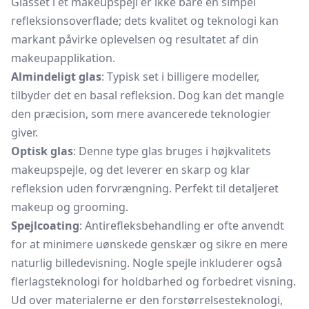
Glasset i et makeupspejl er ikke bare en simpel
refleksionsoverflade; dets kvalitet og teknologi kan
markant påvirke oplevelsen og resultatet af din
makeupapplikation.
Almindeligt glas
: Typisk set i billigere modeller,
tilbyder det en basal refleksion. Dog kan det mangle
den præcision, som mere avancerede teknologier
giver.
Optisk glas
: Denne type glas bruges i højkvalitets
makeupspejle, og det leverer en skarp og klar
refleksion uden forvrængning. Perfekt til detaljeret
makeup og grooming.
Spejlcoating
: Antirefleksbehandling er ofte anvendt
for at minimere uønskede genskær og sikre en mere
naturlig billedevisning. Nogle spejle inkluderer også
flerlagsteknologi for holdbarhed og forbedret visning.
Ud over materialerne er den forstørrelsesteknologi,