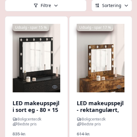
Filtre
Sortering
Udsalg - spar 15 %
Udsalg - spar 17 %
Quick look
Quick l
LED makeupspejl
LED makeupspejl
i sort eg - 80 × 15
- rektangulært,
× 18 cm, glas og
røget eg, 60 × 45
Boligcenter.dk
Boligcenter.dk
konstrueret træ
× 18 cm
Bedste pris
Bedste pris
835 kr.
614 kr.