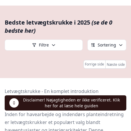
Bedste letvægtskrukke i 2025
(se de 0
bedste her)
Filtre
Sortering
Forrige side
Næste side
Letvægtskrukke - En komplet introduktion
Disclaimer! Nøjagtigheden er ikke verificeret. Klik
her for at læse hele guiden
Inden for havearbejde og indendørs planteindretning
er letvægtskrukker et populært valg blandt
haveentusiaster og interiørarkitekter. Denne