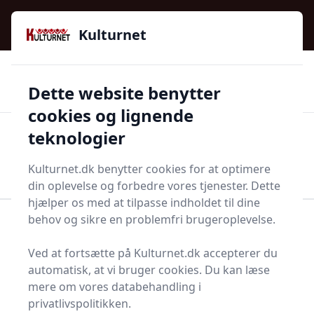
Kulturnet - Alt Det Gode I Livet | Din Kulturguide Siden
e menu
2016
Kulturnet
🌟🌟🌟🌟🌟
🌟
🚚
3.958 produktyper
Hurtig levering
Dette website benytter
🏷️
👍
97 kategorier
Kun godkendte butikker
cookies og lignende
teknologier
Men
Start søgning
Start søgning
Kulturnet.dk benytter cookies for at optimere
din oplevelse og forbedre vores tjenester. Dette
hjælper os med at tilpasse indholdet til dine
behov og sikre en problemfri brugeroplevelse.
Forside
Bolig og indretning
Indretning
Letvægtskrukke
Ved at fortsætte på Kulturnet.dk accepterer du
Bedste letvægtskrukke
automatisk, at vi bruger cookies. Du kan læse
mere om vores databehandling i
i 2025 - se de 0 bedste
privatlivspolitikken.