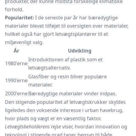
produkter, der kunne modstå forskellige klimatiske
forhold.
Popularitet:
I de seneste par år har bæredygtige
materialer blevet tilføjet til oversigten over materialer,
hvilket også har gjort letvægtsplantører til et
miljøvenligt valg.
År
Udvikling
Introduktionen af plastik som et
1980'erne
letvægtsalternativ.
Glasfiber og resin bliver populære
1990'erne
materialer.
2000'erne
Bæredygtige materialer vinder indpas.
Den stigende popularitet af letvægtskrukker skyldes
ligeledes den voksende interesse i urban havebrug,
hvor plads og vægt er en væsentlig faktor.
Letvægtsbeholderens rejse
viser, hvordan innovation og
teknologi i stigende grad tager hensyn til både