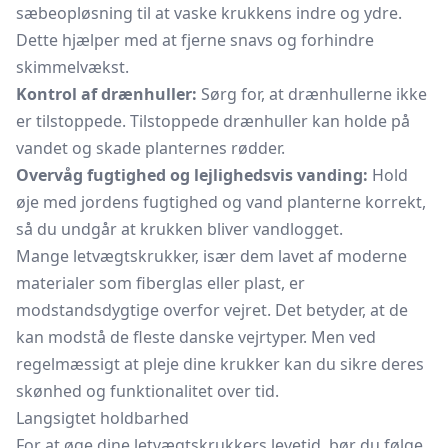
sæbeopløsning til at vaske krukkens indre og ydre.
Dette hjælper med at fjerne snavs og forhindre
skimmelvækst.
Kontrol af drænhuller:
Sørg for, at drænhullerne ikke
er tilstoppede. Tilstoppede drænhuller kan holde på
vandet og skade planternes rødder.
Overvåg fugtighed og lejlighedsvis vanding:
Hold
øje med jordens fugtighed og vand planterne korrekt,
så du undgår at krukken bliver vandlogget.
Mange letvægtskrukker, især dem lavet af moderne
materialer som fiberglas eller plast, er
modstandsdygtige overfor vejret. Det betyder, at de
kan modstå de fleste danske vejrtyper. Men ved
regelmæssigt at pleje dine krukker kan du sikre deres
skønhed og funktionalitet over tid.
Langsigtet holdbarhed
For at øge dine letvægtskrukkers levetid, bør du følge