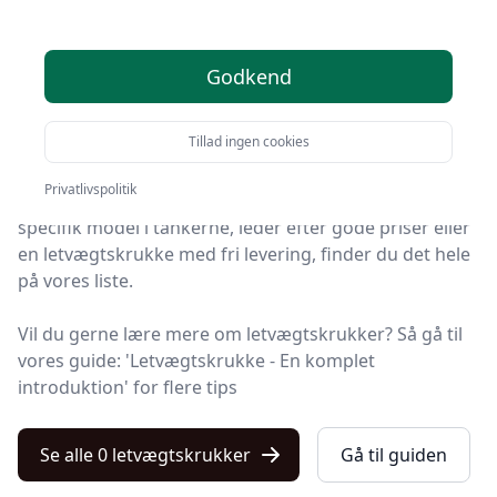
her
Godkend
På Kulturnet finder du markedets bedste
letvægtskrukker. Vi har udvalgt 0 produkter, så du
Tillad ingen cookies
nemt kan finde det rigtige.
Privatlivspolitik
Så uanset om du vægter høj kvalitet, allerede har en
specifik model i tankerne, leder efter gode priser eller
en letvægtskrukke med fri levering, finder du det hele
på vores liste.
Vil du gerne lære mere om letvægtskrukker? Så gå til
vores guide: 'Letvægtskrukke - En komplet
introduktion' for flere tips
Se alle 0 letvægtskrukker
Gå til guiden