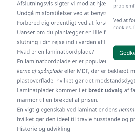
Afslutningsvis sigter vi mod at hjælpe dig m
problemfr
Undgå misforståelser ved at benytte vores ek
Ved at fo
Forbered dig ordentligt ved at forstå hele proc
cookies. 
Uanset om du planlægger en lille forandring e
slutning i din rejse ind i verden af laminatbor
Hvad er en laminatbordplade?
Godk
En laminatbordplade er et populært valg i bå
kerne af spånplade
eller MDF, der er beklædt med
plastoverflade, hvilket gør det modstandsdygti
Laminatplader kommer i et
bredt udvalg
af f
marmor til en brøkdel af prisen.
En vigtig egenskab ved laminat er dens
nemme
hvilket gør den ideel til travle husstande og p
Historie og udvikling