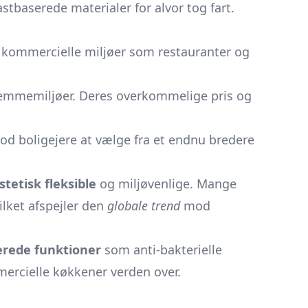
stbaserede materialer for alvor tog fart.
 i kommercielle miljøer som restauranter og
emmemiljøer. Deres overkommelige pris og
lod boligejere at vælge fra et endnu bredere
tetisk fleksible
og miljøvenlige. Mange
ilket afspejler den
globale trend
mod
rede funktioner
som anti-bakterielle
mercielle køkkener verden over.