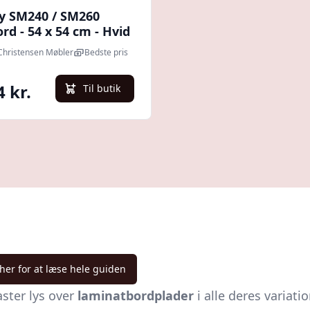
y SM240 / SM260
rd - 54 x 54 cm - Hvid
tbordplade : Erling
 Christensen Møbler
Bedste pris
tensen Møbler
4 kr.
Til butik
 her for at læse hele guiden
ster lys over
laminatbordplader
i alle deres variati