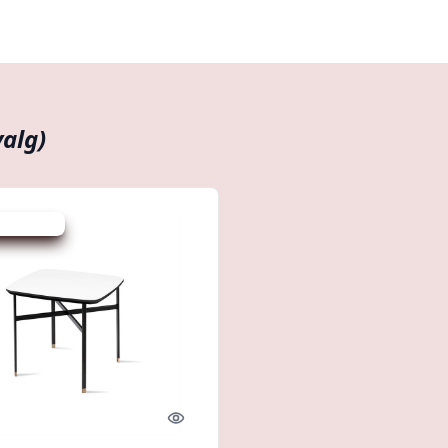
valg)
 spar 24 %
Quick look