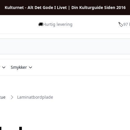
Kulturnet - Alt Det Gode I Livet | Din Kulturguide Siden 2016
🚚
🏷️
Hurtig levering
97 
r
Smykker
tue
Laminatbordplade