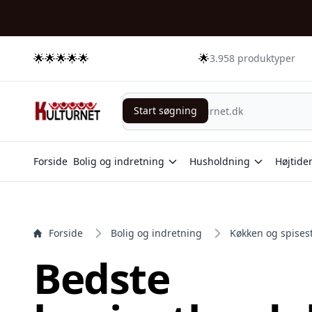
e menu
🌟🌟🌟🌟🌟
🌟
3.958 produktyper
Start søgning
Start søgning
Forside
Bolig og indretning
Husholdning
Højtide
Forside
Bolig og indretning
Køkken og spises
Bedste