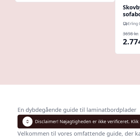
Skovb
sofabo
lamina
Erling
Chris
3698 kr.
2.77
En dybdegående guide til laminatbordplader
Disclaimer! Nøjagtigheden er ikke verificeret. Klik
Velkommen til vores omfattende guide, der ka