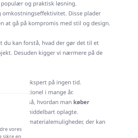
n populær og praktisk løsning.
 omkostningseffektivitet. Disse plader
den at gå på kompromis med stil og design.
du kan forstå, hvad der gør det til et
projekt. Desuden kigger vi nærmere på de
dækket!
nstallationsekspert på ingen tid.
æn og funktionel i mange år.
 drøfter vi også, hvordan man
køber
e ikke er umiddelbart oplagte.
igt i andre materialemuligheder, der kan
edre vores
g sikre en