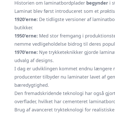
Historien om laminatbordplader
begynder
i s
Laminat blev først introduceret som et
praktis
1920'erne:
De tidligste versioner af laminatb
butikker.
1950'erne:
Med stor fremgang i produktionst
nemme vedligeholdelse bidrog til deres popula
1970'erne:
Nye trykketeknikker gjorde laminate
udvalg af designs.
I dag er udviklingen kommet endnu længere m
producenter tilbyder nu laminater lavet af gen
bæredygtighed.
Den fremadskridende teknologi har også gjort
overflader, hvilket har cementeret laminatbo
Brug af avanceret trykteknologi for realistiske