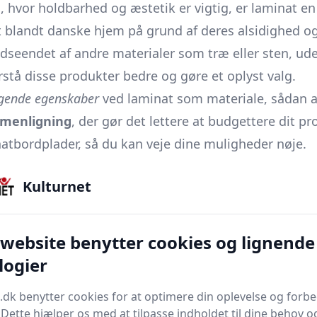
, hvor holdbarhed og æstetik er vigtig, er laminat e
 blandt danske hjem på grund af deres alsidighed og
 udseendet af andre materialer som træ eller sten, u
rstå disse produkter bedre og gøre et oplyst valg.
gende egenskaber
ved laminat som materiale, sådan at 
mmenligning
, der gør det lettere at budgettere dit 
atbordplader, så du kan veje dine muligheder nøje.
r
, laminatbordplader kan efterligne? Vi har det hele 
Kulturnet
e bordplade? Vores
tips og tricks
vil gøre dig til en i
holder din bordplade for at sikre, at den forbliver p
øb er nøglen til en langsigtet holdbar løsning. Derfor
 website benytter cookies og lignende
amt udforsker nogle
avancerede anvendelser
, der måsk
logier
bordplader? Gennem denne guide, vil du også få inds
.dk benytter cookies for at optimere din oplevelse og forb
. Dette hjælper os med at tilpasse indholdet til dine behov o