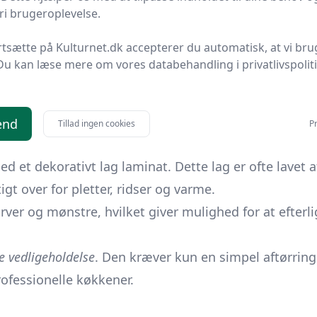
ed at undgå
almindelige fejl
i forbindelse med køb og 
i brugeroplevelse.
spertråd.
rtsætte på Kulturnet.dk accepterer du automatisk, at vi bru
essen fra køb til vedligeholdelse.
Du kan læse mere om vores databehandling i privatlivspolit
ller en omfattende renovering, vil denne guide være d
dplader.
end
Tillad ingen cookies
Pr
de køkkener og kontormiljøer
takket være
sin holdba
 et dekorativt lag laminat. Dette lag er ofte lavet af
gt over for pletter, ridser og varme.
arver og mønstre, hvilket giver mulighed for at efterl
 vedligeholdelse
. Den kræver kun en simpel aftørring
rofessionelle køkkener.