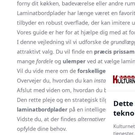
forny dit køkken, badeværelse eller andre rum
Laminatbordplader har længe været en favorit
tilbyder en robust overflade, der kan imitere
Vores guide er her for at hjælpe dig med at fo
I denne vejledning vil vi udforske de
grundlæg
attraktivt valg. Du vil finde en
præcis prissa
mange
fordele
og
ulemper
ved at vælge lamin
Vil du vide mere om de
forskellige materiale
Overvejer du, hvordan du kan
installere
din ny
Afslut med viden om, hvordan du bedst vedlige
Den rette pleje og en strategisk tilgang til k
Dette
laminatbordplader
på en intelligent måde s
tekno
Vidste du, at der findes
alternativer
til laminat
Kulturnet
opfylde dine behov.
tjenester