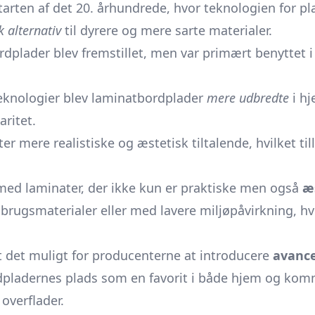
tarten af det 20. århundrede, hvor teknologien for pla
k alternativ
til dyrere og mere sarte materialer.
ordplader blev fremstillet, men var primært benyttet
eknologier blev laminatbordplader
mere udbredte
i hj
ritet.
r mere realistiske og æstetisk tiltalende, hvilket til
ed laminater, der ikke kun er praktiske men også
æs
brugsmaterialer eller med lavere miljøpåvirkning, hv
 det muligt for producenterne at introducere
avance
rdpladernes plads som en favorit i både hjem og kom
 overflader.