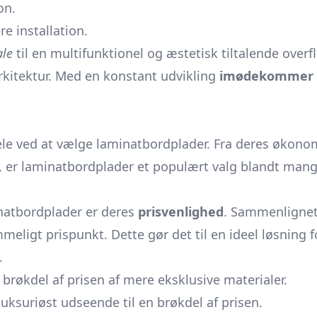
on.
e installation.
ale
til en multifunktionel og æstetisk tiltalende over
rkitektur. Med en konstant udvikling
imødekommer
ele ved at vælge laminatbordplader. Fra deres økonom
, er laminatbordplader et populært valg blandt mang
natbordplader er deres
prisvenlighed
. Sammenlignet
mmeligt prispunkt. Dette gør det til en ideel løsnin
.
brøkdel af prisen af mere eksklusive materialer.
luksuriøst udseende til en brøkdel af prisen.