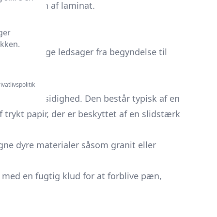
installation af laminat.
ger
ikken.
in pålidelige ledsager fra begyndelse til
ivatlivspolitik
rhed og alsidighed. Den består typisk af en
 trykt papir, der er beskyttet af en slidstærk
igne dyre materialer såsom granit eller
 med en fugtig klud for at forblive pæn,