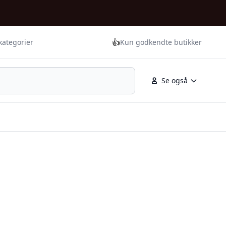
👍
kategorier
Kun godkendte butikker
Se også