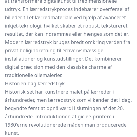
at transformere digitalkunst til tredimensionelle
udtryk. En lærredstrykproces indebærer overførsel af
billeder til et lærredmateriale ved hjælp af avanceret
inkjet-teknologi, hvilket skaber et robust, tekstureret
resultat, der kan indrammes eller hænges som det er.
Modern lærredstryk bruges bredt omkring verden fra
privat boligindretning til erhvervsmæssige
installationer og kunstudstillinger. Det kombinerer
digital præcision med den klassiske charme af
traditionelle oliemalerier.
Historien bag lærredstryk
Historisk set har kunstnere malet på lærreder i
århundreder, men lærredstryk som vi kender det i dag,
begyndte først at opnå værdi i slutningen af det 20.
århundrede. Introduktionen af giclee-printere i
1980'erne revolutionerede måden man producerede
kunst.