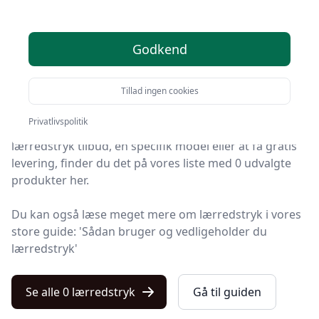
anbefalinger
Godkend
Du er landet på Kulturnet, det helt rigtige sted at finde
lærredstryk. Vi har udvalgt de 0 bedste produkter lige
Tillad ingen cookies
nu, så du er sikret et godt køb!
Privatlivspolitik
Uanset om du leder efter kvalitet, et prisvenligt
lærredstryk tilbud, en specifik model eller at få gratis
levering, finder du det på vores liste med 0 udvalgte
produkter her.
Du kan også læse meget mere om lærredstryk i vores
store guide: 'Sådan bruger og vedligeholder du
lærredstryk'
Se alle 0 lærredstryk
Gå til guiden