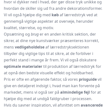
hvor vi dykker ned i hvad, der gør disse tryk unikke og
hvordan de skiller sig ud fra andre dekorationsformer.
Vi vil også hjælpe dig med
køb
af lærredstryk ved at
gennemgå vigtige aspekter at overveje, herunder
kvalitet, størrelse, og motiv.
Opsætning og
brug
er en anden kritisk sektion, der
sikrer, at dine nye kunstværker præsenteres korrekt,
mens
vedligeholdelse
af lærredstryksektionen
tilbyder dig vigtige tips til at sikre, at de forbliver i
perfekt stand i mange år frem. Vi vil også diskutere
optimale materialer
til produktion af lærredstryk for
at opnå den bedste visuelle effekt og holdbarhed.
Pris er ofte en afgørende faktor, så vores
prisguide
vil
give en detaljeret indsigt i, hvad man kan forvente på
markedet, mens vi også ser på
almindelige fejl
for at
hjælpe dig med at undgå faldgruber i processen.
Hvis du savner inspiration, vil afsnittet om
avancerede