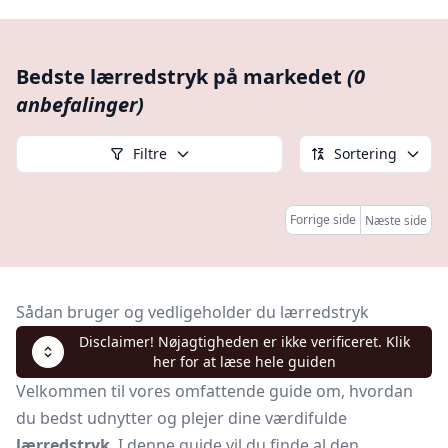
Bedste lærredstryk på markedet
(0
anbefalinger)
Filtre
Sortering
Forrige side
Næste side
Sådan bruger og vedligeholder du lærredstryk
Disclaimer! Nøjagtigheden er ikke verificeret. Klik
her for at læse hele guiden
Velkommen til vores omfattende guide om, hvordan
du bedst udnytter og plejer dine værdifulde
lærredstryk
. I denne guide vil du finde al den