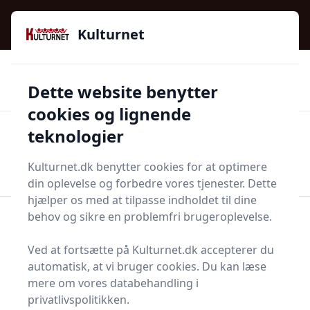
Kulturnet - Alt Det Gode I Livet | Din Kulturguide Siden
e menu
2016
Kulturnet
🌟🌟🌟🌟🌟
🌟
🚚
3.958 produktyper
Hurtig levering
Dette website benytter
🏷️
👍
97 kategorier
Kun godkendte butikker
cookies og lignende
teknologier
Men
Start søgning
Start søgning
Kulturnet.dk benytter cookies for at optimere
din oplevelse og forbedre vores tjenester. Dette
hjælper os med at tilpasse indholdet til dine
behov og sikre en problemfri brugeroplevelse.
Forside
Bolig og indretning
Indretning
Plakater, billeder og ophæng
Lærredstryk
Ved at fortsætte på Kulturnet.dk accepterer du
Bedste lærredstryk på
automatisk, at vi bruger cookies. Du kan læse
mere om vores databehandling i
markedet - 0
privatlivspolitikken.