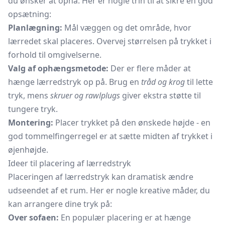
du ønsker at opnå. Her er nogle trin til at sikre en god
opsætning:
Planlægning:
Mål væggen og det område, hvor
lærredet skal placeres. Overvej størrelsen på trykket i
forhold til omgivelserne.
Valg af ophængsmetode:
Der er flere måder at
hænge lærredstryk op på. Brug en
tråd og krog
til lette
tryk, mens
skruer og rawlplugs
giver ekstra støtte til
tungere tryk.
Montering:
Placer trykket på den ønskede højde - en
god tommelfingerregel er at sætte midten af trykket i
øjenhøjde.
Ideer til placering af lærredstryk
Placeringen af lærredstryk kan dramatisk ændre
udseendet af et rum. Her er nogle kreative måder, du
kan arrangere dine tryk på:
Over sofaen:
En populær placering er at hænge