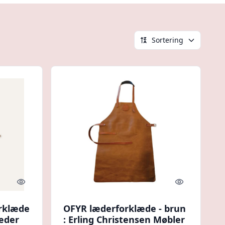
Sortering
Quick look
Quick look
rklæde
OFYR læderforklæde - brun
læder
: Erling Christensen Møbler