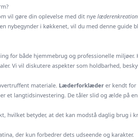
orm?
om vil gøre din oplevelse med dit nye
læderenkreation
 en nybegynder i køkkenet, vil du med denne guide bli
ing for både hjemmebrug og professionelle miljøer. 
ler. Vi vil diskutere aspekter som holdbarhed, beskyt
vertruffent materiale.
Læderforklæder
er kendt for 
er et langtidsinvestering. De tåler slid og ælde på 
kt, hvilket betyder, at det kan modstå daglig brug i
tina, der kun forbedrer dets udseende og karakter.