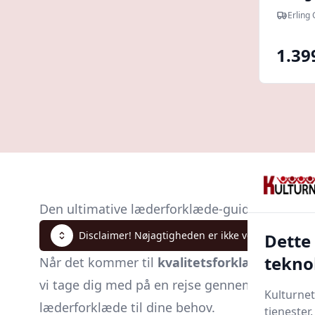
Erling
1.39
Den ultimative læderforklæde-guide
Disclaimer! Nøjagtigheden er ikke verificeret. Klik
Dette
tekno
Når det kommer til
kvalitetsforklæder
, er l
vi tage dig med på en rejse gennem læderforkl
Kulturnet
læderforklæde til dine behov.
tjenester