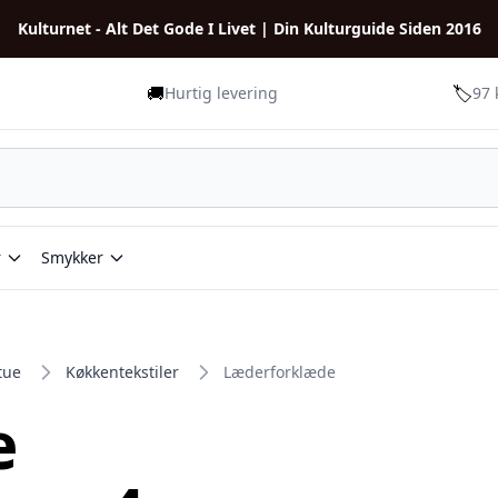
Kulturnet - Alt Det Gode I Livet | Din Kulturguide Siden 2016
🚚
🏷️
Hurtig levering
97 
r
Smykker
tue
Køkkentekstiler
Læderforklæde
e