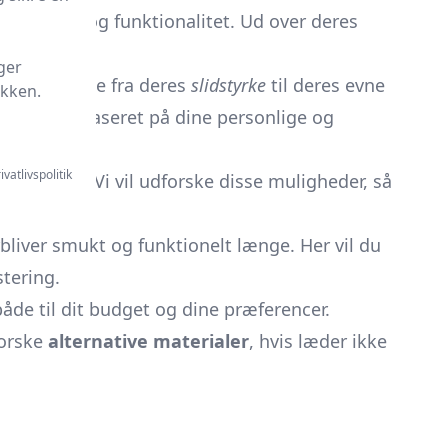
åde stil og funktionalitet. Ud over deres
ng.
ger
rklæder, lige fra deres
slidstyrke
til deres evne
ikken.
 forklæde
baseret på dine personlige og
ivatlivspolitik
 fordele. Vi vil udforske disse muligheder, så
orbliver smukt og funktionelt længe. Her vil du
stering.
åde til dit budget og dine præferencer.
forske
alternative materialer
, hvis læder ikke