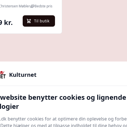
 Christensen Møbler
Bedste pris
9 kr.
Til butik
Kulturnet
 her for at læse hele guiden
 website benytter cookies og lignende
logier
æder et materiale, der skiller sig ud med sin
tidløse æst
ædernes verden og give dig alt den information, du 
.dk benytter cookies for at optimere din oplevelse og forb
. Dette hjælper os med at tilpasse indholdet til dine behov o