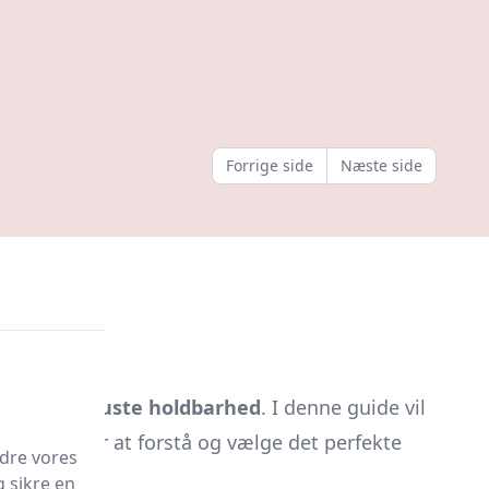
Forrige side
Næste side
etik
og
robuste holdbarhed
. I denne guide vil
behøver for at forstå og vælge det perfekte
edre vores
g sikre en