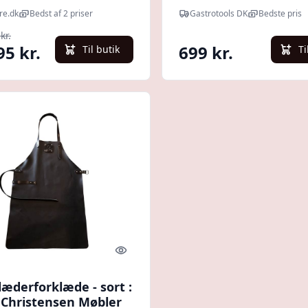
nredskaber
re.dk
Bedst af 2 priser
Gastrotools DK
Bedste pris
kr.
95 kr.
699 kr.
Til butik
Ti
Quick look
æderforklæde - sort :
g Christensen Møbler