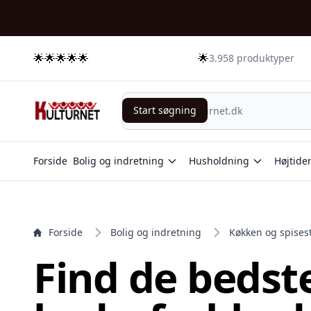
e menu
🌟🌟🌟🌟🌟
🌟
3.958 produktyper
Start søgning
Start søgning
Forside
Bolig og indretning
Husholdning
Højtide
Forside
Bolig og indretning
Køkken og spises
Find de bedst