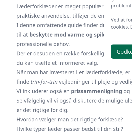
problemfr
Læderforklæder er meget populære blandt kokk
praktiske anvendelse, tilføjer de en følelse af
Ved at fo
I denne omfattende guide finder du en dybt
cookies. 
til at
beskytte mod varme og spild
. Vi vil 
professionelle behov.
Godk
Der er desuden en række forskellige
material
du kan træffe et informeret valg.
Når man har investeret i et læderforklæde, er
finde
trin-for-trin
vejledninger til pleje og ved
Vi inkluderer også en
prissammenligning
og 
Selvfølgelig vil vi også diskutere de mulige u
er det rigtige for dig.
Hvordan vælger man det rigtige forklæde?
Hvilke typer læder passer bedst til din stil?