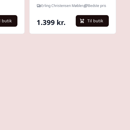
Erling Christensen Møbler
Bedste pris
1.399 kr.
l butik
Til butik