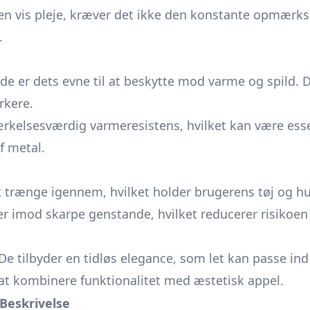
n vis pleje, kræver det ikke den konstante opmærk
.
e er dets evne til at beskytte mod varme og spild. Det
rkere.
kelsesværdig varmeresistens, hvilket kan være essent
f metal.
t trænge igennem, hvilket holder brugerens tøj og hud
 imod skarpe genstande, hvilket reducerer risikoen 
. De tilbyder en tidløs elegance, som let kan passe in
 at kombinere funktionalitet med æstetisk appel.
Beskrivelse