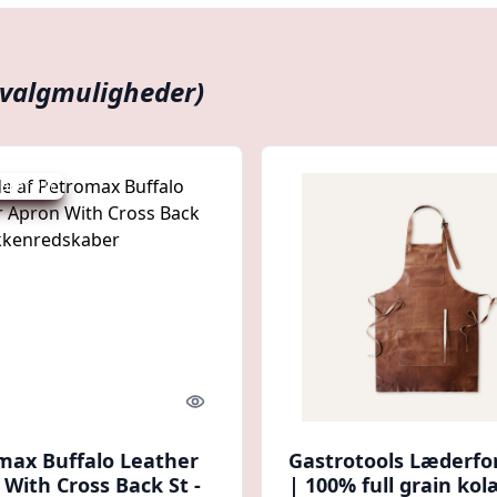
 valgmuligheder)
 spar 9 %
Quick look
max Buffalo Leather
Gastrotools Læderfo
With Cross Back St -
| 100% full grain ko