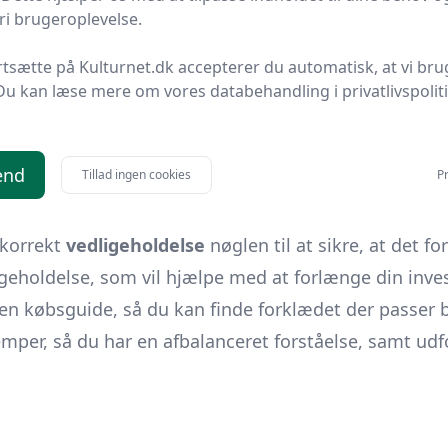
i brugeroplevelse.
e, kunsthåndværkere og mange, der sætter pris på b
autenticitet
og
personlighed
til brugerens påklædni
rtsætte på Kulturnet.dk accepterer du automatisk, at vi bru
gående undersøgelse af de mange
fordele
ved læderfo
Du kan læse mere om vores databehandling i privatlivspolit
guide dig gennem processen med at
vælge det rigtige
end
Tillad ingen cookies
Pr
er og typer
af læder, hver med deres egne særpræg og
 korrekt
vedligeholdelse
nøglen til at sikre, at det f
ligeholdelse, som vil hjælpe med at forlænge din inve
en købsguide, så du kan finde forklædet der passer b
lemper, så du har en afbalanceret forståelse, samt ud