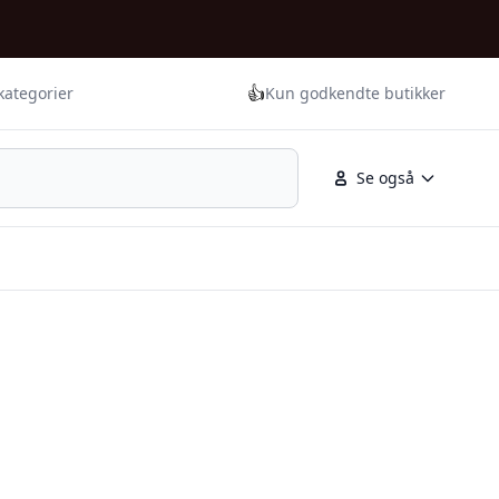
👍
kategorier
Kun godkendte butikker
Se også