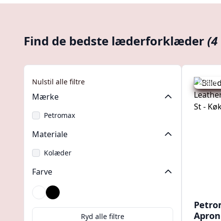
Find de bedste læderforklæder
(4
Nulstil alle filtre
Udsalg -
Mærke
Petromax
Materiale
Kolæder
Farve
Brun
Sort
Petro
Apron 
Ryd alle filtre