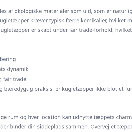
es af økologiske materialer som uld, som er naturlig
kugletæpper kræver typisk færre kemikalier, hvilket m
 kugletæpper er skabt under fair trade-forhold, hvilk
rbering
mets dynamik
 fair trade
bæredygtig praksis, er kugletæpper ikke blot et fu
llige rum og hver location kan udnytte tæppets char
 der binder din siddeplads sammen. Overvej et tæpp