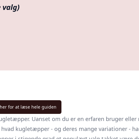
 valg)
 her for at læse hele guiden
tæpper. Uanset om du er en erfaren bruger eller ny i
 hvad kugletæpper - og deres mange variationer - har 
tæpper i stigende grad et populært valg takket vær