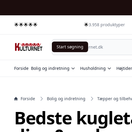
e menu
🌟🌟🌟🌟🌟
🌟
3.958 produktyper
Start søgning
Start søgning
Forside
Bolig og indretning
Husholdning
Højtide
Forside
Bolig og indretning
Tæpper og tilbeh
Bedste kuglet