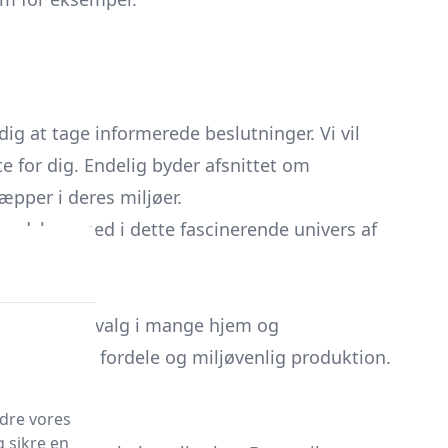
ig at tage informerede beslutninger. Vi vil
e for dig. Endelig byder afsnittet om
æpper i deres miljøer.
ke dybere ned i dette fascinerende univers af
et populært valg i mange hjem og
, æstetiske fordele og miljøvenlig produktion.
r.
edre vores
g sikre en