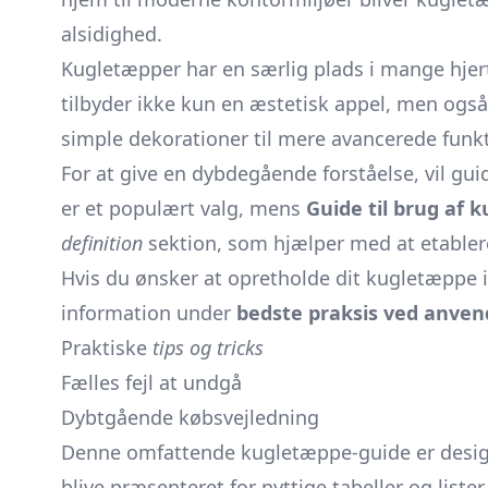
alsidighed.
Kugletæpper har en særlig plads i mange hjerte
tilbyder ikke kun en æstetisk appel, men også
simple dekorationer til mere avancerede funkt
For at give en dybdegående forståelse, vil gu
er et populært valg, mens
Guide til brug af 
definition
sektion, som hjælper med at etabler
Hvis du ønsker at opretholde dit kugletæppe i
information under
bedste praksis ved anven
Praktiske
tips og tricks
Fælles fejl at undgå
Dybtgående købsvejledning
Denne omfattende kugletæppe-guide er designe
blive præsenteret for nyttige tabeller og list