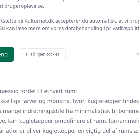
for deres unikke konstruktion, hvor hver kugle skaber
i brugeroplevelse.
r dem, der står eller går meget i løbet af dagen.
rtsætte på Kulturnet.dk accepterer du automatisk, at vi bru
kugletæpperne hjælper med at fordele kropsvægt jævn
Du kan læse mere om vores databehandling i privatlivspolit
il at absorbere stød og mindsker dermed belastningen
end
Tillad ingen cookies
Pr
et sundere alternativ, både for dem, der sidder i læn
æssig fordel til ethvert rum:
kellige farver og mønstre, hvori kugletæpper findes,
s mange indretningsstile fra minimalistisk til boheme
farve, kan kugletæpper omdefinere et rums fornemmels
iationer bliver kugletæpper en vigtig del af rums æ