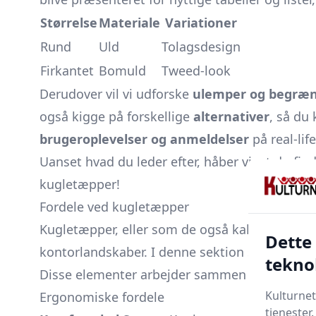
Størrelse
Materiale
Variationer
Rund
Uld
Tolagsdesign
Firkantet
Bomuld
Tweed-look
Derudover vil vi udforske
ulemper og begræn
også kigge på forskellige
alternativer
, så du
brugeroplevelser og anmeldelser
på real-lif
Uanset hvad du leder efter, håber vi, at du fi
kugletæpper!
Fordele ved kugletæpper
Kugletæpper, eller som de også kaldes kuglet
Dette
kontorlandskaber. I denne sektion ser vi nærm
tekno
Disse elementer arbejder sammen for at skab
Kulturnet
Ergonomiske fordele
tjenester