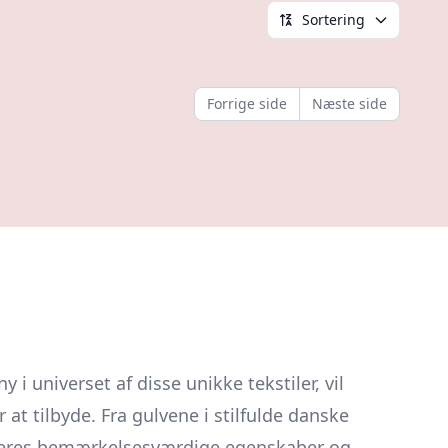
Sortering
Forrige side
Næste side
 universet af disse unikke tekstiler, vil
at tilbyde. Fra gulvene i stilfulde danske
e deres bemærkelsesværdige egenskaber og