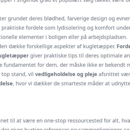
r grundet deres blødhed, farverige design og evnen t
 praktiske fordele som lydisolering og komfort unde
ionelle elementer i boligen eller på arbejdspladsen.
iden dække forskellige aspekter af kugletæpper.
Ford
kugletæpper
giver praktiske tips til deres optimale a
e fundamentet for dem, der måske ikke er bekendt 
 top stand, vil
vedligeholdelse og pleje
afsnittet vær
delse
, hvor vi dækker de smarteste måder at udnytte
t til at være en one-stop ressourcested for alt, hv
er, der giver hurtige referencer og sammenligninger, 