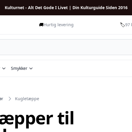
Kulturnet - Alt Det Gode I Livet | Din Kulturguide Siden 2016
🚚
🏷️
Hurtig levering
97 
r
Smykker
ør
Kugletæppe
æpper til