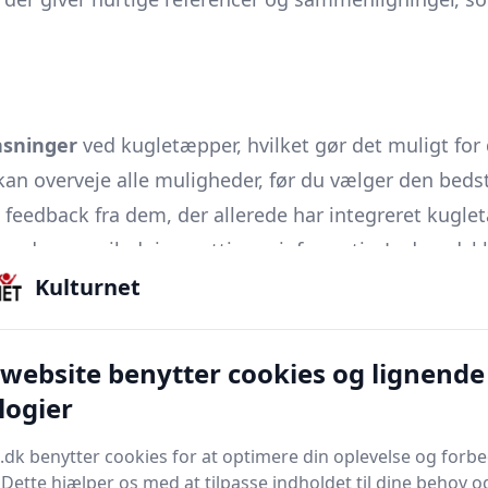
sninger
ved kugletæpper, hvilket gør det muligt for d
 kan overveje alle muligheder, før du vælger den bedst
e feedback fra dem, der allerede har integreret kuglet
nder denne vejledning nyttig og informativ. Lad os dyk
Kulturnet
æpperne, tilbyder en række fordele, der gør dem til 
 website benytter cookies og lignende
ere på tre væsentlige aspekter: ergonomiske fordele
logier
e ikke kun smukke, men også funktionelle gulvtæppe
.dk benytter cookies for at optimere din oplevelse og forb
. Dette hjælper os med at tilpasse indholdet til dine behov o