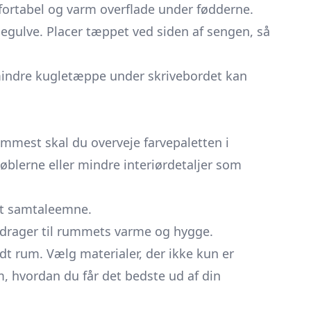
fortabel og varm overflade under fødderne.
isegulve. Placer tæppet ved siden af sengen, så
mindre kugletæppe under skrivebordet kan
emmest skal du overveje farvepaletten i
øblerne eller mindre interiørdetaljer som
 et samtaleemne.
idrager til rummets varme og hygge.
adt rum. Vælg materialer, der ikke kun er
, hvordan du får det bedste ud af din