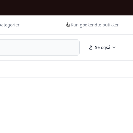
👍
kategorier
Kun godkendte butikker
Se også