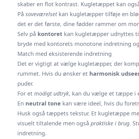
skaber en flot kontrast. Kugletæppet kan ogs
På
soveværelset
kan kugletæpper tilføje en blød
det er det første, dine fødder rammer om mo
Selv på
kontoret
kan kugletæpper udnyttes ti
bryde med kontorets monotone indretning og 
Match med eksisterende indretning
Det er vigtigt at vælge kugletæpper, der komp
rummet. Hvis du ønsker et
harmonisk udsee
puder.
For et
modigt udtryk
, kan du vælge et tæppe i e
En
neutral tone
kan være ideel, hvis du fore
Husk også tæppets tekstur. Et kugletæppe med e
visuelt tiltalende men også
praktiske i brug
. S
indretning.