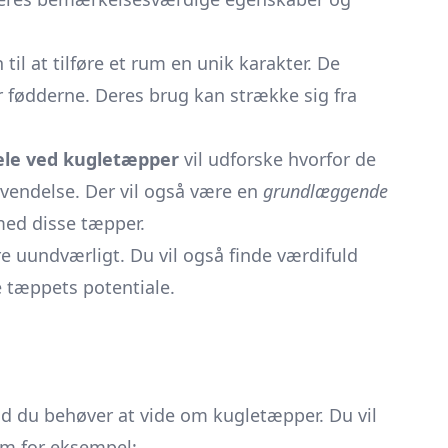
il at tilføre et rum en unik karakter. De
r fødderne. Deres brug kan strække sig fra
ele ved kugletæpper
vil udforske hvorfor de
nvendelse. Der vil også være en
grundlæggende
med disse tæpper.
e uundværligt. Du vil også finde værdifuld
 tæppets potentiale.
ad du behøver at vide om kugletæpper. Du vil
som for eksempel: