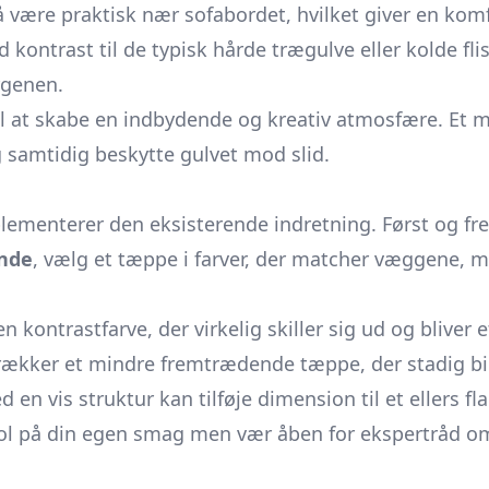
å være praktisk nær sofabordet, hvilket giver en kom
 kontrast til de typisk hårde trægulve eller kolde fl
rgenen.
l at skabe en indbydende og kreativ atmosfære. Et 
samtidig beskytte gulvet mod slid.
lementerer den eksisterende indretning. Først og fr
nde
, vælg et tæppe i farver, der matcher væggene, m
n kontrastfarve, der virkelig skiller sig ud og bliver
trækker et mindre fremtrædende tæppe, der stadig b
n vis struktur kan tilføje dimension til et ellers fl
tol på din egen smag men vær åben for ekspertråd om