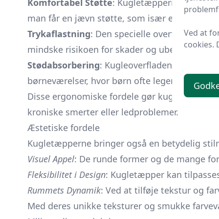
Komfortabel Støtte
: Kugletæpperne er kendt 
problemfr
man får en jævn støtte, som især er gavnlig fo
Ved at fo
Trykaflastning
: Den specielle overflade af 
cookies. 
mindske risikoen for skader og ubehag.
Stødabsorbering
: Kugleoverfladen bidrager t
børneværelser, hvor børn ofte leger på gulvet.
Godk
Disse ergonomiske fordele gør kugletæpper til 
kroniske smerter eller ledproblemer.
Æstetiske fordele
Kugletæpperne bringer også en betydelig stilm
Visuel Appel
: De runde former og de mange fors
Fleksibilitet i Design
: Kugletæpper kan tilpasse
Rummets Dynamik
: Ved at tilføje tekstur og 
Med deres unikke teksturer og smukke farvevar