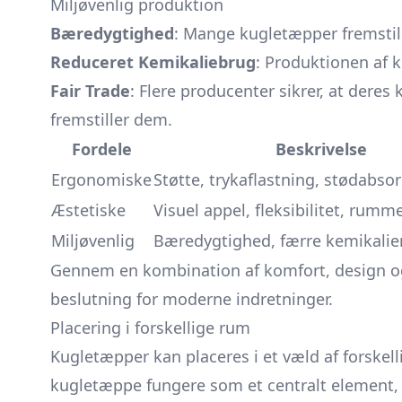
Miljøvenlig produktion
Bæredygtighed
: Mange kugletæpper fremstill
Reduceret Kemikaliebrug
: Produktionen af 
Fair Trade
: Flere producenter sikrer, at deres
fremstiller dem.
Fordele
Beskrivelse
Ergonomiske
Støtte, trykaflastning, stødabso
Æstetiske
Visuel appel, fleksibilitet, rum
Miljøvenlig
Bæredygtighed, færre kemikalier,
Gennem en kombination af komfort, design og 
beslutning for moderne indretninger.
Placering i forskellige rum
Kugletæpper kan placeres i et væld af forske
kugletæppe fungere som et centralt element,