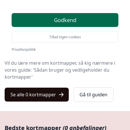
Velkommen til Kulturnet! Vi har gjort arbejdet for dig
Godkend
og udvalgt 0 af de bedste kortmapper på markedet.
Uanset om du søger den bedste kvalitet, et prisvenligt
Tillad ingen cookies
tilbud på din næste kortmappe, noget specifikt eller
gratis levering, så har vi dækket det hele i vores liste.
Privatlivspolitik
Vil du lære mere om kortmapper, så kig nærmere i
vores guide: 'Sådan bruger og vedligeholder du
kortmapper'
Se alle 0 kortmapper
Gå til guiden
Bedste kortmapper
(0 anbefalinger)