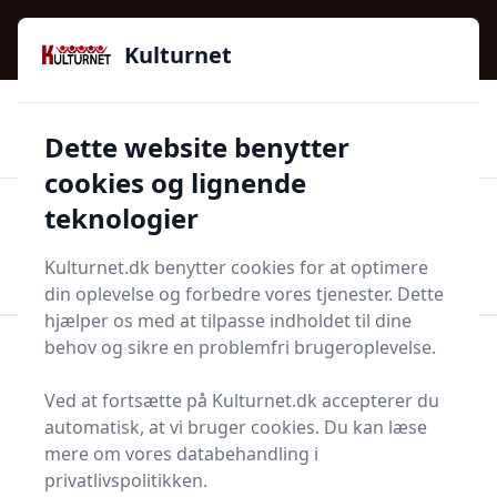
Kulturnet - Alt Det Gode I Livet | Din Kulturguide Siden
e menu
2016
Kulturnet
🌟🌟🌟🌟🌟
🌟
🚚
3.958 produktyper
Hurtig levering
Dette website benytter
🏷️
👍
97 kategorier
Kun godkendte butikker
cookies og lignende
teknologier
Men
Start søgning
Start søgning
Kulturnet.dk benytter cookies for at optimere
din oplevelse og forbedre vores tjenester. Dette
hjælper os med at tilpasse indholdet til dine
behov og sikre en problemfri brugeroplevelse.
Forside
Bolig og indretning
Kontor
Mapper og dokumentopbevaring
Kortmappe
Ved at fortsætte på Kulturnet.dk accepterer du
Bedste kortmapper - 0
automatisk, at vi bruger cookies. Du kan læse
mere om vores databehandling i
anbefalinger
privatlivspolitikken.