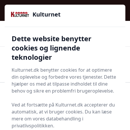
Kulturnet - Alt Det Gode I Livet | Din Kulturguide Siden
e menu
2016
Kulturnet
🌟🌟🌟🌟🌟
🌟
🚚
3.958 produktyper
Hurtig levering
Dette website benytter
🏷️
👍
97 kategorier
Kun godkendte butikker
cookies og lignende
teknologier
Men
Start søgning
Start søgning
Kulturnet.dk benytter cookies for at optimere
din oplevelse og forbedre vores tjenester. Dette
hjælper os med at tilpasse indholdet til dine
behov og sikre en problemfri brugeroplevelse.
Forside
Bolig og indretning
Køkken og spisestue
Køkkentekstiler
Kokkeskjorte
Ved at fortsætte på Kulturnet.dk accepterer du
Bedste kokkeskjorter
automatisk, at vi bruger cookies. Du kan læse
mere om vores databehandling i
på markedet - 0
privatlivspolitikken.