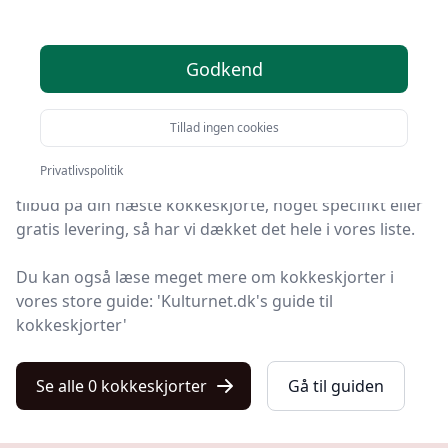
anbefalinger
Godkend
Leder du efter de bedste kokkeskjorter? På Kulturnet
har vi udvalgt 0 produkter, så du let kan finde din
Tillad ingen cookies
favorit.
Privatlivspolitik
Uanset om du søger den bedste kvalitet, et prisvenligt
tilbud på din næste kokkeskjorte, noget specifikt eller
gratis levering, så har vi dækket det hele i vores liste.
Du kan også læse meget mere om kokkeskjorter i
vores store guide: 'Kulturnet.dk's guide til
kokkeskjorter'
Se alle 0 kokkeskjorter
Gå til guiden