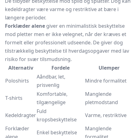
De tilbyder beskyttelse mod spild og splatter. Dog kan
kedeldragter være varme og restriktive at bære i
længere perioder.
Forklæder alene
giver en minimalistisk beskyttelse
mod pletter men er ikke velegnet, når der kræves et
formelt eller professionelt udseende. De giver dog
tilstrækkelig beskyttelse til hverdagsopgaver med lav
risiko for svær tilsmudsning.
Alternativ
Fordele
Ulemper
Aåndbar, let,
Poloshirts
Mindre formalitet
prisvenlig
Komfortable,
Manglende
T-shirts
tilgængelige
pletmodstand
Fuld
Kedeldragter
Varme, restriktive
kropsbeskyttelse
Forklæder
Manglende
Enkel beskyttelse
alene
formalitet