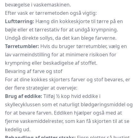
bevægelse i vaskemaskinen.
Efter vask er tørremetoden også vigtig:
Lufttørring:
Hæng din kokkeskjorte til tørre på en
bøjle eller et tørrestativ for at undgå krympning.
Undgå direkte sollys, da det kan blege farverne.
Tørretumbler:
Hvis du bruger tørretumbler, vælg en
lav varmeindstilling for at minimere risikoen for
krympning eller beskadigelse af stoffet.
Bevaring af farve og stof
For at dine kokkes skjorters farver og stof bevares, er
der flere strategier at overveje:
Brug af eddike:
Tilføj ½ kop hvid eddike i
skyllecyklussen som et naturligt blødgøringsmiddel og
for at bevare farven. Eddiken hjælper også med at
fjerne vaskemiddelrester, som kan få skjorten til at se
kedelig ud.
Behandling af pletter straks:
Fjern pletter så hurtigt