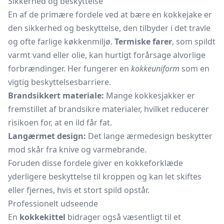
Sikkerhed og beskyttelse
En af de primære fordele ved at bære en kokkejake er
den sikkerhed og beskyttelse, den tilbyder i det travle
og ofte farlige køkkenmiljø.
Termiske farer
, som spildt
varmt vand eller olie, kan hurtigt forårsage alvorlige
forbrændinger. Her fungerer en
kokkeuniform
som en
vigtig beskyttelsesbarriere.
Brandsikkert materiale:
Mange kokkesjakker er
fremstillet af brandsikre materialer, hvilket reducerer
risikoen for, at en ild får fat.
Langærmet design:
Det lange ærmedesign beskytter
mod skår fra knive og varmebrande.
Foruden disse fordele giver en
kokkeforklæde
yderligere beskyttelse til kroppen og kan let skiftes
eller fjernes, hvis et stort spild opstår.
Professionelt udseende
En
kokkekittel
bidrager også væsentligt til et