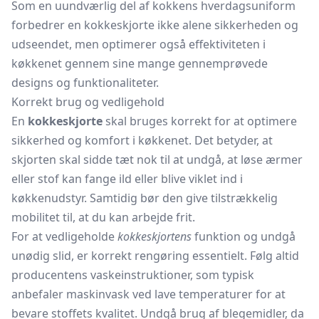
Som en uundværlig del af kokkens hverdagsuniform
forbedrer en kokkeskjorte ikke alene sikkerheden og
udseendet, men optimerer også effektiviteten i
køkkenet gennem sine mange gennemprøvede
designs og funktionaliteter.
Korrekt brug og vedligehold
En
kokkeskjorte
skal bruges korrekt for at optimere
sikkerhed og komfort i køkkenet. Det betyder, at
skjorten skal sidde tæt nok til at undgå, at løse ærmer
eller stof kan fange ild eller blive viklet ind i
køkkenudstyr. Samtidig bør den give tilstrækkelig
mobilitet til, at du kan arbejde frit.
For at vedligeholde
kokkeskjortens
funktion og undgå
unødig slid, er korrekt rengøring essentielt. Følg altid
producentens vaskeinstruktioner, som typisk
anbefaler maskinvask ved lave temperaturer for at
bevare stoffets kvalitet. Undgå brug af blegemidler, da