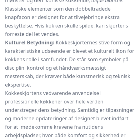
mønster og den ikoniske
kokkehue,
toque blanche
.
Klassiske elementer som den dobbeltradede
knapfacon er designet for at tilvejebringe ekstra
beskyttelse. Hvis kokken skulle spilde, kan skjortens
forreste del let vendes.
Kulturel Betydning:
Kokkeskjorternes stive form og
karakteristiske udseende er blevet et kulturelt ikon for
kokkens rolle i samfundet. De står som symboler på
disciplin, kontrol og et håndværksmæssigt
mesterskab, der kræver både kunstnerisk og teknisk
ekspertise.
Kokkeskjortens vedvarende anvendelse i
professionelle køkkener over hele verden
understreger dens betydning. Samtidig er tilpasninger
og moderne opdateringer af designet blevet indført
for at imødekomme kravene fra nutidens
arbejdspladser, hvor både komfort og sikkerhed er