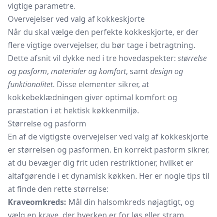
vigtige parametre.
Overvejelser ved valg af kokkeskjorte
Når du skal vælge den perfekte kokkeskjorte, er der
flere vigtige overvejelser, du bør tage i betragtning.
Dette afsnit vil dykke ned i tre hovedaspekter:
størrelse
og pasform
,
materialer og komfort
, samt
design og
funktionalitet
. Disse elementer sikrer, at
kokkebeklædningen giver optimal komfort og
præstation i et hektisk køkkenmiljø.
Størrelse og pasform
En af de vigtigste overvejelser ved valg af kokkeskjorte
er størrelsen og pasformen. En korrekt pasform sikrer,
at du bevæger dig frit uden restriktioner, hvilket er
altafgørende i et dynamisk køkken. Her er nogle tips til
at finde den rette størrelse:
Kraveomkreds:
Mål din halsomkreds nøjagtigt, og
vælg en krave, der hverken er for løs eller stram.