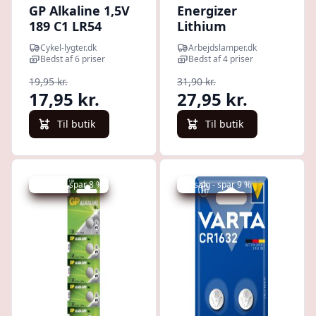
GP Alkaline 1,5V
Energizer
189 C1 LR54
Lithium
V10GA Knapcelle
Miniature
Cykel-lygter.dk
Arbejdslamper.dk
Batteri
CR1620 1 pack -
Bedst af 6 priser
Bedst af 4 priser
Batteri
19,95 kr.
31,90 kr.
17,95 kr.
27,95 kr.
Til butik
Til butik
Udsalg - spar 8 %
Udsalg - spar 9 %