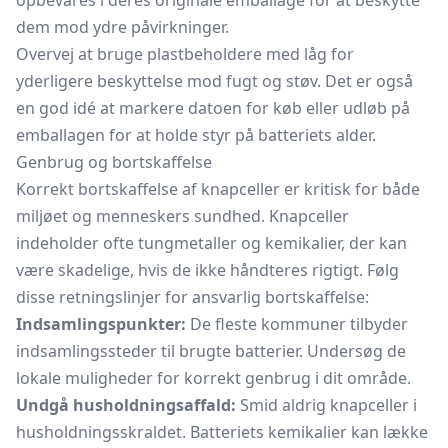
opbevares i deres originale emballage for at beskytte
dem mod ydre påvirkninger.
Overvej at bruge plastbeholdere med låg for
yderligere beskyttelse mod fugt og støv. Det er også
en god idé at markere datoen for køb eller udløb på
emballagen for at holde styr på batteriets alder.
Genbrug og bortskaffelse
Korrekt bortskaffelse af knapceller er kritisk for både
miljøet og menneskers sundhed. Knapceller
indeholder ofte tungmetaller og kemikalier, der kan
være skadelige, hvis de ikke håndteres rigtigt. Følg
disse retningslinjer for ansvarlig bortskaffelse:
Indsamlingspunkter:
De fleste kommuner tilbyder
indsamlingssteder til brugte batterier. Undersøg de
lokale muligheder for korrekt genbrug i dit område.
Undgå husholdningsaffald:
Smid aldrig knapceller i
husholdningsskraldet. Batteriets kemikalier kan lække