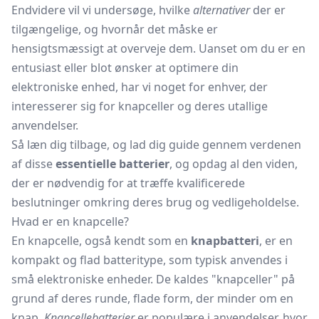
Endvidere vil vi undersøge, hvilke
alternativer
der er
tilgængelige, og hvornår det måske er
hensigtsmæssigt at overveje dem. Uanset om du er en
entusiast eller blot ønsker at optimere din
elektroniske enhed, har vi noget for enhver, der
interesserer sig for knapceller og deres utallige
anvendelser.
Så læn dig tilbage, og lad dig guide gennem verdenen
af disse
essentielle batterier
, og opdag al den viden,
der er nødvendig for at træffe kvalificerede
beslutninger omkring deres brug og vedligeholdelse.
Hvad er en knapcelle?
En knapcelle, også kendt som en
knapbatteri
, er en
kompakt og flad batteritype, som typisk anvendes i
små elektroniske enheder. De kaldes "knapceller" på
grund af deres runde, flade form, der minder om en
knap.
Knapcellebatterier
er populære i anvendelser, hvor