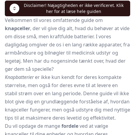
Disclaimer! Nøjagtigheden er ikke verificeret. Klik
her for at læse hele guiden
Velkommen til vores omfattende guide om
knapceller
, der vil give dig alt, hvad du behøver at vide
om disse små, men kraftfulde batterier. I vores
dagligdag omgiver de os i en lang række apparater, fra
armbåndsure og bilnøgler til medicinsk udstyr og
legetøj. Men har du nogensinde tænkt over, hvad der
gør dem så specielle?
Knapbatterier
er ikke kun kendt for deres kompakte
størrelse, men også for deres evne til at levere en
stabil strøm over en lang periode. Denne guide vil ikke
blot give dig en grundlæggende forståelse af, hvordan
knapceller fungerer, men også udstyre dig med nyttige
tips til at maksimere deres levetid og effektivitet.
Du vil opdage de mange
fordele
ved at vælge
knapceller til dine enheder, og hvordan deres