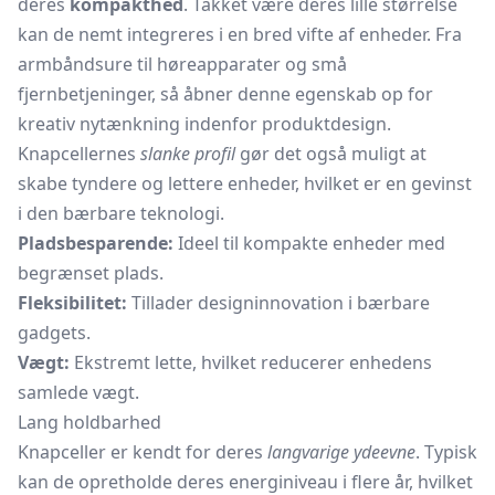
deres
kompakthed
. Takket være deres lille størrelse
kan de nemt integreres i en bred vifte af enheder. Fra
armbåndsure
til høreapparater og små
fjernbetjeninger, så åbner denne egenskab op for
kreativ nytænkning indenfor produktdesign.
Knapcellernes
slanke profil
gør det også muligt at
skabe tyndere og lettere enheder, hvilket er en gevinst
i den bærbare teknologi.
Pladsbesparende:
Ideel til kompakte enheder med
begrænset plads.
Fleksibilitet:
Tillader designinnovation i bærbare
gadgets.
Vægt:
Ekstremt lette, hvilket reducerer enhedens
samlede vægt.
Lang holdbarhed
Knapceller er kendt for deres
langvarige ydeevne
. Typisk
kan de opretholde deres energiniveau i flere år, hvilket