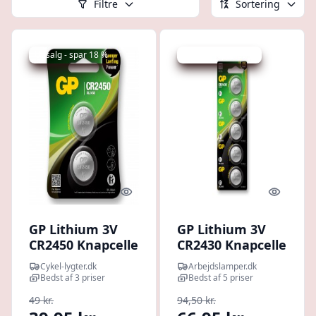
Filtre
Sortering
Udsalg - spar 18 %
Udsalg - spar 29 %
Quick look
Quick l
GP Lithium 3V
GP Lithium 3V
CR2450 Knapcelle
CR2430 Knapcelle
Batteri - 2 stk.
Batteri - 5 stk.
Cykel-lygter.dk
Arbejdslamper.dk
Bedst af 3 priser
Bedst af 5 priser
49 kr.
94,50 kr.