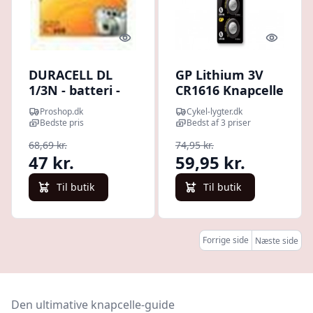
Quick look
Quick l
DURACELL DL
GP Lithium 3V
1/3N - batteri -
CR1616 Knapcelle
CR1/3N
Batteri - 5 stk.
Proshop.dk
Cykel-lygter.dk
Bedste pris
Bedst af 3 priser
68,69 kr.
74,95 kr.
47 kr.
59,95 kr.
Til butik
Til butik
Forrige side
Næste side
Den ultimative knapcelle-guide