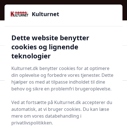
Kulturnet - Alt Det Gode I Livet | Din Kulturguide Siden
e menu
2016
Kulturnet
🌟🌟🌟🌟🌟
🌟
🚚
3.958 produktyper
Hurtig levering
Dette website benytter
🏷️
👍
97 kategorier
Kun godkendte butikker
cookies og lignende
teknologier
Men
Start søgning
Start søgning
Kulturnet.dk benytter cookies for at optimere
din oplevelse og forbedre vores tjenester. Dette
hjælper os med at tilpasse indholdet til dine
behov og sikre en problemfri brugeroplevelse.
Forside
Bolig og indretning
Husholdningsapperater
Knapcelle
Ved at fortsætte på Kulturnet.dk accepterer du
Knapceller - 69 på lager
automatisk, at vi bruger cookies. Du kan læse
mere om vores databehandling i
privatlivspolitikken.