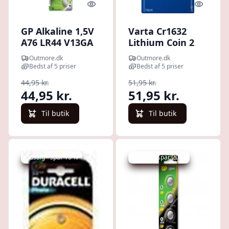
Quick look
Quick l
GP Alkaline 1,5V
Varta Cr1632
A76 LR44 V13GA
Lithium Coin 2
Knapcelle Batteri
Pack (b) - Batteri
Outmore.dk
Outmore.dk
- 5 stk.
Bedst af 5 priser
Bedst af 5 priser
44,95 kr.
51,95 kr.
44,95 kr.
51,95 kr.
Til butik
Til butik
Udsalg - spar 16 %
Udsalg - spar 20 %