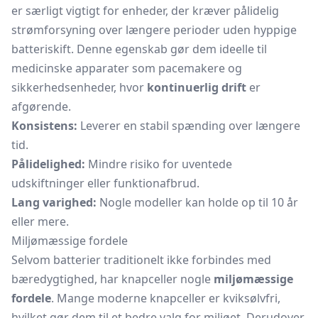
er særligt vigtigt for enheder, der kræver pålidelig
strømforsyning over længere perioder uden hyppige
batteriskift. Denne egenskab gør dem ideelle til
medicinske apparater som pacemakere og
sikkerhedsenheder, hvor
kontinuerlig drift
er
afgørende.
Konsistens:
Leverer en stabil spænding over længere
tid.
Pålidelighed:
Mindre risiko for uventede
udskiftninger eller funktionafbrud.
Lang varighed:
Nogle modeller kan holde op til 10 år
eller mere.
Miljømæssige fordele
Selvom batterier traditionelt ikke forbindes med
bæredygtighed, har knapceller nogle
miljømæssige
fordele
. Mange moderne knapceller er kviksølvfri,
hvilket gør dem til et bedre valg for miljøet. Derudover