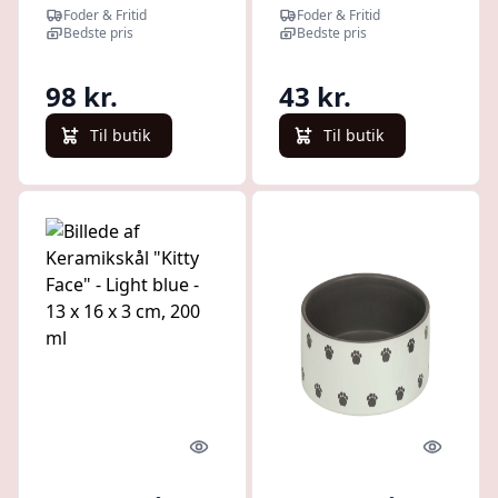
"CAT", 23x12x4
X 5 cm, 250 ml
Foder & Fritid
Foder & Fritid
cm - Red -
Bedste pris
Bedste pris
23x12x4 cm
98 kr.
43 kr.
Til butik
Til butik
Quick look
Quick l