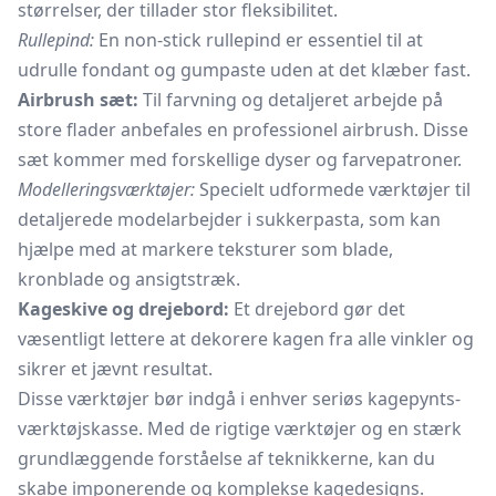
størrelser, der tillader stor fleksibilitet.
Rullepind:
En non-stick
rullepind
er essentiel til at
udrulle fondant og gumpaste uden at det klæber fast.
Airbrush sæt:
Til farvning og detaljeret arbejde på
store flader anbefales en professionel airbrush. Disse
sæt kommer med forskellige dyser og farvepatroner.
Modelleringsværktøjer:
Specielt udformede værktøjer til
detaljerede modelarbejder i sukkerpasta, som kan
hjælpe med at markere teksturer som blade,
kronblade og ansigtstræk.
Kageskive og drejebord:
Et drejebord gør det
væsentligt lettere at dekorere kagen fra alle vinkler og
sikrer et jævnt resultat.
Disse værktøjer bør indgå i enhver seriøs kagepynts-
værktøjskasse. Med de rigtige værktøjer og en stærk
grundlæggende forståelse af teknikkerne, kan du
skabe imponerende og komplekse kagedesigns.