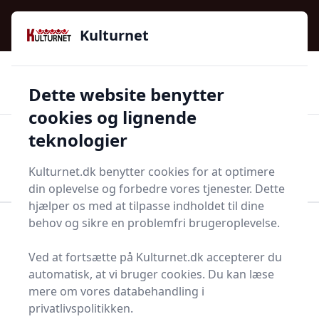
Kulturnet - Alt Det Gode I Livet | Din Kulturguide Siden
e menu
2016
Kulturnet
🌟🌟🌟🌟🌟
🌟
🚚
3.958 produktyper
Hurtig levering
Dette website benytter
🏷️
👍
97 kategorier
Kun godkendte butikker
cookies og lignende
teknologier
Men
Start søgning
Start søgning
Kulturnet.dk benytter cookies for at optimere
din oplevelse og forbedre vores tjenester. Dette
hjælper os med at tilpasse indholdet til dine
behov og sikre en problemfri brugeroplevelse.
Forside
Bolig og indretning
Fest og festoppyntning
Fødselsdagspynt
Kagepynt
Ved at fortsætte på Kulturnet.dk accepterer du
Top 2 bedste kagepynt
automatisk, at vi bruger cookies. Du kan læse
mere om vores databehandling i
privatlivspolitikken.