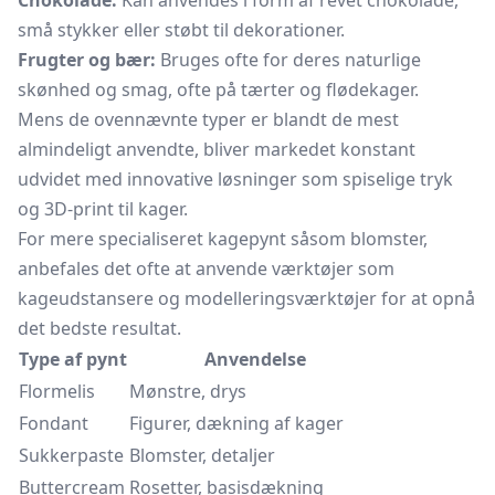
Chokolade:
Kan anvendes i form af revet chokolade,
små stykker eller støbt til dekorationer.
Frugter og bær:
Bruges ofte for deres naturlige
skønhed og smag, ofte på tærter og flødekager.
Mens de ovennævnte typer er blandt de mest
almindeligt anvendte, bliver markedet konstant
udvidet med innovative løsninger som spiselige tryk
og 3D-print til kager.
For mere specialiseret kagepynt såsom blomster,
anbefales det ofte at anvende værktøjer som
kageudstansere og modelleringsværktøjer for at opnå
det bedste resultat.
Type af pynt
Anvendelse
Flormelis
Mønstre, drys
Fondant
Figurer, dækning af kager
Sukkerpaste
Blomster, detaljer
Buttercream
Rosetter, basisdækning