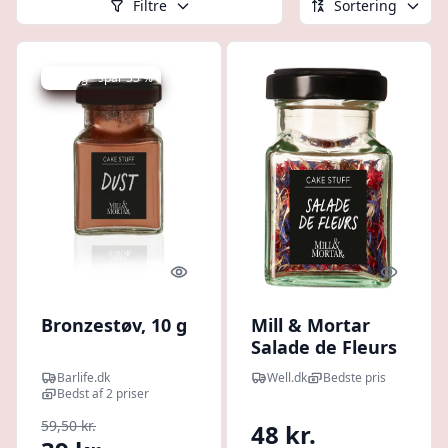
Filtre
Sortering
Udsalg - spar 33 %
Quick look
Quick l
Bronzestøv, 10 g
Mill & Mortar
Salade de Fleurs
Ø (2 g)
Barlife.dk
Well.dk
Bedste pris
Bedst af 2 priser
59,50 kr.
48 kr.