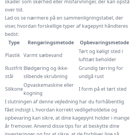
skader som skørhed eller misfarvninger, der kan opstå
over tid.
Lad os se nærmere på en sammenligningstabel, der
viser, hvordan forskellige typer af kagepynt håndteres
bedst:
Type
Rengøringsmetode
Opbevaringsmetode
Tørt og køligt sted i
Plastik
Varmt sæbevand
lufttæt beholder
Rustfrit
Blødgøring og ikke-
Grundig tørring for
stål
slibende skrubning
undgå rust
Opvaskemaskine eller
Silikone
I form på et tørt sted
kogning
I slutningen af denne vejledning har du forhåbentlig
fået indsigt i, hvordan korrekt vedligeholdelse og
opbevaring kan sikre, at dine kagepynt holder i mange
år fremover. Anvend disse tips for at beskytte dine
investeringer og for at sikre, at de forbliver lige så