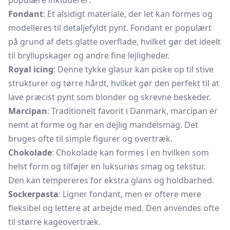
populære inkluderer:
Fondant
: Et alsidigt materiale, der let kan formes og
modelleres til detaljefyldt pynt. Fondant er populært
på grund af dets glatte overflade, hvilket gør det ideelt
til bryllupskager og andre fine lejligheder.
Royal icing
: Denne tykke glasur kan piske op til stive
strukturer og tørre hårdt, hvilket gør den perfekt til at
lave præcist pynt som blonder og skrevne beskeder.
Marcipan
: Traditionelt favorit i Danmark, marcipan er
nemt at forme og har en dejlig mandelsmag. Det
bruges ofte til simple figurer og overtræk.
Chokolade
: Chokolade kan formes i en hvilken som
helst form og tilføjer en luksuriøs smag og tekstur.
Den kan tempereres for ekstra glans og holdbarhed.
Sockerpasta
: Ligner fondant, men er oftere mere
fleksibel og lettere at arbejde med. Den anvendes ofte
til større kageovertræk.