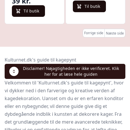
39 kr.
Til butik
Til butik
Forrige side
Næste side
Kulturnet.dk's guide til kagepynt
Disclaimer! Nøjagtigheden er ikke verificeret. Klik
her for at læse hele guiden
Velkommen til 'Kulturnet.dk's guide til kagepynt', hvor
vi dykker ned i den farverige og kreative verden af
kagedekoration. Uanset om du er en erfaren konditor
eller en nybegynder, vil denne guide give dig et
dybdegående indblik i kunsten at dekorere kager. Fra
det grundlæggende til de mere avancerede teknikker,
tilbyder vi en omfattende roadmap for at løfte dine