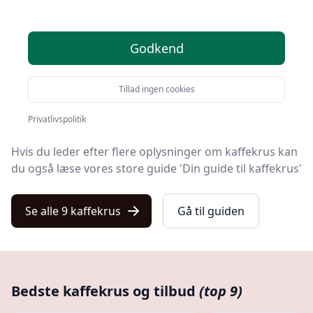
Kulturnet er stedet at finde kaffekrus. Vi har samlet 9
Godkend
top-produkter, så du hurtigt kan vælge det bedste.
Uanset om du ønsker kvalitet, tilbud på kaffekrus, en
Tillad ingen cookies
bestemt type eller fri levering, kan du finde det bedste
valg blandt vores 9 udvalgte produkter her.
Privatlivspolitik
Hvis du leder efter flere oplysninger om kaffekrus kan
du også læse vores store guide 'Din guide til kaffekrus'
Se alle 9 kaffekrus
Gå til guiden
Bedste kaffekrus og tilbud
(top 9)