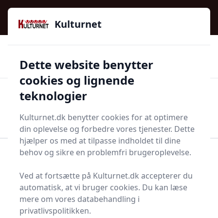
Kulturnet - Alt Det Gode I Livet | Din Kulturguide Siden
e menu
2016
Kulturnet
🌟🌟🌟🌟🌟
🌟
🚚
3.958 produktyper
Hurtig levering
Dette website benytter
🏷️
👍
97 kategorier
Kun godkendte butikker
cookies og lignende
teknologier
Men
Start søgning
Start søgning
Kulturnet.dk benytter cookies for at optimere
din oplevelse og forbedre vores tjenester. Dette
hjælper os med at tilpasse indholdet til dine
behov og sikre en problemfri brugeroplevelse.
Forside
Bolig og indretning
Køkken og spisestue
Kaffe og kaffebrygning
Kaffekrus
Ved at fortsætte på Kulturnet.dk accepterer du
Bedste kaffekrus og
automatisk, at vi bruger cookies. Du kan læse
mere om vores databehandling i
tilbud - top 9
privatlivspolitikken.