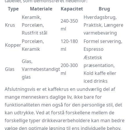
tabeller, som demonstreret nedenfor:
Type
Materiale
Kapacitet
Brug
Keramik,
Hverdagsbrug,
240-350
Krus
Porcelæn,
Praktisk, Længere
ml
Rustfrit stål
varmebevaring
Porcelæn,
120-180
Formel servering,
Kopper
Keramik
ml
Espresso
Æstetisk
Glas,
200-300
præsentation,
Glas
Varmebestandigt
ml
Kold kaffe eller
glas
iced drinks
Afslutningsvis er et kaffekrus en uundværlig del af
mange menneskers daglige liv, ikke bare for
funktionaliteten men også for den personlige stil, det
kan udtrykke. Ved at forstå forskellene mellem de
forskellige typer drikkevarerbeholdere kan man bedre
vælge den optimale løsning til ens individuelle behov.