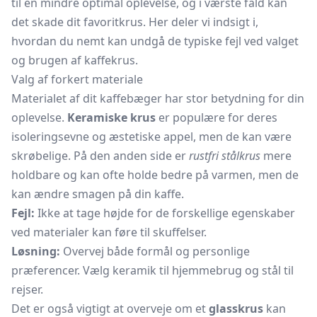
til en mindre optimal oplevelse, og i værste fald kan
det skade dit favoritkrus. Her deler vi indsigt i,
hvordan du nemt kan undgå de typiske fejl ved valget
og brugen af kaffekrus.
Valg af forkert materiale
Materialet af dit
kaffebæger
har stor betydning for din
oplevelse.
Keramiske krus
er populære for deres
isoleringsevne og æstetiske appel, men de kan være
skrøbelige. På den anden side er
rustfri stålkrus
mere
holdbare og kan ofte holde bedre på varmen, men de
kan ændre smagen på din kaffe.
Fejl:
Ikke at tage højde for de forskellige egenskaber
ved materialer kan føre til skuffelser.
Løsning:
Overvej både formål og personlige
præferencer. Vælg keramik til hjemmebrug og stål til
rejser.
Det er også vigtigt at overveje om et
glasskrus
kan