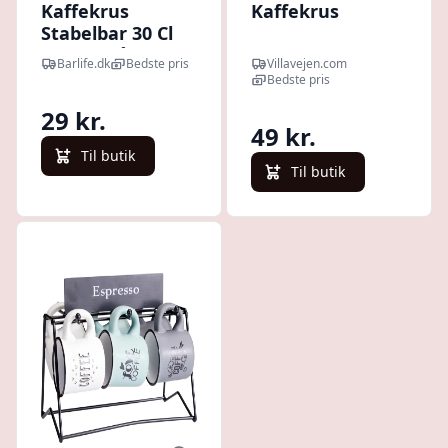
Kaffekrus
Kaffekrus
Stabelbar 30 Cl
Mørkegrå Pp-
Barlife.dk
Bedste pris
Villavejen.com
plastik Bpa Fri
Bedste pris
29 kr.
49 kr.
Til butik
Til butik