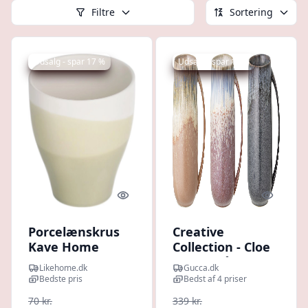
Filtre
Sortering
Udsalg - spar 17 %
Udsalg - spar 14 %
Quick look
Quick l
Porcelænskrus
Creative
Kave Home
Collection - Cloe
Sayuri 11 cm
Krus - Blå -
Likehome.dk
Gucca.dk
grøn kaffekop
Stentøj - Sæt
Bedste pris
Bedst af 4 priser
Med 3 Stk
70 kr.
339 kr.