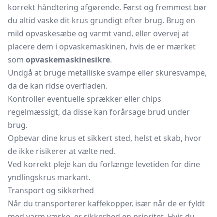
korrekt håndtering afgørende. Først og fremmest bør
du altid vaske dit krus grundigt efter brug. Brug en
mild opvaskesæbe og varmt vand, eller overvej at
placere dem i opvaskemaskinen, hvis de er mærket
som
opvaskemaskinesikre
.
Undgå at bruge metalliske svampe eller skuresvampe,
da de kan ridse overfladen.
Kontroller eventuelle sprækker eller chips
regelmæssigt, da disse kan forårsage brud under
brug.
Opbevar dine krus et sikkert sted, helst et skab, hvor
de ikke risikerer at vælte ned.
Ved korrekt pleje kan du forlænge levetiden for dine
yndlingskrus markant.
Transport og sikkerhed
Når du transporterer kaffekopper, især når de er fyldt
med varm væske, er sikkerhed en prioritet. Hvis du