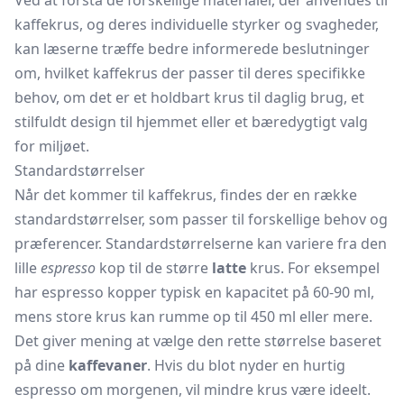
Ved at forstå de forskellige materialer, der anvendes til
kaffekrus, og deres individuelle styrker og svagheder,
kan læserne træffe bedre informerede beslutninger
om, hvilket kaffekrus der passer til deres specifikke
behov, om det er et holdbart krus til daglig brug, et
stilfuldt design til hjemmet eller et bæredygtigt valg
for miljøet.
Standardstørrelser
Når det kommer til kaffekrus, findes der en række
standardstørrelser, som passer til forskellige behov og
præferencer. Standardstørrelserne kan variere fra den
lille
espresso
kop til de større
latte
krus. For eksempel
har espresso kopper typisk en kapacitet på 60-90 ml,
mens store krus kan rumme op til 450 ml eller mere.
Det giver mening at vælge den rette størrelse baseret
på dine
kaffevaner
. Hvis du blot nyder en hurtig
espresso om morgenen, vil mindre krus være ideelt.