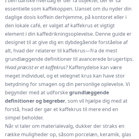
I den danske hverdag er der få objekter, der er så
essentielle som kaffekoppen. Uanset om du nyder din
daglige dosis koffein derhjemme, på kontoret eller i
den lokale café, er valget af kaffekrus et vigtigt
element i din kaffedrikningsoplevelse. Denne guide er
designet til at give dig en dybdegående forståelse af
alt, hvad der relaterer til kaffekrus—fra de mest
grundlæggende definitioner til avancerede brugertips.
Hvad præcist er et kaffekrus?
Kaffenydelse kan være
meget individuel, og et velegnet krus kan have stor
betydning for smagen og din personlige oplevelse. Vi
begynder med at udforske
grundlæggende
definitioner og begreber
, som vil hjælpe dig med at
forstå, hvad der gør et kaffekrus til mere end en
simpel beholder.
Når vi taler om materialevalg, dukker der straks en
række muligheder op, såsom porcelæn, keramik, glas