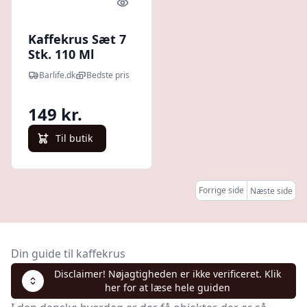
Quick look
Kaffekrus Sæt 7
Stk. 110 Ml
Barlife.dk
Bedste pris
149 kr.
Til butik
Forrige side
Næste side
Din guide til kaffekrus
Disclaimer! Nøjagtigheden er ikke verificeret. Klik
her for at læse hele guiden