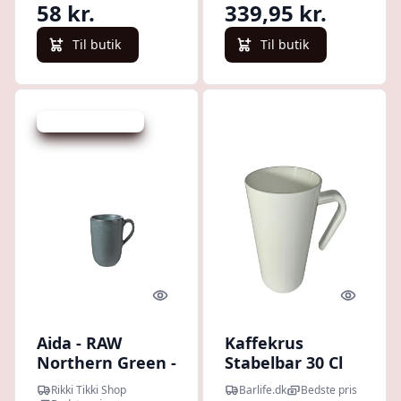
58 kr.
339,95 kr.
Til butik
Til butik
Udsalg - spar 33 %
Quick look
Quick l
Aida - RAW
Kaffekrus
Northern Green -
Stabelbar 30 Cl
kaffekop, 20 cl
Hvid Pp-plastik
Rikki Tikki Shop
Barlife.dk
Bedste pris