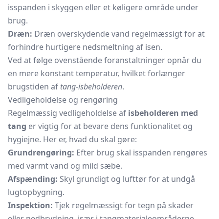
isspanden i skyggen eller et køligere område under
brug.
Dræn:
Dræn overskydende vand regelmæssigt for at
forhindre hurtigere nedsmeltning af isen.
Ved at følge ovenstående foranstaltninger opnår du
en mere konstant temperatur, hvilket forlænger
brugstiden af
tang-isbeholderen
.
Vedligeholdelse og rengøring
Regelmæssig vedligeholdelse af
isbeholderen med
tang
er vigtig for at bevare dens funktionalitet og
hygiejne. Her er, hvad du skal gøre:
Grundrengøring:
Efter brug skal isspanden rengøres
med varmt vand og mild sæbe.
Afspænding:
Skyl grundigt og lufttør for at undgå
lugtopbygning.
Inspektion:
Tjek regelmæssigt for tegn på skader
eller nedbrydning, især i tangmaterialeområderne.