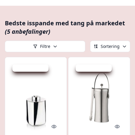
Bedste isspande med tang på markedet
(5 anbefalinger)
Filtre
Sortering
Udsalg - spar 37 %
Udsalg - spar 16 %
Quick look
Quick l