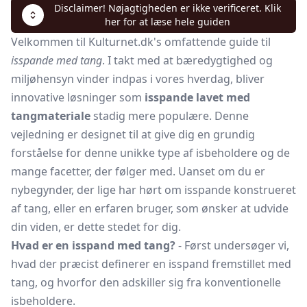
Disclaimer! Nøjagtigheden er ikke verificeret. Klik
her for at læse hele guiden
Velkommen til Kulturnet.dk's omfattende guide til
isspande med tang
. I takt med at bæredygtighed og
miljøhensyn vinder indpas i vores hverdag, bliver
innovative løsninger som
isspande lavet med
tangmateriale
stadig mere populære. Denne
vejledning er designet til at give dig en grundig
forståelse for denne unikke type af isbeholdere og de
mange facetter, der følger med. Uanset om du er
nybegynder, der lige har hørt om isspande konstrueret
af tang, eller en erfaren bruger, som ønsker at udvide
din viden, er dette stedet for dig.
Hvad er en isspand med tang?
- Først undersøger vi,
hvad der præcist definerer en isspand fremstillet med
tang, og hvorfor den adskiller sig fra konventionelle
isbeholdere.