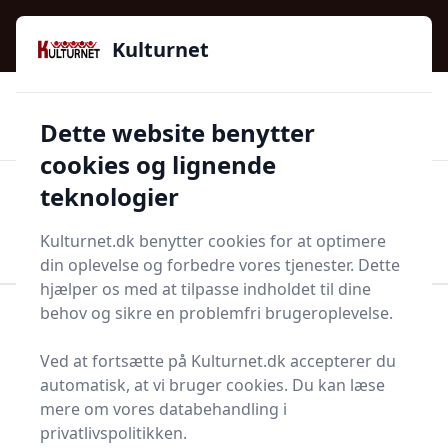
Kulturnet - Alt Det Gode I Livet | Din Kulturguide Siden
e menu
2016
Kulturnet
🌟🌟🌟🌟🌟
🌟
🚚
3.958 produktyper
Hurtig levering
Dette website benytter
🏷️
👍
97 kategorier
Kun godkendte butikker
cookies og lignende
teknologier
Men
Start søgning
Start søgning
Kulturnet.dk benytter cookies for at optimere
din oplevelse og forbedre vores tjenester. Dette
hjælper os med at tilpasse indholdet til dine
behov og sikre en problemfri brugeroplevelse.
Forside
Bolig og indretning
Bar og tilbehør
Isspand med tang
Ved at fortsætte på Kulturnet.dk accepterer du
Bedste isspande med
automatisk, at vi bruger cookies. Du kan læse
mere om vores databehandling i
tang på markedet - 5
privatlivspolitikken.