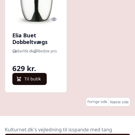
Quick look
Elia Buet
Dobbeltvægs
Isspand Med
Barlife.dk
Bedste pris
Tang 1,3ltr
629 kr.
Til butik
Forrige side
Næste side
Kulturnet.dk's vejledning til isspande med tang