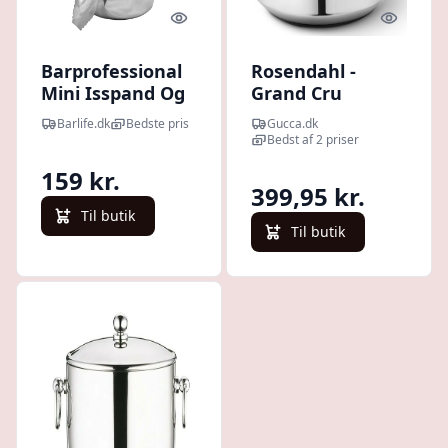
Quick look
Quick l
Barprofessional
Rosendahl -
Mini Isspand Og
Grand Cru
Tang
Barware Isspand
Barlife.dk
Bedste pris
Gucca.dk
ø16 Cm - Stål
Bedst af 2 priser
159 kr.
399,95 kr.
Til butik
Til butik