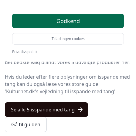
anbefalinger
Godkend
Du er landet på Kulturnet, hvor du finder de bedste
isspande med tang. Vi har udvalgt 5 produkter til dig!
Tillad ingen cookies
Uanset om du ønsker kvalitet, tilbud på isspande med
Privatlivspolitik
tang, en bestemt type eller fri levering, kan du finde
det bedste valg blandt vores 5 udvalgte produkter her.
Hvis du leder efter flere oplysninger om isspande med
tang kan du også læse vores store guide
'Kulturnet.dk's vejledning til isspande med tang'
Se alle 5 isspande med tang
Gå til guiden