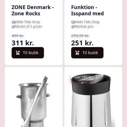
ZONE Denmark -
Funktion -
Zone Rocks
Isspand med
Isspand med
tang Dia 12,2 x
Rikki Tikki Shop
Rikki Tikki Shop
tang Dia. 13 x 12
16,3 cm
Bedst af 2 priser
Bedste pris
cm Polished
499 kr.
299,95 kr.
Steel
311 kr.
251 kr.
Til butik
Til butik
Spar 100 kr.