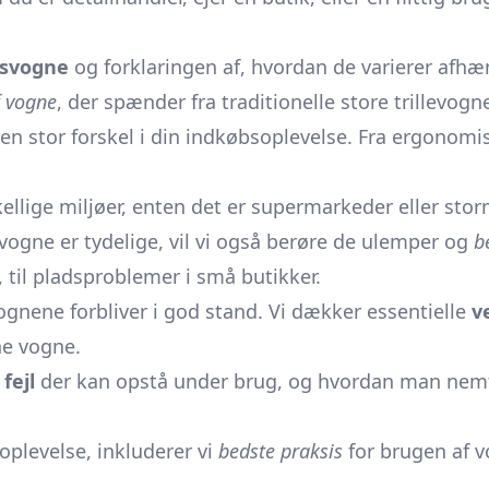
bsvogne
og forklaringen af, hvordan de varierer afhæng
f vogne
, der spænder fra traditionelle store trillevog
en stor forskel i din indkøbsoplevelse. Fra ergonomisk
skellige miljøer, enten det er supermarkeder eller sto
ogne er tydelige, vil vi også berøre de ulemper og
b
 til pladsproblemer i små butikker.
vognene forbliver i god stand. Vi dækker essentielle
v
ne vogne.
e
fejl
der kan opstå under brug, og hvordan man nemt 
plevelse, inkluderer vi
bedste praksis
for brugen af vo