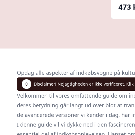
473 
Opdag alle aspekter af indkøbsvogne på kultu
Disclaimer! Nøjagtigheden er ikke verificeret. Klik
Velkommen til vores omfattende guide om ind
deres betydning går langt ud over blot at tra
de avancerede versioner vi kender i dag, har i
I denne guide vil vi dykke ned i den fasciner
essentiel del af indkøbsoplevelsen. Uanset om d