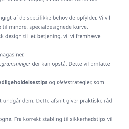
igt af de specifikke behov de opfylder. Vi vil
ne til mindre, specialdesignede kurve.
 design til let betjening, vil vi fremhæve
rmagasiner.
egrænsninger
der kan opstå. Dette vil omfatte
edligeholdelsestips
og
pleje
strategier, som
undgår dem. Dette afsnit giver praktiske råd
gne. Fra korrekt stabling til sikkerhedstips vil