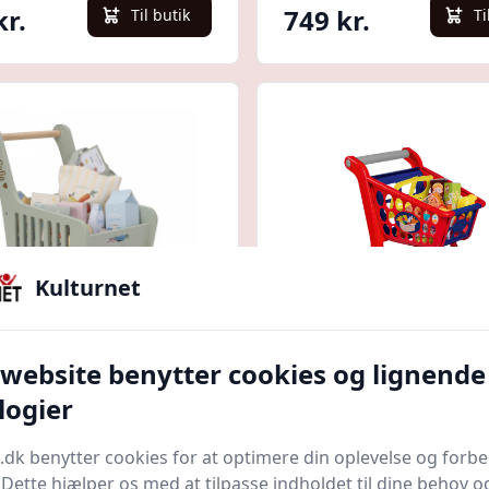
kr.
749 kr.
Til butik
Ti
Kulturnet
Quick look
 website benytter cookies og lignende
bsvogn med navn fra
Junior Home - Min
logier
 Dutch
Indkøbsvogn
trum
Bedste pris
Luxbaby.dk
Bedste pris
.dk benytter cookies for at optimere din oplevelse og forb
. Dette hjælper os med at tilpasse indholdet til dine behov o