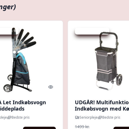
nger)
 spar 23 %
Udsalg - spar 46 %
Quick look
 Let Indkøbsvogn
UDGÅR! Multifunktio
iddeplads
Indkøbsvogn med Kø
Termorum
pleje
Bedste pris
Seniorpleje
Bedste pris
1499 kr.