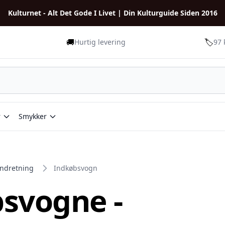
Kulturnet - Alt Det Gode I Livet | Din Kulturguide Siden 2016
🚚
🏷️
Hurtig levering
97 
r
Smykker
indretning
Indkøbsvogn
svogne -