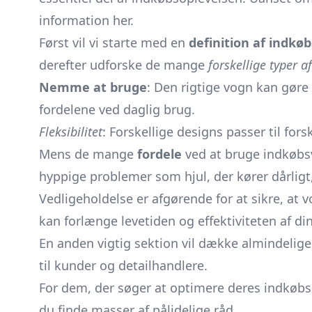
information her.
Først vil vi starte med en
definition af indkø
derefter udforske de mange
forskellige typer a
Nemme at bruge
: Den rigtige vogn kan gøre 
fordelene ved daglig brug.
Fleksibilitet
: Forskellige designs passer til for
Mens de mange
fordele
ved at bruge indkøbsv
hyppige problemer som hjul, der kører dårligt,
Vedligeholdelse er afgørende for at sikre, at 
kan forlænge levetiden og effektiviteten af di
En anden vigtig sektion vil dække almindelig
til kunder og detailhandlere.
For dem, der søger at optimere deres indkøbso
du finde masser af pålidelige råd.