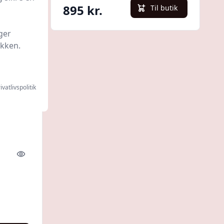
895 kr.
l butik
Til butik
ger
ikken.
ivatlivspolitik
Quick look