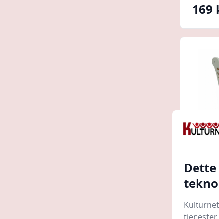
169 
Dette
Indkø
tekno
Little
C.Cen
Kulturnet
tjenester