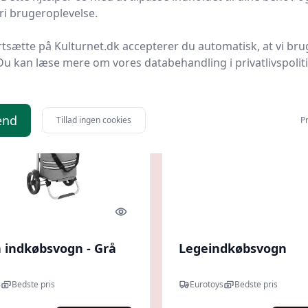
kr.
179,95 kr.
Til butik
Ti
i brugeroplevelse.
rtsætte på Kulturnet.dk accepterer du automatisk, at vi bru
Du kan læse mere om vores databehandling i privatlivspolit
end
Tillad ingen cookies
Pr
Quick look
indkøbsvogn - Grå
Legeindkøbsvogn
8
Bedste pris
Eurotoys
Bedste pris