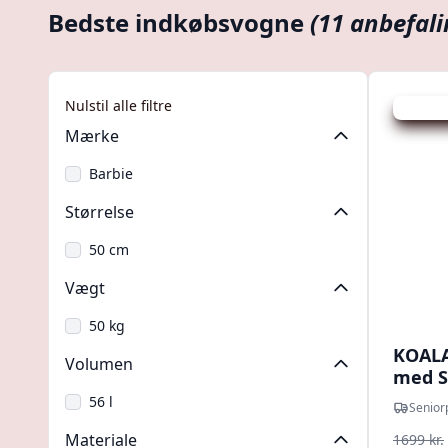
Bedste indkøbsvogne
(11 anbefali
Nulstil alle filtre
Udsalg -
Mærke
Barbie
Størrelse
50 cm
Vægt
50 kg
KOALA
Volumen
med S
56 l
Senior
Materiale
1699 kr.