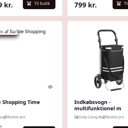
9 kr.
799 kr.
Til butik
Ti
 spar 32 %
Quick look
e Shopping Time
Indkøbsvogn -
multifunktionel m
aftagelig skulder- og
ys
Bedste pris
Daily-Living.dk
Bedste pris
køletaske - Opbevari
r.
Daily-Living