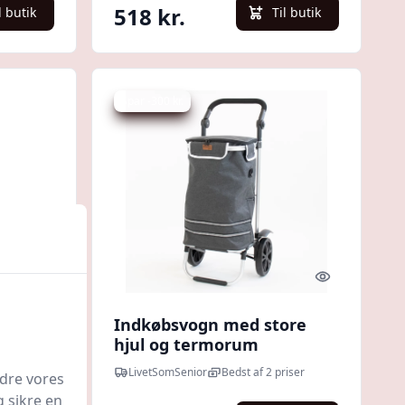
518 kr.
l butik
Til butik
Spar -300 kr.
Quick look
Quick look
Indkøbsvogn med store
hjul og termorum
LivetSomSenior
Bedst af 2 priser
edre vores
g sikre en