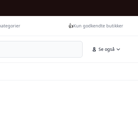
👍
kategorier
Kun godkendte butikker
Se også