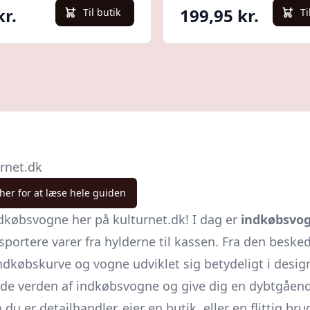
kr.
199,95 kr.
Til butik
Ti
rnet.dk
 her for at læse hele guiden
købsvogne her på kulturnet.dk! I dag er
indkøbsvo
nsportere varer fra hylderne til kassen. Fra den bes
ndkøbskurve og vogne udviklet sig betydeligt i desig
ende verden af indkøbsvogne og give dig en dybtgående
u er detailhandler, ejer en butik, eller en flittig bru