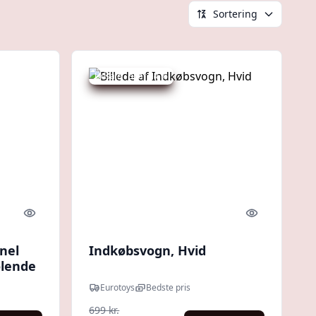
Sortering
Udsalg - spar 14 %
Quick look
Quick look
nel
Indkøbsvogn, Hvid
lende
Eurotoys
Bedste pris
699 kr.