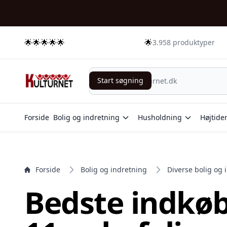
e menu
🌟🌟🌟🌟🌟
🌟
3.958 produktyper
Start søgning
Start søgning
Forside
Bolig og indretning
Husholdning
Højtide
Forside
Bolig og indretning
Diverse bolig og 
Bedste indkøb