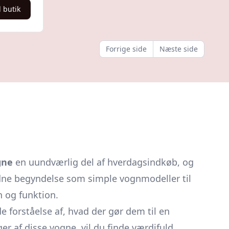
l butik
Forrige side
Næste side
gne
en uundværlig del af hverdagsindkøb, og
kedne begyndelse som simple vognmodeller til
n og funktion.
 forståelse af, hvad der gør dem til en
ger af disse vogne, vil du finde værdifuld