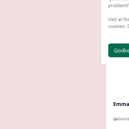
595 
problemfr
Ved at fo
cookies. 
Godk
Emma 
RAW5