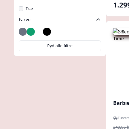
1.29
Træ
Farve
Udsalg -
Grå
Grøn
Hvid
Sort
Ryd alle filtre
Barbi
Euroto
249,95 k