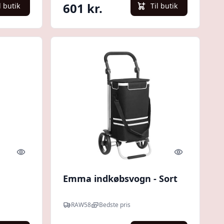
601 kr.
l butik
Til butik
Quick look
Quick look
Emma indkøbsvogn - Sort
RAW58
Bedste pris
ng -