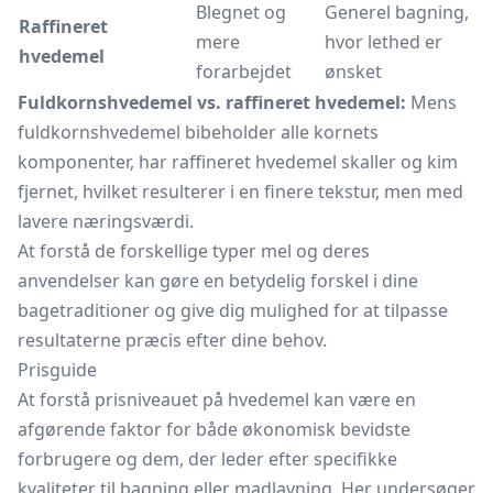
Blegnet og
Generel bagning,
Raffineret
mere
hvor lethed er
hvedemel
forarbejdet
ønsket
Fuldkornshvedemel vs. raffineret hvedemel:
Mens
fuldkornshvedemel bibeholder alle kornets
komponenter, har raffineret hvedemel skaller og kim
fjernet, hvilket resulterer i en finere tekstur, men med
lavere næringsværdi.
At forstå de forskellige typer mel og deres
anvendelser kan gøre en betydelig forskel i dine
bagetraditioner og give dig mulighed for at tilpasse
resultaterne præcis efter dine behov.
Prisguide
At forstå prisniveauet på hvedemel kan være en
afgørende faktor for både økonomisk bevidste
forbrugere og dem, der leder efter specifikke
kvaliteter til bagning eller madlavning. Her undersøger