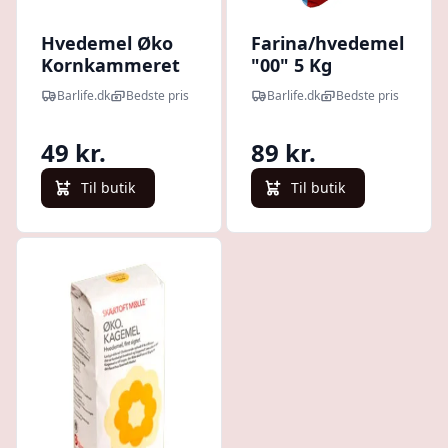
Hvedemel Øko
Farina/hvedemel
Kornkammeret
"00" 5 Kg
2kg
Barlife.dk
Bedste pris
Barlife.dk
Bedste pris
49 kr.
89 kr.
Til butik
Til butik