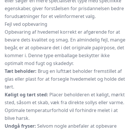
eller søger en mere specialiseret type med specifikke
egenskaber, giver forståelsen for prisdannelsen bedre
forudsætninger for et velinformeret valg.
Fejl ved opbevaring
Opbevaring af hvedemel korrekt er afgørende for at
bevare dets kvalitet og smag. En almindelig fejl, mange
begår, er at opbevare det i det originale papirpose, det
kommer i. Denne type emballage beskytter ikke
optimalt mod fugt og skadedyr.
Tæt beholder:
Brug en lufttæt beholder fremstillet af
glas eller plast for at forsegle hvedemelet og holde det
tørt.
Køligt og tørt sted:
Placer beholderen et køligt, mørkt
sted, såsom et skab, væk fra direkte sollys eller varme.
Optimale temperaturforhold vil forhindre melet i at
blive harsk.
Undgå fryser:
Selvom nogle anbefaler at opbevare