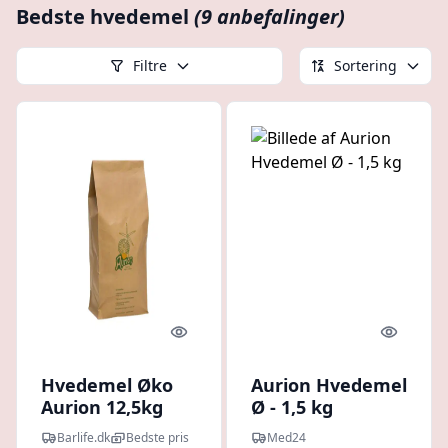
Bedste hvedemel
(9 anbefalinger)
Filtre
Sortering
Quick look
Quick l
Hvedemel Øko
Aurion Hvedemel
Aurion 12,5kg
Ø - 1,5 kg
Barlife.dk
Bedste pris
Med24