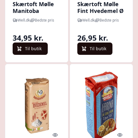
Skærtoft Mølle
Skærtoft Mølle
Manitoba
Fint Hvedemel Ø
Hvedemel
(1 kg)
Well.dk
Bedste pris
Well.dk
Bedste pris
Fintsigtet Ø (1
kg)
34,95 kr.
26,95 kr.
Til butik
Til butik
Quick look
Quick l