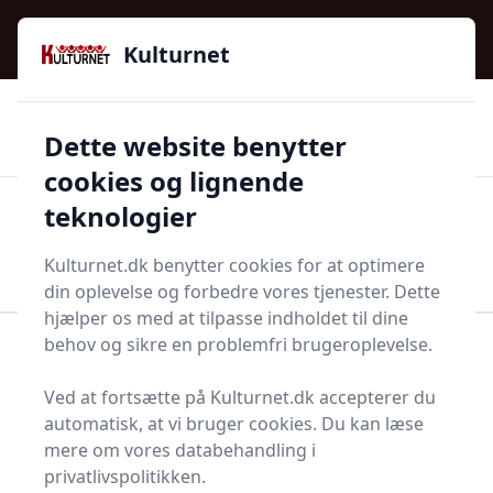
Kulturnet - Alt Det Gode I Livet | Din Kulturguide Siden
e menu
2016
Kulturnet
🌟🌟🌟🌟🌟
🌟
🚚
3.958 produktyper
Hurtig levering
Dette website benytter
🏷️
👍
97 kategorier
Kun godkendte butikker
cookies og lignende
teknologier
Men
Start søgning
Start søgning
Kulturnet.dk benytter cookies for at optimere
din oplevelse og forbedre vores tjenester. Dette
hjælper os med at tilpasse indholdet til dine
behov og sikre en problemfri brugeroplevelse.
Forside
Husholdning
Mad og drikke
Fødevarer
Hvedemel
Ved at fortsætte på Kulturnet.dk accepterer du
Bedste hvedemel - 9
automatisk, at vi bruger cookies. Du kan læse
mere om vores databehandling i
anbefalinger
privatlivspolitikken.