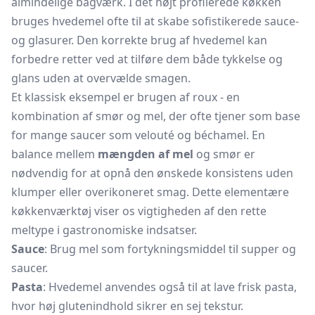
almindelige bagværk. I det højt profilerede køkken
bruges hvedemel ofte til at skabe sofistikerede sauce-
og glasurer. Den korrekte brug af hvedemel kan
forbedre retter ved at tilføre dem både tykkelse og
glans uden at overvælde smagen.
Et klassisk eksempel er brugen af roux - en
kombination af smør og mel, der ofte tjener som base
for mange saucer som velouté og béchamel. En
balance mellem
mængden af mel
og smør er
nødvendig for at opnå den ønskede konsistens uden
klumper eller overikoneret smag. Dette elementære
køkkenværktøj viser os vigtigheden af den rette
meltype i gastronomiske indsatser.
Sauce
: Brug mel som fortykningsmiddel til supper og
saucer.
Pasta
: Hvedemel anvendes også til at lave frisk pasta,
hvor høj glutenindhold sikrer en sej tekstur.