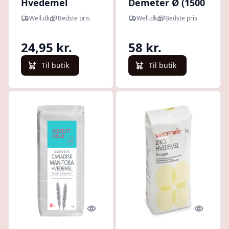
Hvedemel
Demeter Ø (1500
Fuldkorn Ø (1 kg)
g)
Well.dk
Bedste pris
Well.dk
Bedste pris
24,95 kr.
58 kr.
Til butik
Til butik
Quick look
Quick l