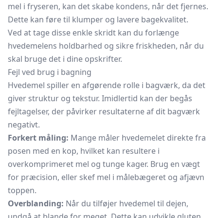
mel i fryseren, kan det skabe kondens, når det fjernes.
Dette kan føre til klumper og lavere bagekvalitet.
Ved at tage disse enkle skridt kan du forlænge
hvedemelens holdbarhed og sikre friskheden, når du
skal bruge det i dine opskrifter.
Fejl ved brug i bagning
Hvedemel spiller en afgørende rolle i bagværk, da det
giver struktur og tekstur. Imidlertid kan der begås
fejltagelser, der påvirker resultaterne af dit bagværk
negativt.
Forkert måling:
Mange måler hvedemelet direkte fra
posen med en kop, hvilket kan resultere i
overkomprimeret mel og tunge kager. Brug en vægt
for præcision, eller skef mel i målebægeret og afjævn
toppen.
Overblanding:
Når du tilføjer hvedemel til dejen,
undgå at blande for meget. Dette kan udvikle gluten