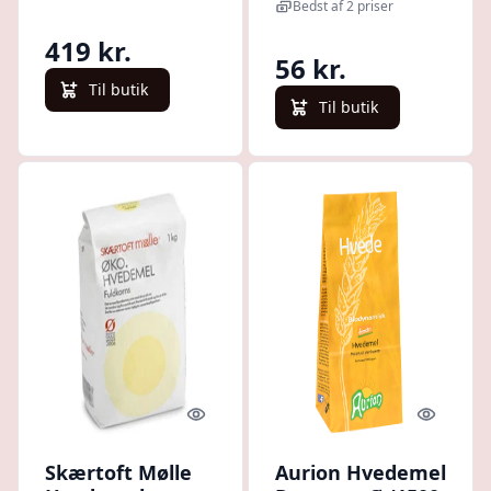
Bedst af 2 priser
419 kr.
56 kr.
Til butik
Til butik
Quick look
Quick l
Skærtoft Mølle
Aurion Hvedemel