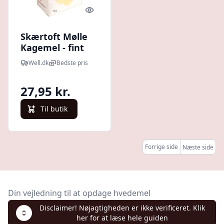
Quick look
Skærtoft Mølle
Kagemel - fint
sigtet hvedemel
Well.dk
Bedste pris
Ø 1 Kg
27,95 kr.
Til butik
Forrige side
Næste side
Din vejledning til at opdage hvedemel
Disclaimer! Nøjagtigheden er ikke verificeret. Klik
her for at læse hele guiden