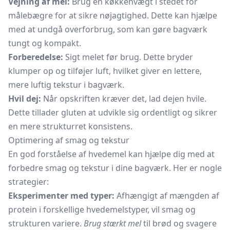
Vejning af mel:
Brug en
køkkenvægt
i stedet for
målebægre
for at sikre nøjagtighed. Dette kan hjælpe
med at undgå overforbrug, som kan gøre bagværk
tungt og kompakt.
Forberedelse:
Sigt melet før brug. Dette bryder
klumper op og tilføjer luft, hvilket giver en lettere,
mere luftig tekstur i bagværk.
Hvil dej:
Når opskriften kræver det, lad dejen hvile.
Dette tillader gluten at udvikle sig ordentligt og sikrer
en mere strukturret konsistens.
Optimering af smag og tekstur
En god forståelse af hvedemel kan hjælpe dig med at
forbedre smag og tekstur i dine bagværk. Her er nogle
strategier:
Eksperimenter med typer:
Afhængigt af mængden af
protein i forskellige hvedemelstyper, vil smag og
strukturen variere.
Brug stærkt mel
til brød og svagere