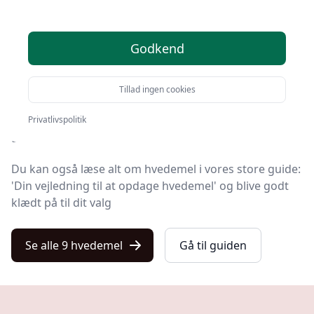
Søger du efter de bedste hvedemel? På Kulturnet har
Godkend
vi udvalgt de 9 mest populære produkter, så du nemt
kan træffe et godt valg.
Tillad ingen cookies
Uanset om du søger den bedste kvalitet, et prisvenligt
tilbud på dit næste hvedemel, noget specifikt eller
Privatlivspolitik
gratis levering, så har vi dækket det hele i vores liste.
Du kan også læse alt om hvedemel i vores store guide:
'Din vejledning til at opdage hvedemel' og blive godt
klædt på til dit valg
Se alle 9 hvedemel
Gå til guiden