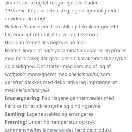
skabe stærke og let rengørlige overflader.
1950'erne
: Populariteten steg, og designmuligheder
udvidedes kraftigt.
Nutiden
: Avancerede fremstillingsteknikker gør HPL
tilgængeligt i et utal af farver og teksturer.
Hvordan fremstilles højtrykslaminat?
Fremstillingen af højtrykslaminat indebærer en proces
med flere faser, der giver det sin karakteristiske styrke
og alsidighed. Det starter med samling af lag af
kraftpapir
imprægneret med
phenolharpiks
, som
derefter dækkes med dekorative lag imprægneret
med
melaminharpiks
.
Imprægnering:
Papirlagene gennemvædes med
harpiks for at sikre styrke og bindingsevne.
Samling:
Lagene stables og arrangeres.
Presning:
Under høj temperatur og tryk
sammensmeltes lagene og det færdige produkt