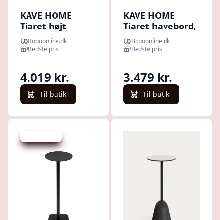
KAVE HOME
KAVE HOME
Tiaret højt
Tiaret havebord,
udendørs
rund - hvid
Boboonline.dk
Boboonline.dk
barbord, rund -
højtrykslaminat
Bedste pris
Bedste pris
sort
og sort cement
højtrykslaminat
(Ø68x73)
4.019 kr.
3.479 kr.
og hvid terrazzo
(Ø68x97)
Til butik
Til butik
Spar -150 kr.