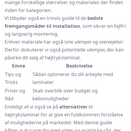
mange forskellige størrelser og materialer, der findes
inden for kategorien.
Vi tilbyder også en trinvis guide til de
bedste
fremgangsmåder til installation
, som sikrer en fejlfri
og langvarig montering.
Enhver materiale har også sine
ulemper og overvejelser
.
Derfor diskuterer vi også potentielle ulemper, der kan
påvirke dit valg af højtrykslaminat.
Emne
Beskrivelse
Tips og
Sådan optimerer du dit arbejde med
Tricks
laminater
Priser og
Skab overblik over budget og
Råd
købsmuligheder
Endeligt vil vi også se på
alternativer
til
højtrykslaminat for at give en fuldkommen forståelse
af mulighederne på markedet. Med denne guide
håber vi at ruste dig med viden og praktiske råd, der