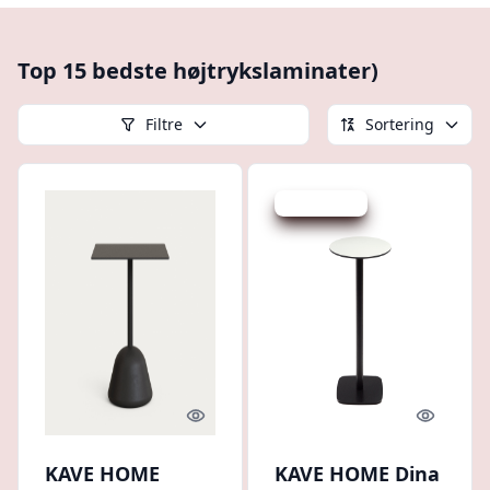
Top 15 bedste højtrykslaminater)
Filtre
Sortering
Spar -150 kr.
Quick look
Quick l
KAVE HOME
KAVE HOME Dina