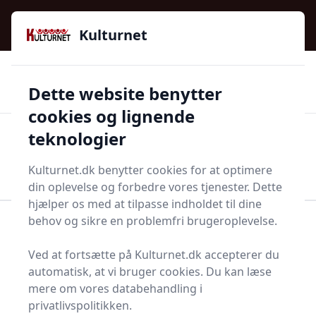
Kulturnet - Alt Det Gode I Livet | Din Kulturguide Siden
e menu
2016
Kulturnet
🌟🌟🌟🌟🌟
🌟
🚚
3.958 produktyper
Hurtig levering
Dette website benytter
🏷️
👍
97 kategorier
Kun godkendte butikker
cookies og lignende
teknologier
Men
Start søgning
Start søgning
Kulturnet.dk benytter cookies for at optimere
din oplevelse og forbedre vores tjenester. Dette
hjælper os med at tilpasse indholdet til dine
behov og sikre en problemfri brugeroplevelse.
Forside
Bolig og indretning
Diverse bolig og indretning
Højtrykslaminat
Ved at fortsætte på Kulturnet.dk accepterer du
Top 15 bedste
automatisk, at vi bruger cookies. Du kan læse
mere om vores databehandling i
højtrykslaminater
privatlivspolitikken.