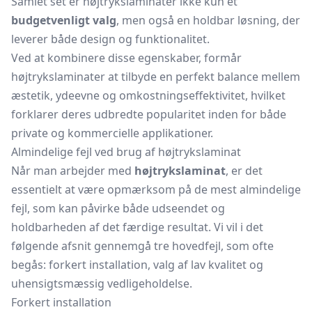
Samlet set er højtrykslaminater ikke kun et
budgetvenligt valg
, men også en holdbar løsning, der
leverer både design og funktionalitet.
Ved at kombinere disse egenskaber, formår
højtrykslaminater at tilbyde en perfekt balance mellem
æstetik, ydeevne og omkostningseffektivitet, hvilket
forklarer deres udbredte popularitet inden for både
private og kommercielle applikationer.
Almindelige fejl ved brug af højtrykslaminat
Når man arbejder med
højtrykslaminat
, er det
essentielt at være opmærksom på de mest almindelige
fejl, som kan påvirke både udseendet og
holdbarheden af det færdige resultat. Vi vil i det
følgende afsnit gennemgå tre hovedfejl, som ofte
begås: forkert installation, valg af lav kvalitet og
uhensigtsmæssig vedligeholdelse.
Forkert installation