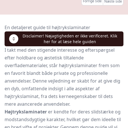
Forrige side
Næste side
En detaljeret guide til højtrykslaminater
Disclaimer! Nøjagtigheden er ikke verificeret. Klik
her for at læse hele guiden
I takt med den stigende interesse og efterspørgsel
efter holdbare og æstetisk tiltalende
overfladematerialer, står højtrykslaminater frem som
en favorit blandt både private og professionelle
anvendelser. Denne vejledning er skabt for at give dig
en dyb, omfattende indsigt i alle aspekter af
højtrykslaminat, fra dets kerneegenskaber til dets
mere avancerede anvendelser.
Højtrykslaminater
er kendte for deres slidstærke og
modstandsdygtige karakter, hvilket gør dem ideelle til
en bred vifte af projekter. Gennem denne guide vil vi