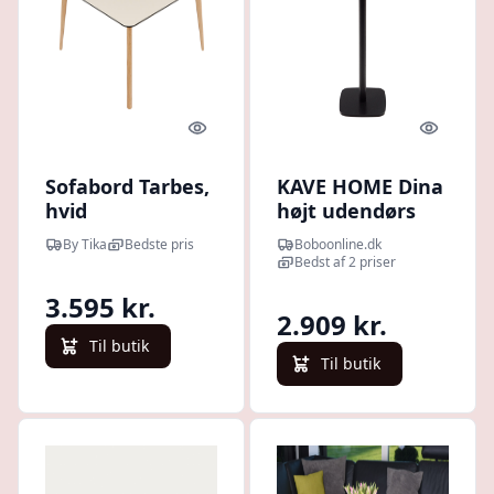
Quick look
Quick l
Sofabord Tarbes,
KAVE HOME Dina
hvid
højt udendørs
højtrykslaminat
barbord,
By Tika
Bedste pris
Boboonline.dk
95x95
kvadratisk - sort
Bedst af 2 priser
HPL og sort
3.595 kr.
metal (60x60x96)
2.909 kr.
Til butik
Til butik