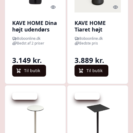
Quick look
Quick l
KAVE HOME Dina
KAVE HOME
højt udendørs
Tiaret højt
barbord, rund -
udendørs
Boboonline.dk
Boboonline.dk
sort HPL og sort
barbord, rund -
Bedst af 2 priser
Bedste pris
metal (Ø60x96)
hvid
højtrykslaminat
3.149 kr.
3.889 kr.
og sort cement
(Ø68x97)
Til butik
Til butik
Spar -150 kr.
Spar -330 kr.