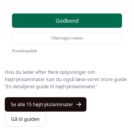
Velkommen til Kulturnet – her finder du de bedste
Godkend
højtrykslaminater på markedet. Vi har nøje udvalgt 15
produkter, så du er sikret kvalitet.
Tillad ingen cookies
Blandt de 15 udvalgte produkter finder du både
skarpe tilbud, højtrykslaminat med gratis fragt og
Privatlivspolitik
modeller i topkvalitet.
Hvis du leder efter flere oplysninger om
højtrykslaminater kan du også læse vores store guide
'En detaljeret guide til højtrykslaminater'
Se alle 15 højtrykslaminater
Gå til guiden