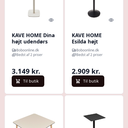
Quick look
Quick l
KAVE HOME Dina
KAVE HOME
højt udendørs
Esilda højt
barbord, rund -
udendørs
Boboonline.dk
Boboonline.dk
hvid HPL og hvid
barbord,
Bedst af 2 priser
Bedst af 2 priser
metal (Ø60x96)
kvadratisk - sort
HPL og sort
3.149 kr.
2.909 kr.
metal (60x60x96)
Til butik
Til butik