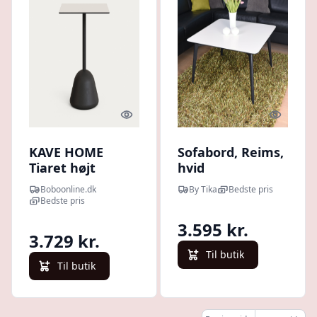
Quick look
Quick l
KAVE HOME
Sofabord, Reims,
Tiaret højt
hvid
udendørs
højtrykslaminat
Boboonline.dk
By Tika
Bedste pris
barbord,
Bedste pris
kvadratisk - hvid
3.595 kr.
højtrykslaminat
3.729 kr.
og sort cement
Til butik
(68x68x97)
Til butik