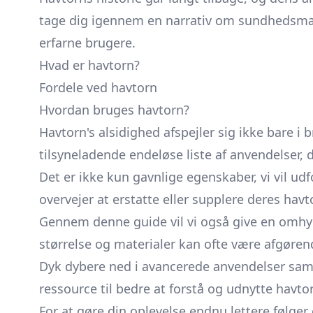
tage dig igennem en narrativ om sundhedsmæssi
erfarne brugere.
Hvad er havtorn?
Fordele ved havtorn
Hvordan bruges havtorn?
Havtorn's alsidighed afspejler sig ikke bare i
tilsyneladende endeløse liste af anvendelser,
Det er ikke kun gavnlige egenskaber, vi vil udf
overvejer at erstatte eller supplere deres hav
Gennem denne guide vil vi også give en omh
størrelse og materialer kan ofte være afgørend
Dyk dybere ned i avancerede anvendelser samt 
ressource til bedre at forstå og udnytte havt
For at gøre din oplevelse endnu lettere følger