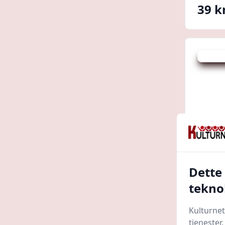
39 kr
Udsalg -
Dette
Solar
tekno
Helseg
Kulturnet
tjenester
219,95 k