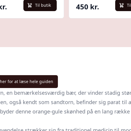
kr.
450 kr.
Til butik
Ti
 her for at læse hele guiden
, en bemærkelsesværdig bær, der vinder stadig størr
gså kendt som sandtorn, befinder sig parat til at 
 byder denne orange-gule skønhed på en lang række n
nvendelse strækker sig fra traditionel medicin til m