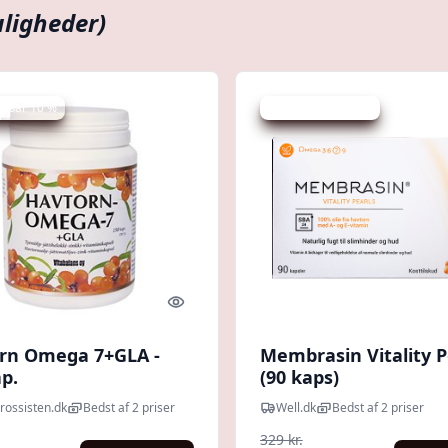
ligheder)
 spar 10 %
Udsalg - spar 24 %
Quick look
rn Omega 7+GLA -
Membrasin Vitality P
p.
(90 kaps)
rossisten.dk
Bedst af 2 priser
Well.dk
Bedst af 2 priser
329 kr.