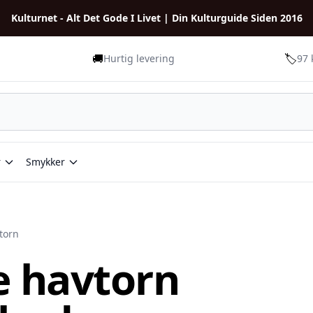
Kulturnet - Alt Det Gode I Livet | Din Kulturguide Siden 2016
🚚
🏷️
Hurtig levering
97 
r
Smykker
torn
e havtorn