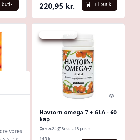
220,95 kr.
l butik
Til butik
Udsalg - spar 37 %
Quick look
Quick look
 30
Havtorn omega 7 + GLA - 60
kap
ris
Med24
Bedst af 3 priser
edre vores
g sikre en
145 kr.