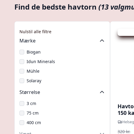
Find de bedste havtorn
(13 valgmu
Nulstil alle filtre
Udsalg -
Mærke
Biogan
Idun Minerals
Mühle
Solaray
Størrelse
3 cm
Havto
150 ka
75 cm
Helseg
400 cm
320 kr.