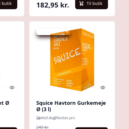
182,95 kr.
l butik
Til butik
Udsalg - spar 11 %
Quick look
Quick look
et Ø
Squice Havtorn Gurkemeje
Ø (3 l)
Well.dk
Bedste pris
249 kr.