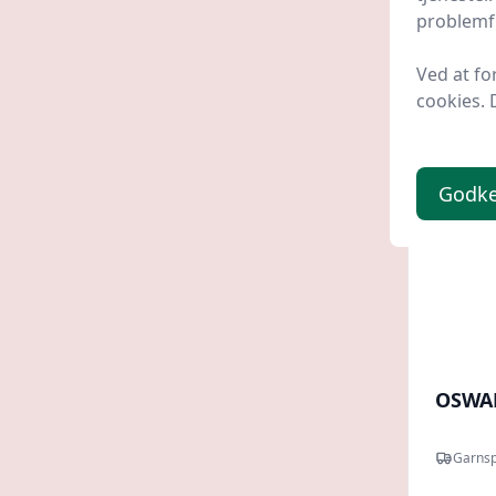
199,
problemfr
Ved at fo
cookies. 
Godk
OSWAL
Garnsp