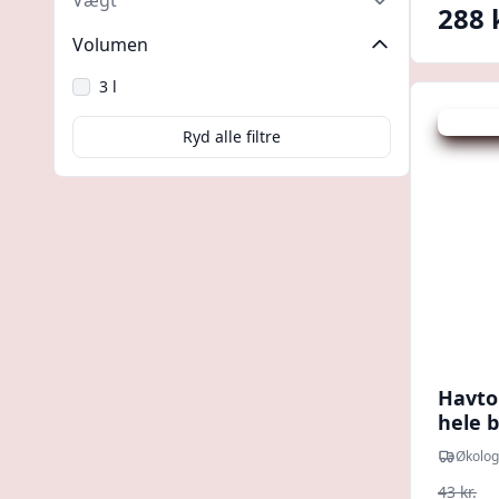
Vægt
288 
Volumen
3 l
Udsalg -
Ryd alle filtre
Havt
hele b
gram 
Økolog
43 kr.