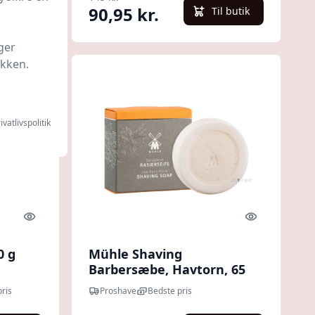
90,95 kr.
l butik
Til butik
ger
ikken.
ivatlivspolitik
Quick look
Quick look
0 g
Mühle Shaving
Barbersæbe, Havtorn, 65
gr.
ris
Proshave
Bedste pris