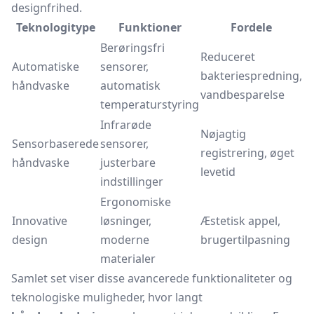
designfrihed.
Teknologitype
Funktioner
Fordele
Berøringsfri
Reduceret
Automatiske
sensorer,
bakteriespredning,
håndvaske
automatisk
vandbesparelse
temperaturstyring
Infrarøde
Nøjagtig
Sensorbaserede
sensorer,
registrering, øget
håndvaske
justerbare
levetid
indstillinger
Ergonomiske
Innovative
løsninger,
Æstetisk appel,
design
moderne
brugertilpasning
materialer
Samlet set viser disse avancerede funktionaliteter og
teknologiske muligheder, hvor langt