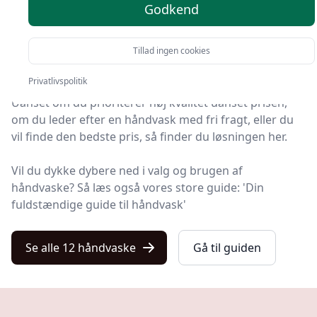
Godkend
På Kulturnet finder du markedets bedste håndvaske.
Vi har udvalgt 12 produkter, så du nemt kan finde det
Tillad ingen cookies
rigtige.
Privatlivspolitik
Uanset om du prioriterer høj kvalitet uanset prisen,
om du leder efter en håndvask med fri fragt, eller du
vil finde den bedste pris, så finder du løsningen her.
Vil du dykke dybere ned i valg og brugen af
håndvaske? Så læs også vores store guide: 'Din
fuldstændige guide til håndvask'
Se alle 12 håndvaske
Gå til guiden