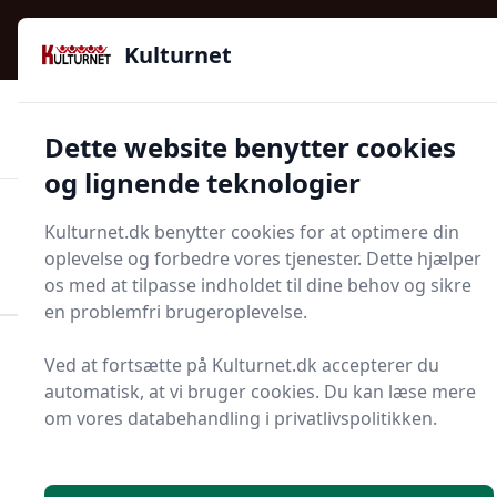
Kulturnet - Alt Det Gode I Livet | Din Kulturguide Siden
e menu
2016
Kulturnet
🌟🌟🌟🌟🌟
🌟
🚚
3.958 produktyper
Hurtig levering
Dette website benytter cookies
🏷️
👍
97 kategorier
Kun godkendte butikker
og lignende teknologier
Men
Kulturnet.dk benytter cookies for at optimere din
Start søgning
oplevelse og forbedre vores tjenester. Dette hjælper
Start søgning
os med at tilpasse indholdet til dine behov og sikre
en problemfri brugeroplevelse.
Forside
Bolig og indretning
Badeværelse og Sauna
Ved at fortsætte på Kulturnet.dk accepterer du
Håndvask
automatisk, at vi bruger cookies. Du kan læse mere
om vores databehandling i privatlivspolitikken.
Bedste håndvaske til
dig - 12 gode valg