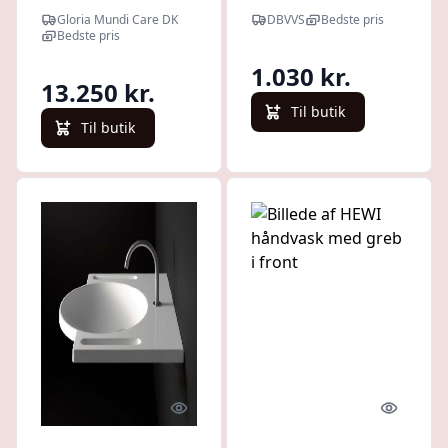
seglformet
10 L - Til
Gloria Mundi Care DK
DBVVS
Bedste pris
ophængning, studse
Bedste pris
nedad
1.030 kr.
13.250 kr.
Til butik
Til butik
Quick look
Quick l