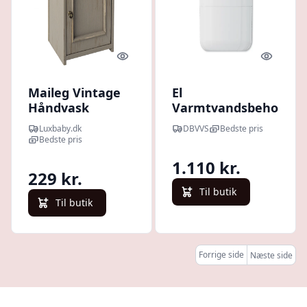
Quick look
Quick l
Maileg Vintage
El
Håndvask
Varmtvandsbeholder
10 L - Til
Luxbaby.dk
DBVVS
Bedste pris
ophængning, studse
Bedste pris
opad
1.110 kr.
229 kr.
Til butik
Til butik
Forrige side
Næste side