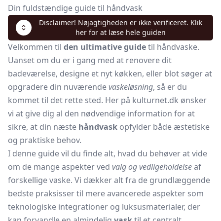
Din fuldstændige guide til håndvask
Disclaimer! Nøjagtigheden er ikke verificeret. Klik
her for at læse hele guiden
Velkommen til
den ultimative guide
til håndvaske.
Uanset om du er i gang med at renovere dit
badeværelse, designe et nyt køkken, eller blot søger at
opgradere din nuværende
vaskeløsning
, så er du
kommet til det rette sted. Her på kulturnet.dk ønsker
vi at give dig al den nødvendige information for at
sikre, at din næste
håndvask
opfylder både æstetiske
og praktiske behov.
I denne guide vil du finde alt, hvad du behøver at vide
om de mange aspekter ved
valg og vedligeholdelse
af
forskellige vaske. Vi dækker alt fra de grundlæggende
bedste praksisser til mere avancerede aspekter som
teknologiske integrationer og luksusmaterialer, der
kan forvandle en almindelig
vask
til et centralt