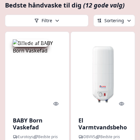
Bedste håndvaske til dig
(12 gode valg)
Filtre
Sortering
Udsalg - spar 9 %
Quick look
Quick l
BABY Born
El
Vaskefad
Varmtvandsbeholder
15 L - Til
Eurotoys
Bedste pris
DBVVS
Bedste pris