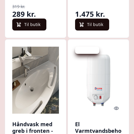
ophængning, studse
319 kr.
nedad
289 kr.
1.475 kr.
Til butik
Til butik
Spar 208 kr.
Quick look
Quick l
Håndvask med
El
greb i fronten -
Varmtvandsbeholder