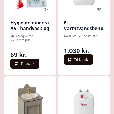
Quick look
Quick l
Hygiejne guides i
El
A5 - håndvask og
Varmtvandsbeholder
tandbørstning
7 L - Til ophængning,
Leg og Lektie
DBVVS
Bedste pris
studse opad
Bedste pris
1.030 kr.
69 kr.
Til butik
Til butik