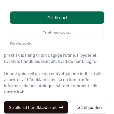
I dagens moderne verden, hvor både stil og
Godkend
funktionalitet spiller en afgørende rolle i hverdagen,
å
har håndklædesæt vundet stigende popularitet som
en uundværlig del af ethvert hjem.
Tillad ingen cookies
Uanset om du søger komfort efter et langt bad,
Privatlivspolitik
ønsker at imponere gæster eller bare leder efter en
praktisk løsning til din daglige rutine, tilbyder et
kvalitets håndklædesæt alt, hvad du har brug for.
Denne guide vil give dig et dybtgående indblik i alle
aspekter af håndklædesæt, så du kan træffe
informerede beslutninger, når det kommer til dit
næste køb.
Se alle 53 håndklædesæt
Gå til guiden