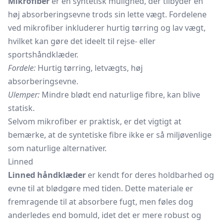
Mikrofiber
er en syntetisk mulighed, der tilbyder en
høj absorberingsevne trods sin lette vægt. Fordelene
ved mikrofiber inkluderer hurtig tørring og lav vægt,
hvilket kan gøre det ideelt til rejse- eller
sportshåndklæder.
Fordele:
Hurtig tørring, letvægts, høj
absorberingsevne.
Ulemper:
Mindre blødt end naturlige fibre, kan blive
statisk.
Selvom mikrofiber er praktisk, er det vigtigt at
bemærke, at de syntetiske fibre ikke er så miljøvenlige
som naturlige alternativer.
Linned
Linned håndklæder
er kendt for deres holdbarhed og
evne til at blødgøre med tiden. Dette materiale er
fremragende til at absorbere fugt, men føles dog
anderledes end bomuld, idet det er mere robust og