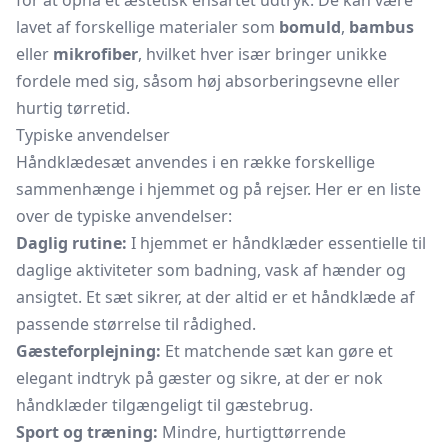
for at opnå et æstetisk ensartet udtryk. De kan være
lavet af forskellige materialer som
bomuld
,
bambus
eller
mikrofiber
, hvilket hver især bringer unikke
fordele med sig, såsom høj absorberingsevne eller
hurtig tørretid.
Typiske anvendelser
Håndklædesæt anvendes i en række forskellige
sammenhænge i hjemmet og på rejser. Her er en liste
over de typiske anvendelser:
Daglig rutine:
I hjemmet er håndklæder essentielle til
daglige aktiviteter som badning, vask af hænder og
ansigtet. Et sæt sikrer, at der altid er et håndklæde af
passende størrelse til rådighed.
Gæsteforplejning:
Et matchende sæt kan gøre et
elegant indtryk på gæster og sikre, at der er nok
håndklæder tilgængeligt til gæstebrug.
Sport og træning:
Mindre, hurtigttørrende