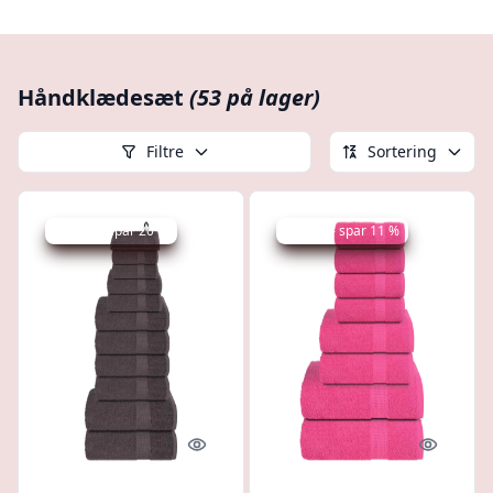
Håndklædesæt
(53 på lager)
Filtre
Sortering
Udsalg - spar 20 %
Udsalg - spar 11 %
Quick look
Quick l