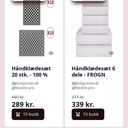
Quick look
Quick l
Håndklædesæt
Håndklædesæt 6
20 stk. - 100 %
dele - FROGN
bomuld,
hvid, 360 g/m²
Boligcenter.dk
Boligcenter.dk
sort/hvid
bomuld
Bedste pris
Bedste pris
480 kr.
377 kr.
289 kr.
339 kr.
Til butik
Til butik