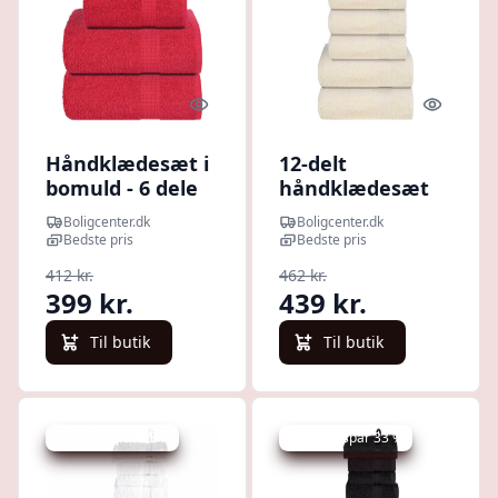
Quick look
Quick l
Håndklædesæt i
12-delt
bomuld - 6 dele
håndklædesæt
FROGN, rød 360
FROGN - creme,
Boligcenter.dk
Boligcenter.dk
g/m²
360 g/m², 100 %
Bedste pris
Bedste pris
bomuld
412 kr.
462 kr.
399 kr.
439 kr.
Til butik
Til butik
Udsalg - spar 15 %
Udsalg - spar 33 %