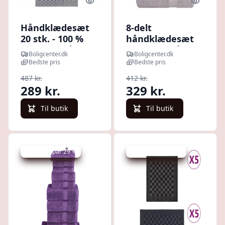
Quick look
Quick l
Håndklædesæt
8-delt
20 stk. - 100 %
håndklædesæt
bomuld, blå og
FROGN - grå
Boligcenter.dk
Boligcenter.dk
hvid
bomuld 360 gsm
Bedste pris
Bedste pris
487 kr.
412 kr.
289 kr.
329 kr.
Til butik
Til butik
Udsalg - spar 29 %
Udsalg - spar 34 %