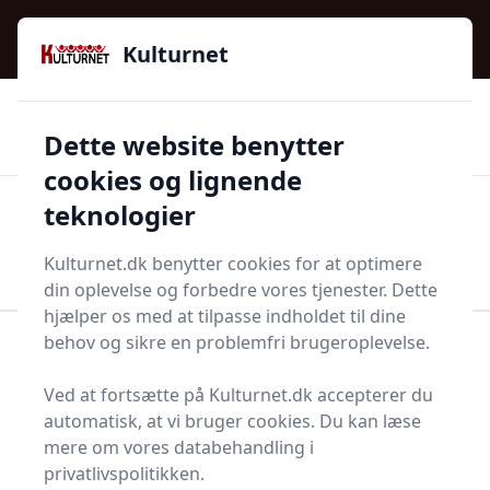
Kulturnet - Alt Det Gode I Livet | Din Kulturguide Siden
e menu
2016
Kulturnet
🌟🌟🌟🌟🌟
🌟
🚚
3.958 produktyper
Hurtig levering
Dette website benytter
🏷️
👍
97 kategorier
Kun godkendte butikker
cookies og lignende
teknologier
Men
Start søgning
Start søgning
Kulturnet.dk benytter cookies for at optimere
din oplevelse og forbedre vores tjenester. Dette
hjælper os med at tilpasse indholdet til dine
behov og sikre en problemfri brugeroplevelse.
Forside
Bolig og indretning
Badeværelse og Sauna
Håndklæder og tilbehør
Håndklædesæt
Ved at fortsætte på Kulturnet.dk accepterer du
Håndklædesæt - 53 på
automatisk, at vi bruger cookies. Du kan læse
mere om vores databehandling i
lager
privatlivspolitikken.