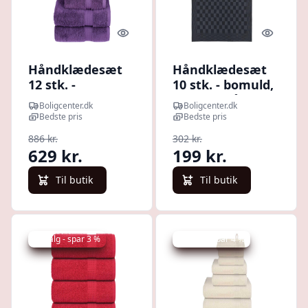
Quick look
Quick l
Håndklædesæt
Håndklædesæt
12 stk. -
10 stk. - bomuld,
Premium
sort og grå
Boligcenter.dk
Boligcenter.dk
SOLUND 600
Bedste pris
Bedste pris
g/m2, lilla
886 kr.
302 kr.
629 kr.
199 kr.
Til butik
Til butik
Udsalg - spar 3 %
Udsalg - spar 4 %