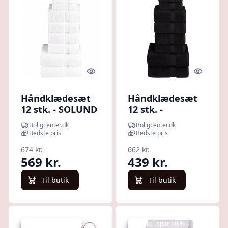
Quick look
Quick l
Håndklædesæt
Håndklædesæt
12 stk. - SOLUND
12 stk. -
Premium 600
Premium
Boligcenter.dk
Boligcenter.dk
g/m², hvid
SOLUND 600
Bedste pris
Bedste pris
g/m², sort
674 kr.
662 kr.
569 kr.
439 kr.
Til butik
Til butik
Udsalg - spar 39 %
Udsalg - spar 10 %