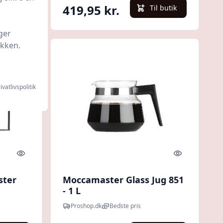
419,95 kr.
l butik
Til butik
ger
ikken.
ivatlivspolitik
Quick look
Quick look
ster
Moccamaster Glass Jug 851
- 1 L
Proshop.dk
Bedste pris