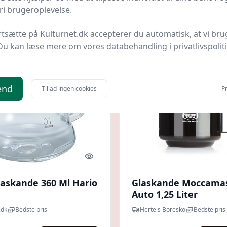
kr.
361 kr.
Til butik
Ti
i brugeroplevelse.
rtsætte på Kulturnet.dk accepterer du automatisk, at vi bru
Du kan læse mere om vores databehandling i privatlivspolit
end
Tillad ingen cookies
Pr
Quick look
laskande 360 Ml Hario
Glaskande Moccama
Auto 1,25 Liter
.dk
Bedste pris
Hertels Boresko
Bedste pris