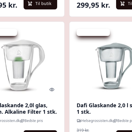
95 kr.
299,95 kr.
Til butik
Ti
 spar 5 %
Udsalg - spar 5 %
Quick look
laskande 2,0l glas,
Dafi Glaskande 2,0 l 
. Alkaline Filter 1 stk.
1 stk.
rossisten.dk
Bedste pris
Helsegrossisten.dk
Bedste p
319 kr.