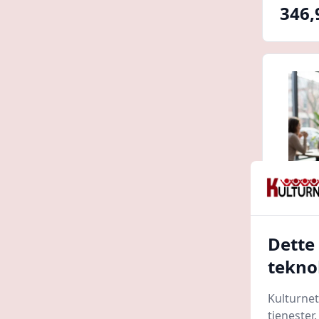
346,
Dette
V60 G
tekno
Barlife
Kulturnet
tjenester