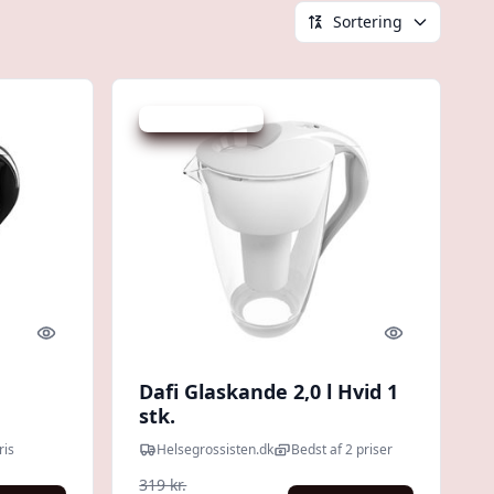
Sortering
Udsalg - spar 5 %
Quick look
Quick look
Dafi Glaskande 2,0 l Hvid 1
stk.
ris
Helsegrossisten.dk
Bedst af 2 priser
319 kr.