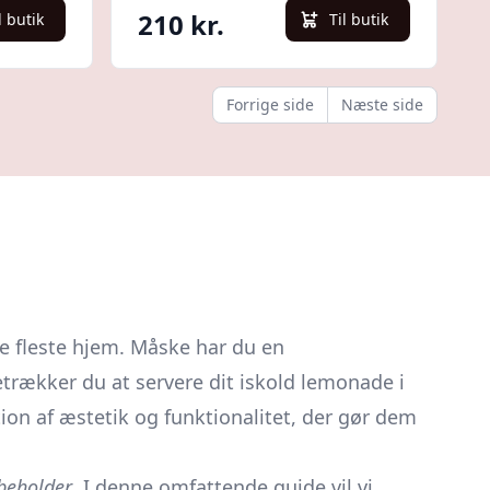
210 kr.
l butik
Til butik
Forrige side
Næste side
e fleste hjem. Måske har du en
etrækker du at servere dit iskold lemonade i
on af æstetik og funktionalitet, der gør dem
beholder
. I denne omfattende guide vil vi