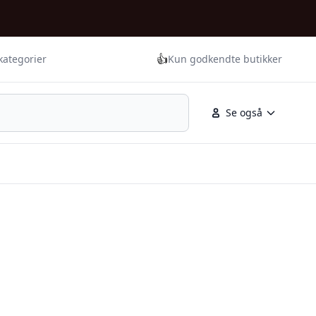
👍
kategorier
Kun godkendte butikker
Se også