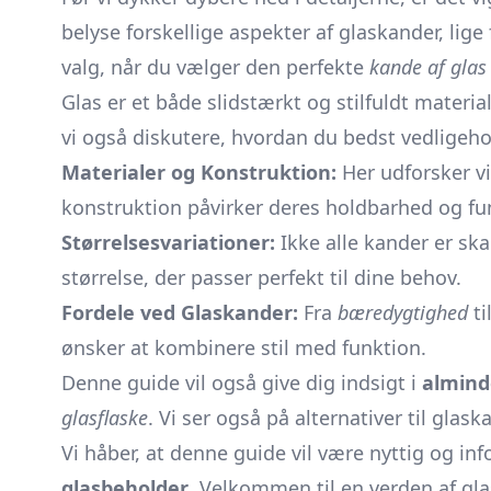
belyse forskellige aspekter af glaskander, lige
valg, når du vælger den perfekte
kande af glas
Glas er et både slidstærkt og stilfuldt materia
vi også diskutere, hvordan du bedst vedligeh
Materialer og Konstruktion:
Her udforsker vi
konstruktion påvirker deres holdbarhed og fu
Størrelsesvariationer:
Ikke alle kander er sk
størrelse, der passer perfekt til dine behov.
Fordele ved Glaskander:
Fra
bæredygtighed
ti
ønsker at kombinere stil med funktion.
Denne guide vil også give dig indsigt i
alminde
glasflaske
. Vi ser også på alternativer til glas
Vi håber, at denne guide vil være nyttig og inf
glasbeholder
. Velkommen til en verden af gl