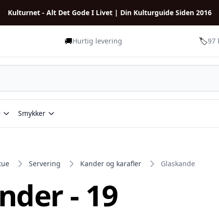
Kulturnet - Alt Det Gode I Livet | Din Kulturguide Siden 2016
🚚
🏷️
Hurtig levering
97 
r
Smykker
tue
Servering
Kander og karafler
Glaskande
nder - 19