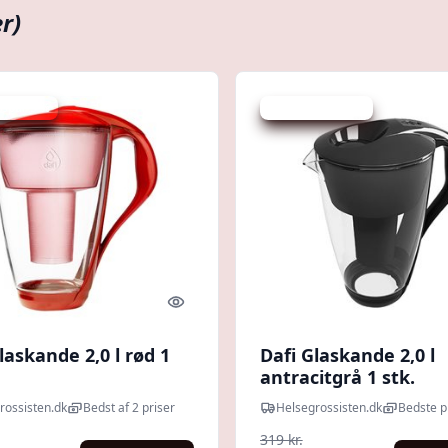
r)
 spar 5 %
Udsalg - spar 5 %
Quick look
laskande 2,0 l rød 1
Dafi Glaskande 2,0 l
antracitgrå 1 stk.
rossisten.dk
Bedst af 2 priser
Helsegrossisten.dk
Bedste p
319 kr.