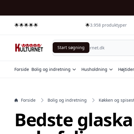
e menu
🌟🌟🌟🌟🌟
🌟
3.958 produktyper
Start søgning
Start søgning
Forside
Bolig og indretning
Husholdning
Højtide
Forside
Bolig og indretning
Køkken og spises
Bedste glaska