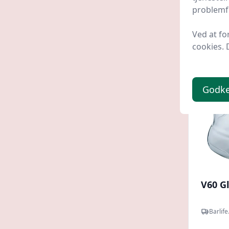
199 
problemfr
Ved at fo
cookies. 
Godk
V60 G
Barlife