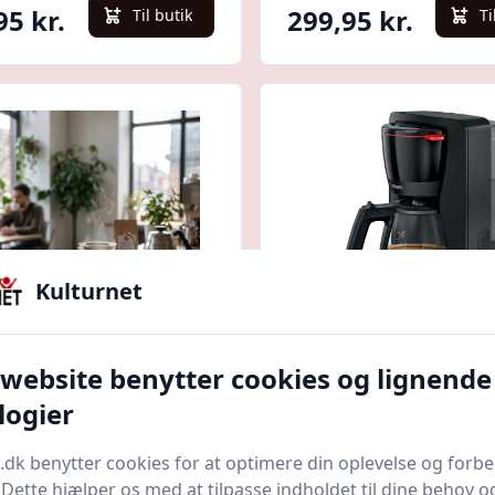
95 kr.
299,95 kr.
Til butik
Ti
Kulturnet
Quick look
 website benytter cookies og lignende
laskande 800 Ml Hario
Bosch My Moment
logier
TKA2M113 - Black
.dk
Bedste pris
Proshop.dk
Bedste pris
.dk benytter cookies for at optimere din oplevelse og forb
. Dette hjælper os med at tilpasse indholdet til dine behov o