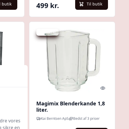
499 kr.
l butik
Til butik
Spar -41 kr.
Quick look
Quick look
Magimix Blenderkande 1,8
liter.
Kai Berntsen ApS
Bedst af 3 priser
edre vores
g sikre en