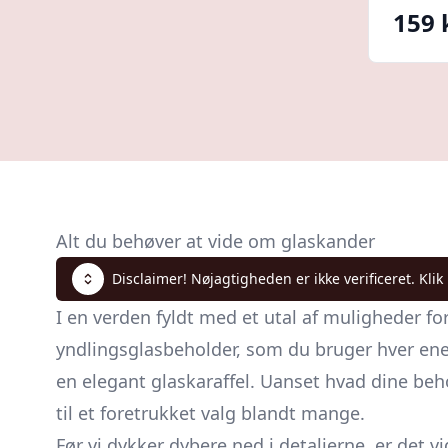
159 
Alt du behøver at vide om glaskander
Disclaimer! Nøjagtigheden er ikke verificeret. Klik
I en verden fyldt med et utal af muligheder fo
yndlingsglasbeholder, som du bruger hver enest
en elegant glaskaraffel. Uanset hvad dine beh
til et foretrukket valg blandt mange.
Før vi dykker dybere ned i detaljerne, er det 