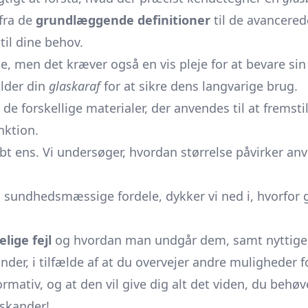
 fra de
grundlæggende definitioner
til de avancered
til dine behov.
le, men det kræver også en vis pleje for at bevare sin
older din
glaskaraf
for at sikre dens langvarige brug.
 de forskellige materialer, der anvendes til at frems
nktion.
abt ens. Vi undersøger, hvordan størrelse påvirker a
l sundhedsmæssige fordele, dykker vi ned i, hvorfor 
lige fejl
og hvordan man undgår dem, samt nyttige tip
kander, i tilfælde af at du overvejer andre muligheder 
ormativ, og at den vil give dig alt det viden, du behø
askander!