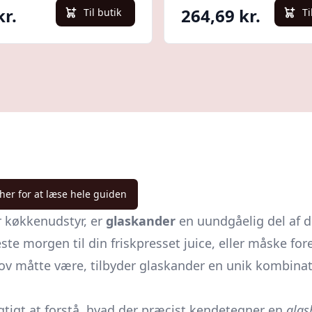
kr.
264,69 kr.
Til butik
Ti
 her for at læse hele guiden
r køkkenudstyr, er
glaskander
en uundgåelig del af d
e morgen til din friskpresset juice, eller måske for
ov måtte være, tilbyder glaskander en unik kombinati
vigtigt at forstå, hvad der præcist kendetegner en
glas