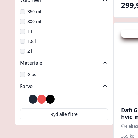
Volumen
299,
360 ml
800 ml
1 l
Udsalg -
1,8 l
2 l
Materiale
Glas
Farve
Hvid
Mørkegrå
Rød
Sort
Transparent
Dafi G
Ryd alle filtre
hvid m
Helseg
369 kr.