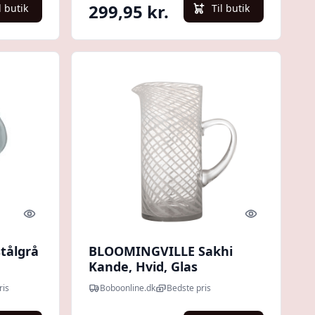
299,95 kr.
l butik
Til butik
Quick look
Quick look
stålgrå
BLOOMINGVILLE Sakhi
Kande, Hvid, Glas
ris
Boboonline.dk
Bedste pris