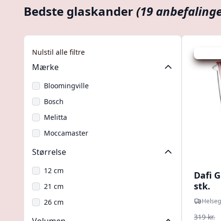
Bedste glaskander
(19 anbefalinge
Nulstil alle filtre
Udsalg -
Mærke
Bloomingville
Bosch
Melitta
Moccamaster
Størrelse
12 cm
Dafi G
stk.
21 cm
Helseg
26 cm
319 kr.