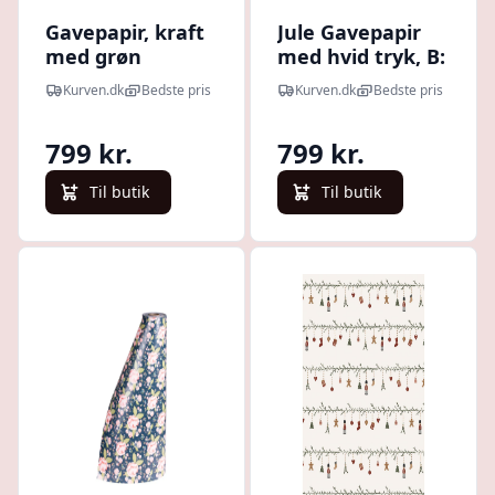
Gavepapir, kraft
Jule Gavepapir
med grøn
med hvid tryk, B:
mønster - B: 55
55 cm. L: 100 m.
Kurven.dk
Bedste pris
Kurven.dk
Bedste pris
cm. L: 150 m.
799 kr.
799 kr.
Til butik
Til butik