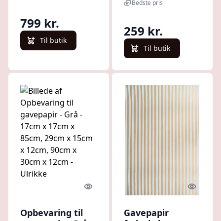
12cm - Ulrikke
Bedste pris
799 kr.
259 kr.
Til butik
Til butik
Quick look
Quick l
Opbevaring til
Gavepapir