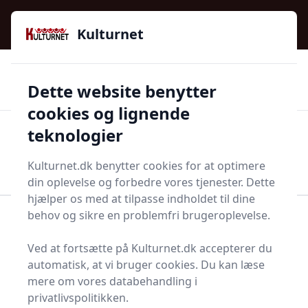
Kulturnet - Alt Det Gode I Livet | Din Kulturguide Siden
e menu
2016
Kulturnet
🌟🌟🌟🌟🌟
🌟
🚚
3.958 produktyper
Hurtig levering
Dette website benytter
🏷️
👍
97 kategorier
Kun godkendte butikker
cookies og lignende
teknologier
Men
Start søgning
Start søgning
Kulturnet.dk benytter cookies for at optimere
din oplevelse og forbedre vores tjenester. Dette
hjælper os med at tilpasse indholdet til dine
behov og sikre en problemfri brugeroplevelse.
Forside
Bolig og indretning
Fest og festoppyntning
Gaveindpakning
Gavepapir
Ved at fortsætte på Kulturnet.dk accepterer du
Bedste gavepapirer -
automatisk, at vi bruger cookies. Du kan læse
mere om vores databehandling i
top 12 valg
privatlivspolitikken.