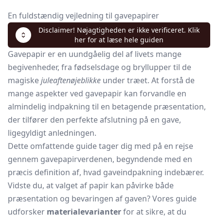
En fuldstændig vejledning til gavepapirer
Disclaimer! Nøjagtigheden er ikke verificeret. Klik
her for at læse hele guiden
Gavepapir er en uundgåelig del af livets mange
begivenheder, fra fødselsdage og bryllupper til de
magiske
juleaftenøjeblikke
under træet. At forstå de
mange aspekter ved gavepapir kan forvandle en
almindelig indpakning til en betagende præsentation,
der tilfører den perfekte afslutning på en gave,
ligegyldigt anledningen.
Dette omfattende guide tager dig med på en rejse
gennem gavepapirverdenen, begyndende med en
præcis definition af, hvad gaveindpakning indebærer.
Vidste du, at valget af papir kan påvirke både
præsentation og bevaringen af gaven? Vores guide
udforsker
materialevarianter
for at sikre, at du