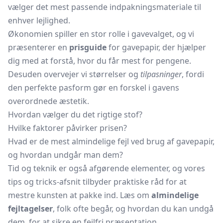
vælger det mest passende indpakningsmateriale til
enhver lejlighed.
Økonomien spiller en stor rolle i gavevalget, og vi
præsenterer en
prisguide
for gavepapir, der hjælper
dig med at forstå, hvor du får mest for pengene.
Desuden overvejer vi størrelser og
tilpasninger
, fordi
den perfekte pasform gør en forskel i gavens
overordnede æstetik.
Hvordan vælger du det rigtige stof?
Hvilke faktorer påvirker prisen?
Hvad er de mest almindelige fejl ved brug af gavepapir,
og hvordan undgår man dem?
Tid og teknik er også afgørende elementer, og vores
tips og tricks-afsnit tilbyder praktiske råd for at
mestre kunsten at pakke ind. Læs om
almindelige
fejltagelser
, folk ofte begår, og hvordan du kan undgå
dem, for at sikre en fejlfri præsentation.