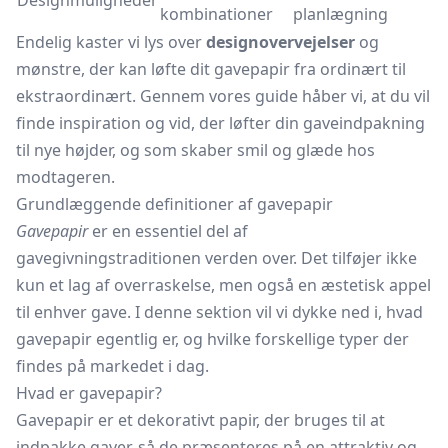
Designmuligheder
kombinationer
planlægning
Endelig kaster vi lys over
designovervejelser
og
mønstre, der kan løfte dit gavepapir fra ordinært til
ekstraordinært. Gennem vores guide håber vi, at du vil
finde inspiration og vid, der løfter din gaveindpakning
til nye højder, og som skaber smil og glæde hos
modtageren.
Grundlæggende definitioner af gavepapir
Gavepapir
er en essentiel del af
gavegivningstraditionen verden over. Det tilføjer ikke
kun et lag af overraskelse, men også en æstetisk appel
til enhver gave. I denne sektion vil vi dykke ned i, hvad
gavepapir egentlig er, og hvilke forskellige typer der
findes på markedet i dag.
Hvad er gavepapir?
Gavepapir er et dekorativt papir, der bruges til at
indpakke gaver, så de præsenteres på en attraktiv og