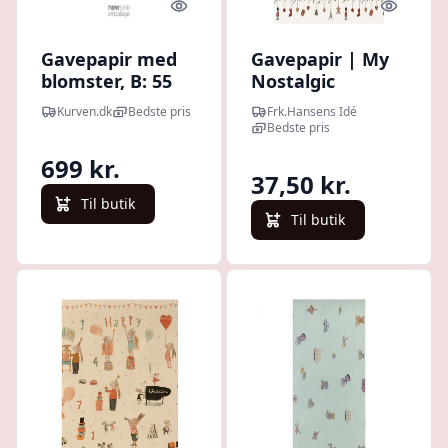
Quick look
Quick l
Gavepapir med
Gavepapir | My
blomster, B: 55
Nostalgic
cm. L: 150 m.
Christmas | Ib
Kurven.dk
Bedste pris
Frk.Hansens Idé
Laursen
Bedste pris
699 kr.
37,50 kr.
Til butik
Til butik