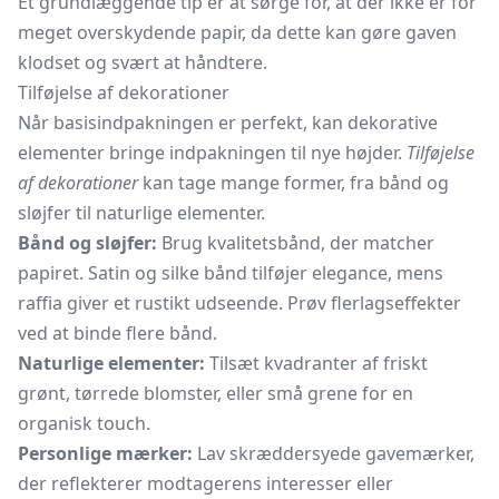
Et grundlæggende tip er at sørge for, at der ikke er for
meget overskydende papir, da dette kan gøre gaven
klodset og svært at håndtere.
Tilføjelse af dekorationer
Når basisindpakningen er perfekt, kan dekorative
elementer bringe indpakningen til nye højder.
Tilføjelse
af dekorationer
kan tage mange former, fra bånd og
sløjfer til naturlige elementer.
Bånd og sløjfer:
Brug kvalitetsbånd, der matcher
papiret. Satin og silke bånd tilføjer elegance, mens
raffia giver et rustikt udseende. Prøv flerlagseffekter
ved at binde flere bånd.
Naturlige elementer:
Tilsæt kvadranter af friskt
grønt, tørrede blomster, eller små grene for en
organisk touch.
Personlige mærker:
Lav skræddersyede
gavemærker,
der reflekterer modtagerens interesser eller