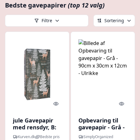
Bedste gavepapirer
(top 12 valg)
Filtre
Sortering
Quick look
Quick l
jule Gavepapir
Opbevaring til
med rensdyr, B:
gavepapir - Grå -
55 cm. L: 150 m.
90cm x 30cm x
Kurven.dk
Bedste pris
SimplyOrganized