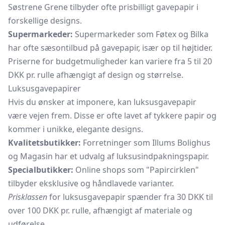
Søstrene Grene tilbyder ofte prisbilligt gavepapir i
forskellige designs.
Supermarkeder:
Supermarkeder som Føtex og Bilka
har ofte sæsontilbud på gavepapir, især op til højtider.
Priserne for budgetmuligheder kan variere fra 5 til 20
DKK pr. rulle afhængigt af design og størrelse.
Luksusgavepapirer
Hvis du ønsker at imponere, kan luksusgavepapir
være vejen frem. Disse er ofte lavet af tykkere papir og
kommer i unikke, elegante designs.
Kvalitetsbutikker:
Forretninger som Illums Bolighus
og Magasin har et udvalg af luksusindpakningspapir.
Specialbutikker:
Online shops som "Papircirklen"
tilbyder eksklusive og håndlavede varianter.
Prisklassen
for luksusgavepapir spænder fra 30 DKK til
over 100 DKK pr. rulle, afhængigt af materiale og
udførelse.