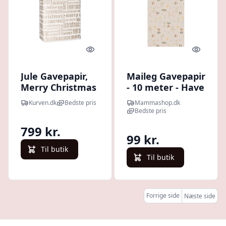
Quick look
Quick l
Jule Gavepapir,
Maileg Gavepapir
Merry Christmas
- 10 meter - Have
- B: 55 cm. L: 150
a Mice Day
Kurven.dk
Bedste pris
Mammashop.dk
m.
Bedste pris
799 kr.
99 kr.
Til butik
Til butik
Forrige side
Næste side