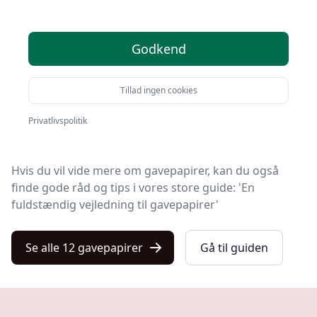
Du er kommet til det rette sted! På Kulturnet har vi
Godkend
udvalgt 12 af de bedste gavepapirer, så du får det
optimale køb.
Tillad ingen cookies
Uanset om du ønsker kvalitet, tilbud på gavepapirer,
en bestemt type eller fri levering, kan du finde det
Privatlivspolitik
bedste valg blandt vores 12 udvalgte produkter her.
Hvis du vil vide mere om gavepapirer, kan du også
finde gode råd og tips i vores store guide: 'En
fuldstændig vejledning til gavepapirer'
Se alle 12 gavepapirer
Gå til guiden