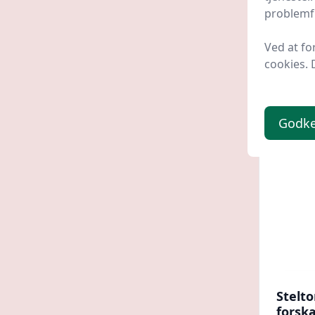
Glatsl
problemfr
Erling
Chris
Ved at fo
599,
cookies. 
Godk
Stelto
forskæ