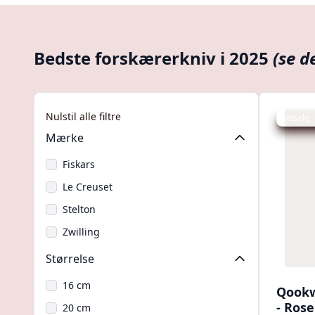
Bedste forskærerkniv i 2025
(se d
Nulstil alle filtre
Udsalg -
Mærke
Fiskars
Le Creuset
Stelton
Zwilling
Størrelse
16 cm
Qookw
- Rose
20 cm