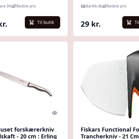
are DK
Bedste pris
Barlife.dk
Bedste pris
kr.
29 kr.
Til butik
Ti
Quick look
euset forskærerkniv
Fiskars Functional F
skaft - 20 cm : Erling
Trancherkniv - 21 Cm