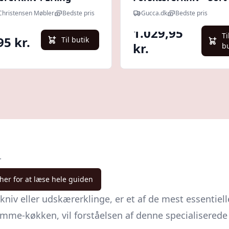
tensen Møbler
Cm
 Christensen Møbler
Bedste pris
Gucca.dk
Bedste pris
1.029,95
Ti
95 kr.
Til butik
kr.
b
r
 her for at læse hele guiden
kniv
eller udskærerklinge, er et af de mest essentiel
jemme-køkken, vil forståelsen af denne specialisered