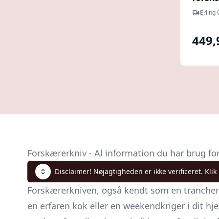
Chris
Erling
449,
Forskærerkniv - Al information du har brug fo
Disclaimer! Nøjagtigheden er ikke verificeret. Klik
Forskærerkniven, også kendt som en
trancher
en erfaren kok eller en weekendkriger i dit h