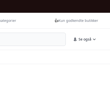
👍
kategorier
Kun godkendte butikker
Se også