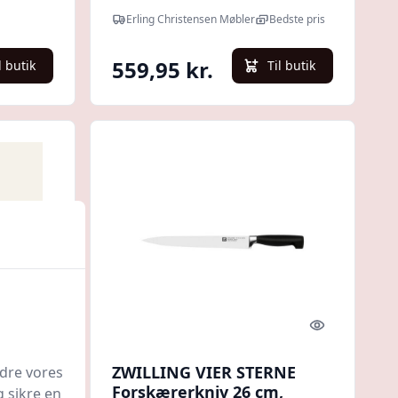
Glatslebet : Erling
Erling Christensen Møbler
Bedste pris
Christensen Møbler
559,95 kr.
l butik
Til butik
Quick look
Quick look
erkniv
ZWILLING VIER STERNE
edre vores
l |
Forskærerkniv 26 cm,
g sikre en