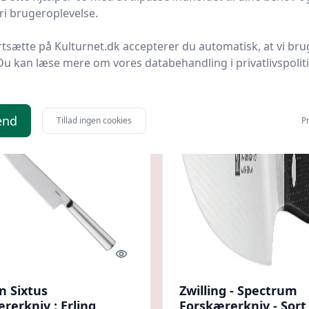
ebet : Erling
Køkkenkniv
i brugeroplevelse.
 Christensen Møbler
Bedste pris
Gastrotools DK
Bedste pris
tensen Møbler
rtsætte på Kulturnet.dk accepterer du automatisk, at vi bru
95 kr.
999 kr.
Til butik
Ti
Du kan læse mere om vores databehandling i privatlivspolit
end
Tillad ingen cookies
Pr
Quick look
n Sixtus
Zwilling - Spectrum
rerkniv : Erling
Forskærerkniv - Sort 