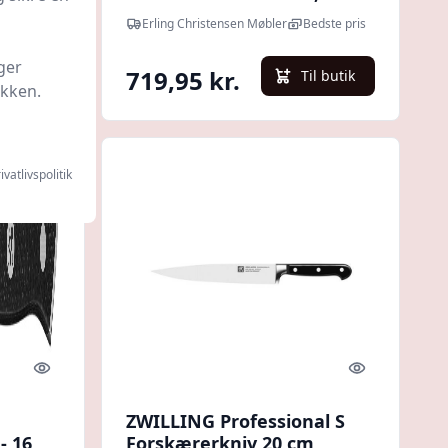
Glatslebet : Erling
Erling Christensen Møbler
Bedste pris
Christensen Møbler
ger
719,95 kr.
l butik
Til butik
ikken.
ivatlivspolitik
Quick look
Quick look
ZWILLING Professional S
- 16
Forskærerkniv 20 cm,