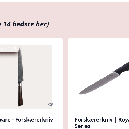
e 14 bedste her)
 spar 15 %
Quick look
are - Forskærerkniv
Forskærerkniv | Roy
Series