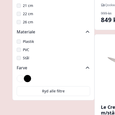
Qookw
21 cm
999 kr.
22 cm
849 
26 cm
Materiale
Plastik
PVC
Stål
Farve
Brun
Sort
Ryd alle filtre
Le Cr
m/stål