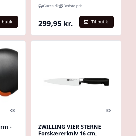
Gucca.dk
Bedste pris
299,95 kr.
l butik
Til butik
Quick look
Quick look
orm -
ZWILLING VIER STERNE
Forskærerkniv 16 cm,