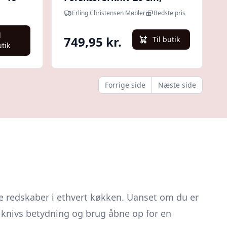
Glatslebet : Erling
Erling Christensen Møbler
Bedste pris
Christensen Møbler
l
749,95 kr.
Til butik
utik
Forrige side
Næste side
le redskaber i ethvert køkken. Uanset om du er
e knivs betydning og brug åbne op for en