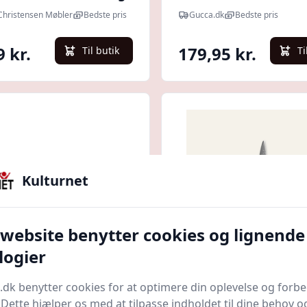
tensen Møbler
 Christensen Møbler
Bedste pris
Gucca.dk
Bedste pris
9 kr.
179,95 kr.
Til butik
Ti
Kulturnet
 website benytter cookies og lignende
Quick look
logier
ING VIER STERNE
Gastrotools Forskær
.dk benytter cookies for at optimere din oplevelse og forb
ærerkniv 20 cm,
| 21 cm | Japansk Stå
. Dette hjælper os med at tilpasse indholdet til dine behov o