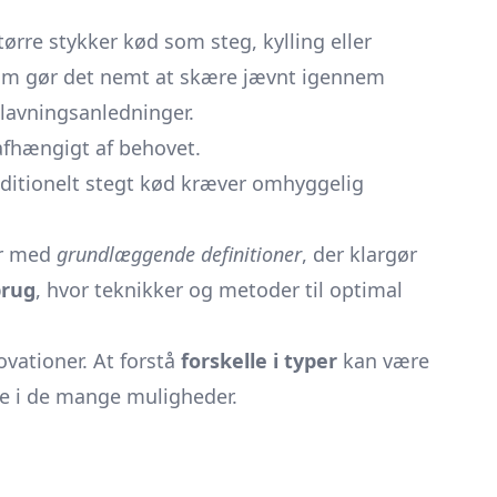
tørre stykker kød som steg, kylling eller
, som gør det nemt at skære jævnt igennem
dlavningsanledninger.
 afhængigt af behovet.
aditionelt stegt kød kræver omhyggelig
er med
grundlæggende definitioner
, der klargør
brug
, hvor teknikker og metoder til optimal
ovationer. At forstå
forskelle i typer
kan være
ale i de mange muligheder.