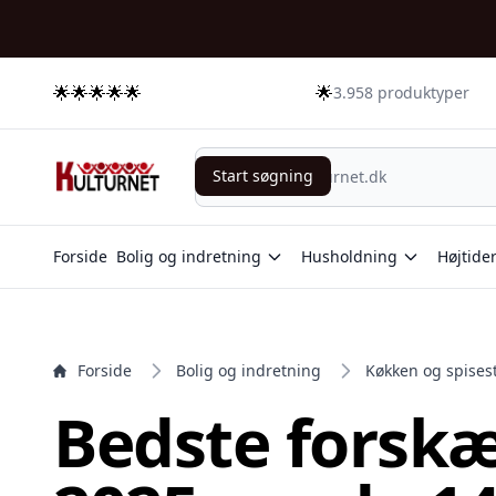
e menu
🌟🌟🌟🌟🌟
🌟
3.958 produktyper
Start søgning
Start søgning
Forside
Bolig og indretning
Husholdning
Højtide
Forside
Bolig og indretning
Køkken og spises
Bedste forskæ