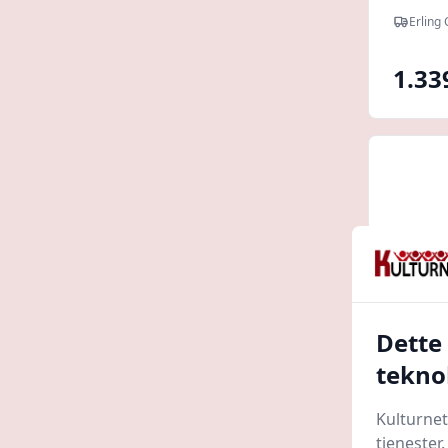
Chris
Erling
1.33
Dette
tekno
ZWILL
Kulturnet
Forsk
tjenester