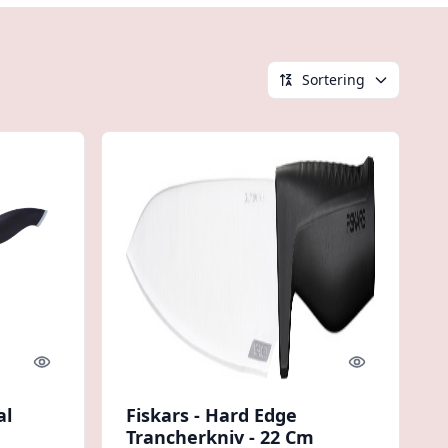
Sortering
Quick look
Quick look
al
Fiskars - Hard Edge
Trancherkniv - 22 Cm