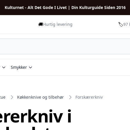
Kulturnet - Alt Det Gode I Livet | Din Kulturguide Siden 2016
🚚
🏷️
Hurtig levering
97 
r
Smykker
tue
Køkkenknive og tilbehør
Forskærerkniv
rerkniv i