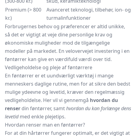
(300-800 kr.)
skud, keramikteknologi
Premium (> 800
Avanceret teknologi, tilbehør, ion- og
kr.)
turmalinfunktioner
Forbrugernes behov og præferencer er altid unikke,
så det er vigtigt at veje dine personlige krav og
økonomiske muligheder mod de tilgængelige
modeller på markedet. En velovervejet investering i en
føntørrer kan give en værdifuld værdi over tid.
Vedligeholdelse og pleje af føntørrere
En føntørrer er et uundværligt værktøj i mange
menneskers daglige rutine, men for at sikre den bedst
mulige ydeevne og levetid, kræver den regelmæssig
vedligeholdelse. Her vil vi gennemgå
hvordan du
renser
din føntørrer, samt
hvordan du kan forlænge dens
levetid
med enkle plejetips.
Hvordan renser man en føntørrer?
For at din hårtørrer fungerer optimalt, er det vigtigt at