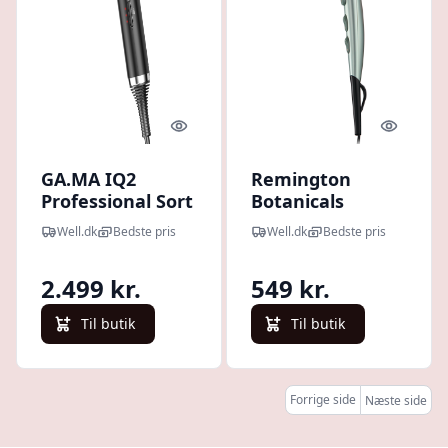
Quick look
Quick l
GA.MA IQ2
Remington
Professional Sort
Botanicals
(1 stk)
Føntørrer (1 stk)
Well.dk
Bedste pris
Well.dk
Bedste pris
2.499 kr.
549 kr.
Til butik
Til butik
Forrige side
Næste side