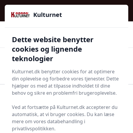
Kulturnet - Alt Det Gode I Livet | Din Kulturguide Siden
e menu
2016
Kulturnet
🌟🌟🌟🌟🌟
🌟
🚚
3.958 produktyper
Hurtig levering
Dette website benytter
🏷️
👍
97 kategorier
Kun godkendte butikker
cookies og lignende
teknologier
Men
Start søgning
Start søgning
Kulturnet.dk benytter cookies for at optimere
din oplevelse og forbedre vores tjenester. Dette
hjælper os med at tilpasse indholdet til dine
behov og sikre en problemfri brugeroplevelse.
Forside
Husholdning
Sæbe og shampoo
Føntørrer
Ved at fortsætte på Kulturnet.dk accepterer du
Bedste føntørrer i 2025 -
automatisk, at vi bruger cookies. Du kan læse
mere om vores databehandling i
se de 18 bedste her
privatlivspolitikken.