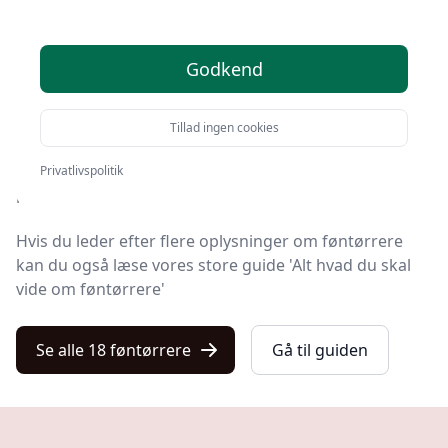
Kulturnet er stedet at finde føntørrere. Vi har samlet
Godkend
18 top-produkter, så du hurtigt kan vælge det bedste.
Leder du efter et godt føntørrer tilbud? Vil du have
Tillad ingen cookies
gratis fragt? Eller har du allerede en bestemt model i
tankerne? Du finder det hele blandt de 18 produkter
Privatlivspolitik
på listen her.
Hvis du leder efter flere oplysninger om føntørrere
kan du også læse vores store guide 'Alt hvad du skal
vide om føntørrere'
Se alle 18 føntørrere
Gå til guiden