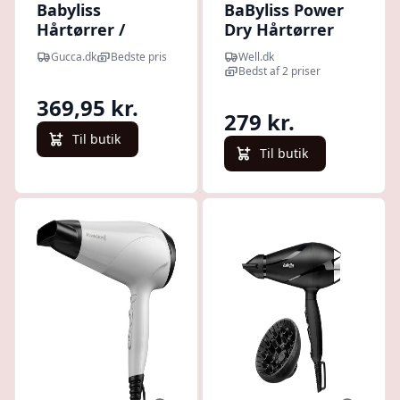
Babyliss
BaByliss Power
Hårtørrer /
Dry Hårtørrer
Føntørrer -
2100W D563DE
Gucca.dk
Bedste pris
Well.dk
Smooth Pro -
Bedst af 2 priser
2100w - Sort
369,95 kr.
279 kr.
Til butik
Til butik