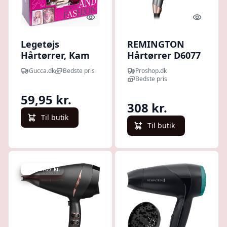
Quick look
Quick l
Legetøjs
REMINGTON
Hårtørrer, Kam
Hårtørrer D6077
Og Spejl - Hair
ONE Dry & Style -
Gucca.dk
Bedste pris
Proshop.dk
Style Salon
2000 W
Bedste pris
59,95 kr.
308 kr.
Til butik
Til butik
Spar -107 kr.