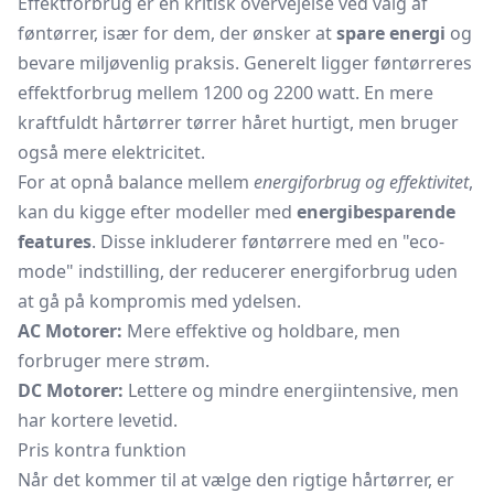
Effektforbrug er en kritisk overvejelse ved valg af
føntørrer, især for dem, der ønsker at
spare energi
og
bevare miljøvenlig praksis. Generelt ligger føntørreres
effektforbrug mellem 1200 og 2200 watt. En mere
kraftfuldt hårtørrer tørrer håret hurtigt, men bruger
også mere elektricitet.
For at opnå balance mellem
energiforbrug og effektivitet
,
kan du kigge efter modeller med
energibesparende
features
. Disse inkluderer føntørrere med en "eco-
mode" indstilling, der reducerer energiforbrug uden
at gå på kompromis med ydelsen.
AC Motorer:
Mere effektive og holdbare, men
forbruger mere strøm.
DC Motorer:
Lettere og mindre energiintensive, men
har kortere levetid.
Pris kontra funktion
Når det kommer til at vælge den rigtige hårtørrer, er