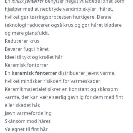
En
ionisk føntørrer
benytter negativt ladede ioner, som
hjælper med at nedbryde vandmolekyler i håret,
hvilket gør tørringsprocessen hurtigere. Denne
teknologi reducerer også krus og gør håret blødere
og mere glansfuldt.
Reducerer krus
Bevarer fugt i håret
Ideel til tykt og krøllet hår
Keramisk føntørrer
En
keramisk føntørrer
distribuerer jævnt varme,
hvilket mindsker risikoen for varmeskader.
Keramikmaterialet sikrer en konstant og skånsom
varme, der kan være særlig gavnlig for dem med fint
eller skadet hår.
Jævn varmefordeling
Skånsom mod håret
Velegnet til fint hår