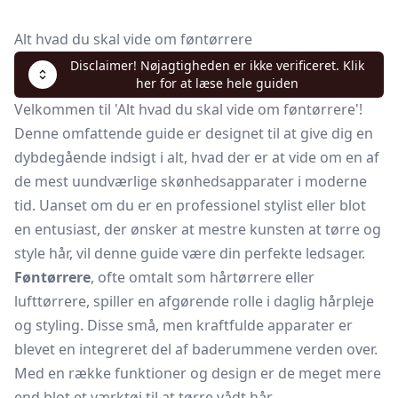
Alt hvad du skal vide om føntørrere
Disclaimer! Nøjagtigheden er ikke verificeret. Klik
her for at læse hele guiden
Velkommen til 'Alt hvad du skal vide om føntørrere'!
Denne omfattende guide er designet til at give dig en
dybdegående indsigt i alt, hvad der er at vide om en af
de mest uundværlige skønhedsapparater i moderne
tid. Uanset om du er en professionel stylist eller blot
en entusiast, der ønsker at mestre kunsten at tørre og
style hår, vil denne guide være din perfekte ledsager.
Føntørrere
, ofte omtalt som hårtørrere eller
lufttørrere, spiller en afgørende rolle i daglig hårpleje
og styling. Disse små, men kraftfulde apparater er
blevet en integreret del af baderummene verden over.
Med en række funktioner og design er de meget mere
end blot et værktøj til at tørre vådt hår.