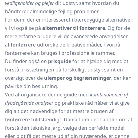
vedligeholder og plejer
dit udstyr, samt hvordan du
håndterer almindelige fejl og problemer.
For dem, der er interesseret i bæredygtige alternativer,
vil vi også se på
alternativer til føntørrere
. Og for de
mere erfarne brugere vil de avancerede anvendelser
af føntørrere udforske de kreative måder, hvorpå
føntørrere kan bruges i professionelle rammer.
Du finder også en
prisguide
for at hjælpe dig med at
forstå prissætningen på forskelligt udstyr, samt en
oversigt over de
ulemper og begrænsninger
, der kan
påvirke din beslutning.
Ved at organisere denne guide med
kombinationen af
dybdegående analyser
og praktiske råd håber vi at give
dig alt det nødvendige for at mestre brugen af
føntørrere fuldstændigt. Uanset om det handler om at
forstå den tekniske jarg, vælge den perfekte model,
eller blot få det meste ud af din nuværende, er denne