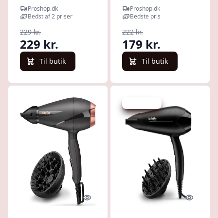
Dry 2000 - 2000 W
Smooth 2200 -
Proshop.dk
Proshop.dk
2200 W
Bedst af 2 priser
Bedste pris
229 kr.
222 kr.
229 kr.
179 kr.
Til butik
Til butik
Spar 181 kr.
Quick look
Quick l