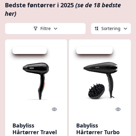
Bedste føntørrer i 2025
(se de 18 bedste
her)
Filtre
Sortering
Udsalg - spar 2 %
Udsalg - spar 19 %
Quick look
Quick l
Babyliss
Babyliss
Hårtørrer Travel
Hårtørrer Turbo