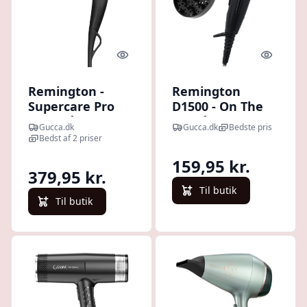
Quick look
Quick l
Remington -
Remington
Supercare Pro
D1500 - On The
2200 Hårtørrer
Go Hårtørrer -
Gucca.dk
Gucca.dk
Bedste pris
2000w
Bedst af 2 priser
159,95 kr.
379,95 kr.
Til butik
Til butik