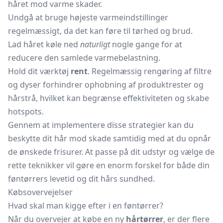
håret mod varme skader.
Undgå at bruge højeste varmeindstillinger
regelmæssigt, da det kan føre til tørhed og brud.
Lad håret køle ned
naturligt
nogle gange for at
reducere den samlede varmebelastning.
Hold dit værktøj
rent
. Regelmæssig rengøring af filtre
og dyser forhindrer ophobning af produktrester og
hårstrå, hvilket kan begrænse effektiviteten og skabe
hotspots.
Gennem at implementere disse strategier kan du
beskytte dit hår mod skade samtidig med at du opnår
de ønskede frisurer. At passe på dit udstyr og vælge de
rette teknikker vil gøre en enorm forskel for både din
føntørrers levetid og dit hårs sundhed.
Købsovervejelser
Hvad skal man kigge efter i en føntørrer?
Når du overvejer at købe en ny
hårtørrer
, er der flere