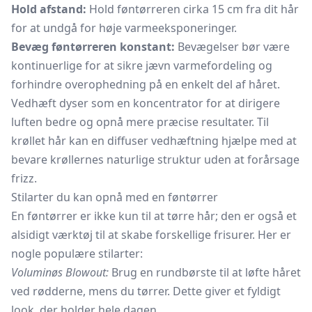
Hold afstand:
Hold føntørreren cirka 15 cm fra dit hår
for at undgå for høje varmeeksponeringer.
Bevæg føntørreren konstant:
Bevægelser bør være
kontinuerlige for at sikre jævn varmefordeling og
forhindre overophedning på en enkelt del af håret.
Vedhæft dyser som en koncentrator for at dirigere
luften bedre og opnå mere præcise resultater. Til
krøllet hår kan en diffuser vedhæftning hjælpe med at
bevare krøllernes naturlige struktur uden at forårsage
frizz.
Stilarter du kan opnå med en føntørrer
En føntørrer er ikke kun til at tørre hår; den er også et
alsidigt værktøj til at skabe forskellige frisurer. Her er
nogle populære stilarter:
Voluminøs Blowout:
Brug en
rundbørste
til at løfte håret
ved rødderne, mens du tørrer. Dette giver et fyldigt
look, der holder hele dagen.