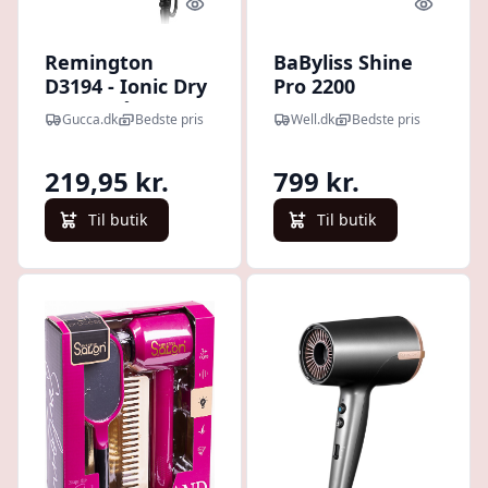
Quick look
Quick l
Remington
BaByliss Shine
D3194 - Ionic Dry
Pro 2200
2200 - Hårtørrer -
Føntørrer 6713DE
Gucca.dk
Bedste pris
Well.dk
Bedste pris
2200w
219,95 kr.
799 kr.
Til butik
Til butik