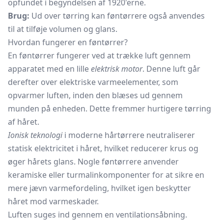
opfundet i begyndelsen af 1920'erne.
Brug:
Ud over tørring kan føntørrere også anvendes
til at tilføje volumen og glans.
Hvordan fungerer en føntørrer?
En føntørrer fungerer ved at trække luft gennem
apparatet med en lille
elektrisk motor
. Denne luft går
derefter over elektriske varmeelementer, som
opvarmer luften, inden den blæses ud gennem
munden på enheden. Dette fremmer hurtigere tørring
af håret.
Ionisk teknologi
i moderne
hårtørrere
neutraliserer
statisk elektricitet i håret, hvilket reducerer krus og
øger hårets glans. Nogle føntørrere anvender
keramiske eller turmalinkomponenter for at sikre en
mere jævn varmefordeling, hvilket igen beskytter
håret mod varmeskader.
Luften suges ind gennem en ventilationsåbning.