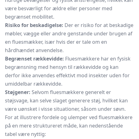
hurtige bevægelser og fysisk anstrengelse, hvilket kan
være besværligt for ældre eller personer med
begrænset mobilitet.
Risiko for beskadigelse:
Der er risiko for at beskadige
møbler, vægge eller andre genstande under brugen af
en fluesmækker, især hvis der er tale om en
hårdhændet anvendelse.
Begrænset rækkevidde:
Fluesmækkere har en fysisk
begrænsning med hensyn til rækkevidde og kan
derfor ikke anvendes effektivt mod insekter uden for
umiddelbar rækkevidde.
Støjgener:
Selvom fluesmækkere generelt er
støjsvage, kan selve slaget generere støj, hvilket kan
være uønsket i visse situationer, såsom under søvn.
For at illustrere fordele og ulemper ved fluesmækkere
på en mere struktureret måde, kan nedenstående
tabel være nyttig: