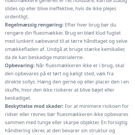
fluesmækkere generelt er ret holdbare, kan de stadig
slides op eller blive ineffektive, hvis de ikke plejes
ordentligt.
Regelmæssig rengøring:
Efter hver brug bør du
rengøre din fluesmækker. Brug en blød klud fugtet
med lunkent sæbevand til at tørre håndtaget og selve
smækkefladen af. Undgå at bruge stærke kemikalier,
da de kan beskadige materialerne.
Opbevaring:
Når fluesmækkeren ikke er i brug, skal
den opbevares på et tørt og køligt sted, væk fra
direkte sollys. Hæng den gerne op eller placer den i en
skuffe, hvor den ikke risikerer at blive bøjet eller
beskadiget.
Beskyttelse mod skader:
For at minimere risikoen for
ridser eller revner, bør fluesmækkeren ikke opbevares
sammen med tunge eller skarpe objekter. En forsigtig
håndtering sikrer, at den bevarer sin struktur og