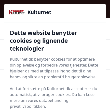
Kulturnet - Alt Det Gode I Livet | Din Kulturguide Siden
e menu
2016
Kulturnet
🌟🌟🌟🌟🌟
🌟
🚚
3.958 produktyper
Hurtig levering
Dette website benytter
🏷️
👍
97 kategorier
Kun godkendte butikker
cookies og lignende
teknologier
Men
Start søgning
Start søgning
Kulturnet.dk benytter cookies for at optimere
din oplevelse og forbedre vores tjenester. Dette
hjælper os med at tilpasse indholdet til dine
behov og sikre en problemfri brugeroplevelse.
Forside
Bolig og indretning
Terrasse og have
Fluesmækker
Ved at fortsætte på Kulturnet.dk accepterer du
Bedste fluesmækkere
automatisk, at vi bruger cookies. Du kan læse
mere om vores databehandling i
2025 - sammenlign 6
privatlivspolitikken.