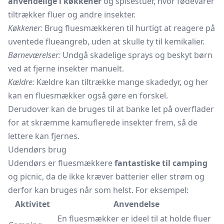
anvendelige i køkkener
og spisestuer, hvor fødevarer
tiltrækker fluer og andre insekter.
Køkkener:
Brug fluesmækkeren til hurtigt at reagere på
uventede flueangreb, uden at skulle ty til kemikalier.
Børneværelser:
Undgå skadelige sprays og beskyt børn
ved at fjerne insekter manuelt.
Kældre:
Kældre kan tiltrække mange skadedyr, og her
kan en fluesmækker også gøre en forskel.
Derudover kan de bruges til at banke let på overflader
for at skræmme kamuflerede insekter frem, så de
lettere kan fjernes.
Udendørs brug
Udendørs er fluesmækkere
fantastiske til camping
og picnic, da de ikke kræver batterier eller strøm og
derfor kan bruges når som helst. For eksempel:
Aktivitet
Anvendelse
En fluesmækker er ideel til at holde fluer