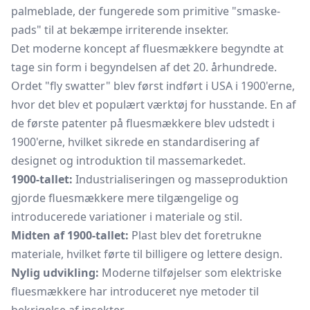
palmeblade,
der fungerede som primitive "smaske-
pads" til at bekæmpe irriterende insekter.
Det moderne koncept af fluesmækkere begyndte at
tage sin form i begyndelsen af det 20. århundrede.
Ordet "fly swatter" blev først indført i USA i 1900'erne,
hvor det blev et populært værktøj for husstande. En af
de første patenter på fluesmækkere blev udstedt i
1900'erne, hvilket sikrede en standardisering af
designet og introduktion til massemarkedet.
1900-tallet:
Industrialiseringen og masseproduktion
gjorde fluesmækkere mere tilgængelige og
introducerede variationer i materiale og stil.
Midten af 1900-tallet:
Plast blev det foretrukne
materiale, hvilket førte til billigere og lettere design.
Nylig udvikling:
Moderne tilføjelser som elektriske
fluesmækkere har introduceret nye metoder til