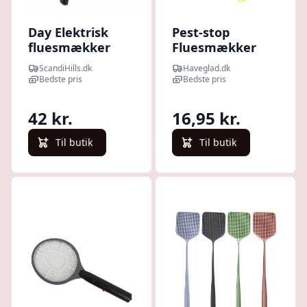
Day Elektrisk
Pest-stop
fluesmækker
Fluesmækker
med pincet
ScandiHills.dk
Haveglad.dk
Bedste pris
Bedste pris
42 kr.
16,95 kr.
Til butik
Til butik