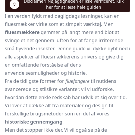
Disclaimer! Nøjagtigheden er ikke verificeret. Klik
her for at læse hele guiden
I en verden fyldt med dagligdags løsninger, kan en
fluesmækker virke som et simpelt værktøj. Men
fluesmækkere
gemmer på langt mere end blot at
svinge et net gennem luften for at fange irriterende
små flyvende insekter. Denne guide vil dykke dybt ned i
alle aspekter af fluesmækkerens univers og give dig
en omfattende forståelse af dens
anvendelsesmuligheder og historie.
Fra de tidligste former for
fluefangere
til nutidens
avancerede og stilsikre varianter, vil vi udforske,
hvordan dette enkle redskab har udviklet sig over tid.
Vi lover at dække alt fra materialer og design til
forskellige brugsmetoder som en del af vores
historiske gennemgang
.
Men det stopper ikke der. Vi vil også se på de