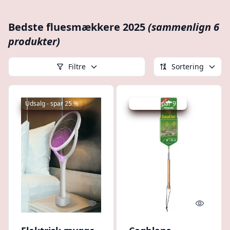
Bedste fluesmækkere 2025
(sammenlign 6
produkter)
Filtre
Sortering
Udsalg - spar 25 %
Udsalg - spar 9 %
Quick look
Quick l