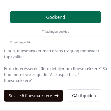
produkter
Godkend
Find de bedste fluesmækkere på Kulturnet! Vi har
udvalgt 6 top-produkter, så du er sikret kvalitet og
Tillad ingen cookies
værdi.
Privatlivspolitik
Blandt de 6 udvalgte produkter finder du både skarpe
tilbud, fluesmækker med gratis fragt og modeller i
topkvalitet.
Er du interesseret i flere detaljer om fluesmækkere? Så
find mere i vores guide: 'Alle aspekter af
fluesmækkere'
Se alle 6 fluesmækkere
Gå til guiden