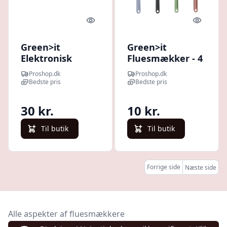
Quick look
Quick l
Green>it
Green>it
Elektronisk
Fluesmækker - 4
fluesmækker -
ass. farver
Proshop.dk
Proshop.dk
ketsjer
Bedste pris
Bedste pris
30 kr.
10 kr.
Til butik
Til butik
Forrige side
Næste side
Alle aspekter af fluesmækkere